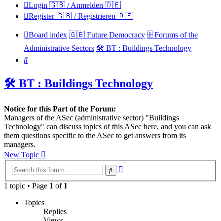
Login 🇬🇧 / Anmelden 🇩🇪
Register 🇬🇧 / Registrieren 🇩🇪
Board index
🇬🇧 Future Democracy
🗄️ Forums of the
Administrative Sectors
🛠️ BT : Buildings Technology
Search
🛠️ BT : Buildings Technology
Notice for this Part of the Forum:
Managers of the ASec (administrative sector) "Buildings
Technology" can discuss topics of this ASec here, and you can ask
them questions specific to the ASec to get answers from its
managers.
New Topic
Advanced
Search
search
1 topic • Page
1
of
1
Topics
Replies
Views