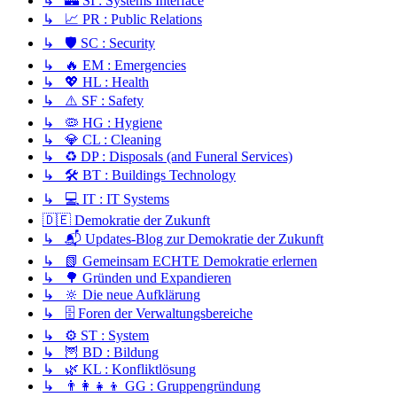
↳ 🏰 SI : Systems Interface
↳ 📈 PR : Public Relations
↳ 🛡️ SC : Security
↳ 🔥 EM : Emergencies
↳ 💖 HL : Health
↳ ⚠️ SF : Safety
↳ 🦠 HG : Hygiene
↳ 💎 CL : Cleaning
↳ ♻️ DP : Disposals (and Funeral Services)
↳ 🛠️ BT : Buildings Technology
↳ 💻 IT : IT Systems
🇩🇪 Demokratie der Zukunft
↳ 📬 Updates-Blog zur Demokratie der Zukunft
↳ 📗 Gemeinsam ECHTE Demokratie erlernen
↳ 🌳 Gründen und Expandieren
↳ 🔆 Die neue Aufklärung
↳ 🗄️ Foren der Verwaltungsbereiche
↳ ⚙️ ST : System
↳ 🦉 BD : Bildung
↳ 🌿 KL : Konfliktlösung
↳ 👨‍👩‍👧‍👦 GG : Gruppengründung