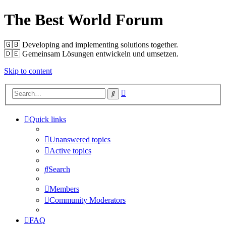
The Best World Forum
🇬🇧️ Developing and implementing solutions together.
🇩🇪️ Gemeinsam Lösungen entwickeln und umsetzen.
Skip to content
Advanced
Search
search
Quick links
Unanswered topics
Active topics
Search
Members
Community Moderators
FAQ