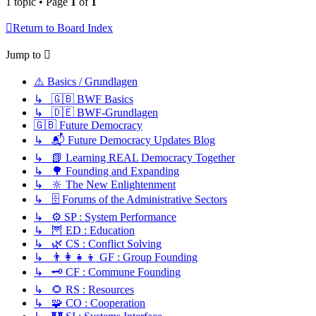
1 topic • Page
1
of
1
Return to Board Index
Jump to
⚠️ Basics / Grundlagen
↳ 🇬🇧 BWF Basics
↳ 🇩🇪 BWF-Grundlagen
🇬🇧 Future Democracy
↳ 📬 Future Democracy Updates Blog
↳ 📗 Learning REAL Democracy Together
↳ 🌳 Founding and Expanding
↳ 🔆 The New Enlightenment
↳ 🗄️ Forums of the Administrative Sectors
↳ ⚙️ SP : System Performance
↳ 🦉 ED : Education
↳ 🌿 CS : Conflict Solving
↳ 👨‍👩‍👧‍👦 GF : Group Founding
↳ 🗝️ CF : Commune Founding
↳ 🌻 RS : Resources
↳ 🧩 CO : Cooperation