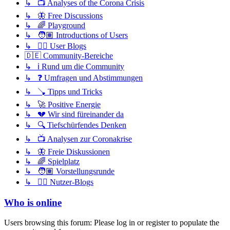
↳ 📺 Analyses of the Corona Crisis
↳ 🦋 Free Discussions
↳ 🌈 Playground
↳ 🧑🏽 Introductions of Users
↳ ✍🏽 User Blogs
🇩🇪 Community-Bereiche
↳ ℹ️ Rund um die Community
↳ ❓ Umfragen und Abstimmungen
↳ 🪠 Tipps und Tricks
↳ 🚀 Positive Energie
↳ 💔 Wir sind füreinander da
↳ 🔍 Tiefschürfendes Denken
↳ 📺 Analysen zur Coronakrise
↳ 🦋 Freie Diskussionen
↳ 🌈 Spielplatz
↳ 🧑🏽 Vorstellungsrunde
↳ ✍🏽 Nutzer-Blogs
Who is online
Users browsing this forum: Please log in or register to populate the