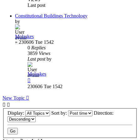
Last post
Constitutional Buildings Technology
by
Molaskes
»
230606 Tue 1542
0
Replies
3859
Views
Last post
by
Molaskes
230606 Tue 1542
New Topic
Display:
Sort by:
Direction: