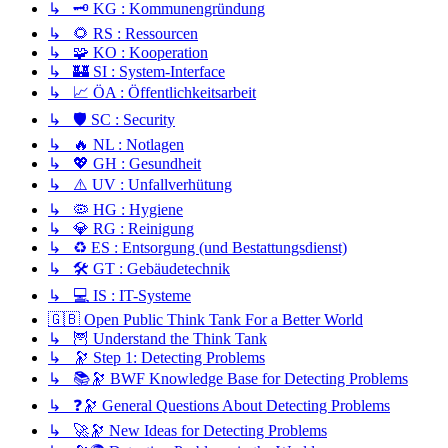
↳ 🗝️ KG : Kommunengründung
↳ 🌻 RS : Ressourcen
↳ 🧩 KO : Kooperation
↳ 🏰 SI : System-Interface
↳ 📈 ÖA : Öffentlichkeitsarbeit
↳ 🛡️ SC : Security
↳ 🔥 NL : Notlagen
↳ 💖 GH : Gesundheit
↳ ⚠️ UV : Unfallverhütung
↳ 🦠 HG : Hygiene
↳ 💎 RG : Reinigung
↳ ♻️ ES : Entsorgung (und Bestattungsdienst)
↳ 🛠️ GT : Gebäudetechnik
↳ 💻 IS : IT-Systeme
🇬🇧 Open Public Think Tank For a Better World
↳ 🦉 Understand the Think Tank
↳ 🔭 Step 1: Detecting Problems
↳ 📚🔭 BWF Knowledge Base for Detecting Problems
↳ ❓🔭 General Questions About Detecting Problems
↳ 🚀🔭 New Ideas for Detecting Problems