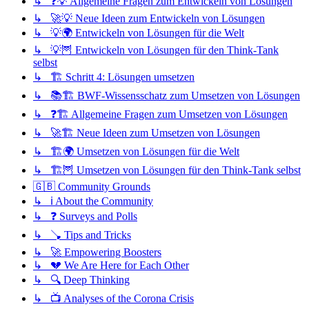
↳ ❓💡 Allgemeine Fragen zum Entwickeln von Lösungen
↳ 🚀💡 Neue Ideen zum Entwickeln von Lösungen
↳ 💡🌍 Entwickeln von Lösungen für die Welt
↳ 💡🦉 Entwickeln von Lösungen für den Think-Tank
selbst
↳ 🏗️ Schritt 4: Lösungen umsetzen
↳ 📚🏗️ BWF-Wissensschatz zum Umsetzen von Lösungen
↳ ❓🏗️ Allgemeine Fragen zum Umsetzen von Lösungen
↳ 🚀🏗️ Neue Ideen zum Umsetzen von Lösungen
↳ 🏗️🌍 Umsetzen von Lösungen für die Welt
↳ 🏗️🦉 Umsetzen von Lösungen für den Think-Tank selbst
🇬🇧 Community Grounds
↳ ℹ️ About the Community
↳ ❓ Surveys and Polls
↳ 🪠 Tips and Tricks
↳ 🚀 Empowering Boosters
↳ 💔 We Are Here for Each Other
↳ 🔍 Deep Thinking
↳ 📺 Analyses of the Corona Crisis