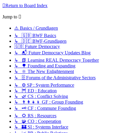
Return to Board Index
Jump to
⚠️ Basics / Grundlagen
↳ 🇬🇧 BWF Basics
↳ 🇩🇪 BWF-Grundlagen
🇬🇧 Future Democracy
↳ 📬 Future Democracy Updates Blog
↳ 📗 Learning REAL Democracy Together
↳ 🌳 Founding and Expanding
↳ 🔆 The New Enlightenment
↳ 🗄️ Forums of the Administrative Sectors
↳ ⚙️ SP : System Performance
↳ 🦉 ED : Education
↳ 🌿 CS : Conflict Solving
↳ 👨‍👩‍👧‍👦 GF : Group Founding
↳ 🗝️ CF : Commune Founding
↳ 🌻 RS : Resources
↳ 🧩 CO : Cooperation
↳ 🏰 SI : Systems Interface