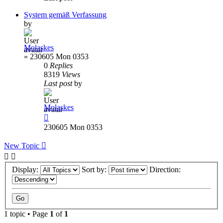
System gemäß Verfassung
by
Molaskes
»
230605 Mon 0353
0
Replies
8319
Views
Last post
by
Molaskes
230605 Mon 0353
New Topic
Display:
Sort by:
Direction:
1 topic • Page
1
of
1