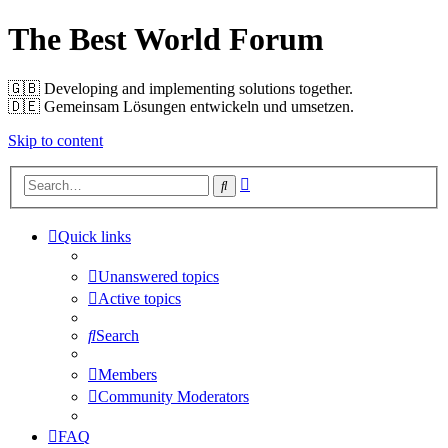
The Best World Forum
🇬🇧️ Developing and implementing solutions together.
🇩🇪️ Gemeinsam Lösungen entwickeln und umsetzen.
Skip to content
Advanced
Search
search
Quick links
Unanswered topics
Active topics
Search
Members
Community Moderators
FAQ