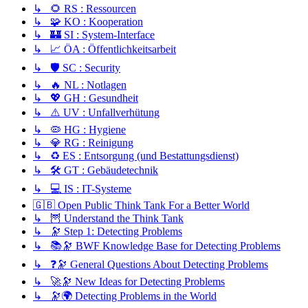
↳ 🌻 RS : Ressourcen
↳ 🧩 KO : Kooperation
↳ 🏰 SI : System-Interface
↳ 📈 ÖA : Öffentlichkeitsarbeit
↳ 🛡️ SC : Security
↳ 🔥 NL : Notlagen
↳ 💖 GH : Gesundheit
↳ ⚠️ UV : Unfallverhütung
↳ 🦠 HG : Hygiene
↳ 💎 RG : Reinigung
↳ ♻️ ES : Entsorgung (und Bestattungsdienst)
↳ 🛠️ GT : Gebäudetechnik
↳ 💻 IS : IT-Systeme
🇬🇧 Open Public Think Tank For a Better World
↳ 🦉 Understand the Think Tank
↳ 🔭 Step 1: Detecting Problems
↳ 📚🔭 BWF Knowledge Base for Detecting Problems
↳ ❓🔭 General Questions About Detecting Problems
↳ 🚀🔭 New Ideas for Detecting Problems
↳ 🔭🌍 Detecting Problems in the World