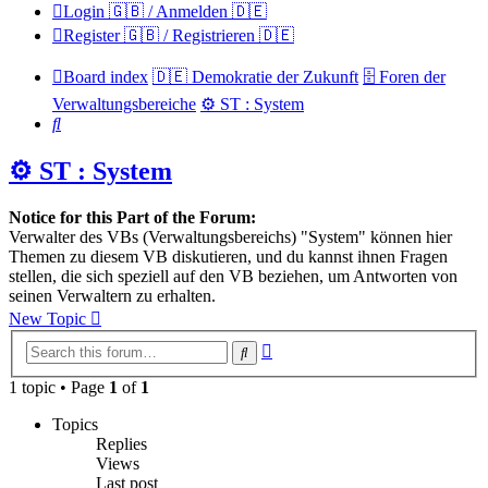
Login 🇬🇧 / Anmelden 🇩🇪
Register 🇬🇧 / Registrieren 🇩🇪
Board index
🇩🇪 Demokratie der Zukunft
🗄️ Foren der
Verwaltungsbereiche
⚙️ ST : System
Search
⚙️ ST : System
Notice for this Part of the Forum:
Verwalter des VBs (Verwaltungsbereichs) "System" können hier
Themen zu diesem VB diskutieren, und du kannst ihnen Fragen
stellen, die sich speziell auf den VB beziehen, um Antworten von
seinen Verwaltern zu erhalten.
New Topic
Advanced
Search
search
1 topic • Page
1
of
1
Topics
Replies
Views
Last post