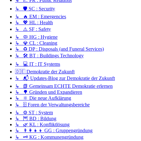
↳ 📈 PR : Public Relations
↳ 🛡️ SC : Security
↳ 🔥 EM : Emergencies
↳ 💖 HL : Health
↳ ⚠️ SF : Safety
↳ 🦠 HG : Hygiene
↳ 💎 CL : Cleaning
↳ ♻️ DP : Disposals (and Funeral Services)
↳ 🛠️ BT : Buildings Technology
↳ 💻 IT : IT Systems
🇩🇪 Demokratie der Zukunft
↳ 📬 Updates-Blog zur Demokratie der Zukunft
↳ 📗 Gemeinsam ECHTE Demokratie erlernen
↳ 🌳 Gründen und Expandieren
↳ 🔆 Die neue Aufklärung
↳ 🗄️ Foren der Verwaltungsbereiche
↳ ⚙️ ST : System
↳ 🦉 BD : Bildung
↳ 🌿 KL : Konfliktlösung
↳ 👨‍👩‍👧‍👦 GG : Gruppengründung
↳ 🗝️ KG : Kommunengründung