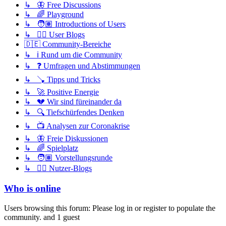
↳ 🦋 Free Discussions
↳ 🌈 Playground
↳ 🧑🏽 Introductions of Users
↳ ✍🏽 User Blogs
🇩🇪 Community-Bereiche
↳ ℹ️ Rund um die Community
↳ ❓ Umfragen und Abstimmungen
↳ 🪠 Tipps und Tricks
↳ 🚀 Positive Energie
↳ 💔 Wir sind füreinander da
↳ 🔍 Tiefschürfendes Denken
↳ 📺 Analysen zur Coronakrise
↳ 🦋 Freie Diskussionen
↳ 🌈 Spielplatz
↳ 🧑🏽 Vorstellungsrunde
↳ ✍🏽 Nutzer-Blogs
Who is online
Users browsing this forum: Please log in or register to populate the
community. and 1 guest