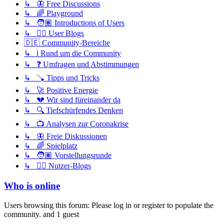
↳ 🦋 Free Discussions
↳ 🌈 Playground
↳ 🧑🏽 Introductions of Users
↳ ✍🏽 User Blogs
🇩🇪 Community-Bereiche
↳ ℹ️ Rund um die Community
↳ ❓ Umfragen und Abstimmungen
↳ 🪠 Tipps und Tricks
↳ 🚀 Positive Energie
↳ 💔 Wir sind füreinander da
↳ 🔍 Tiefschürfendes Denken
↳ 📺 Analysen zur Coronakrise
↳ 🦋 Freie Diskussionen
↳ 🌈 Spielplatz
↳ 🧑🏽 Vorstellungsrunde
↳ ✍🏽 Nutzer-Blogs
Who is online
Users browsing this forum: Please log in or register to populate the
community. and 1 guest