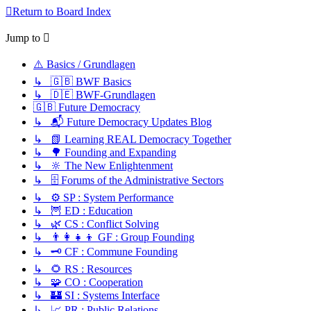
Return to Board Index
Jump to
⚠️ Basics / Grundlagen
↳ 🇬🇧 BWF Basics
↳ 🇩🇪 BWF-Grundlagen
🇬🇧 Future Democracy
↳ 📬 Future Democracy Updates Blog
↳ 📗 Learning REAL Democracy Together
↳ 🌳 Founding and Expanding
↳ 🔆 The New Enlightenment
↳ 🗄️ Forums of the Administrative Sectors
↳ ⚙️ SP : System Performance
↳ 🦉 ED : Education
↳ 🌿 CS : Conflict Solving
↳ 👨‍👩‍👧‍👦 GF : Group Founding
↳ 🗝️ CF : Commune Founding
↳ 🌻 RS : Resources
↳ 🧩 CO : Cooperation
↳ 🏰 SI : Systems Interface
↳ 📈 PR : Public Relations