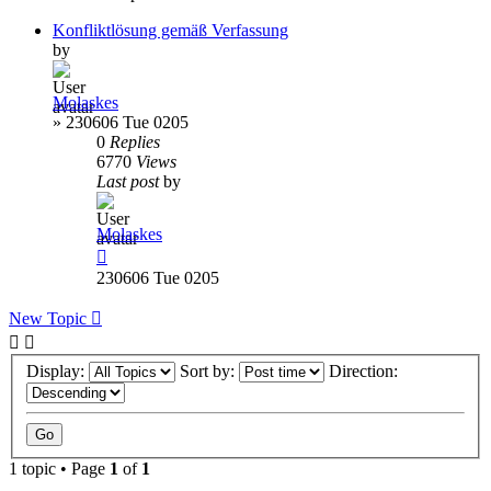
Konfliktlösung gemäß Verfassung
by
Molaskes
»
230606 Tue 0205
0
Replies
6770
Views
Last post
by
Molaskes
230606 Tue 0205
New Topic
Display:
Sort by:
Direction:
1 topic • Page
1
of
1