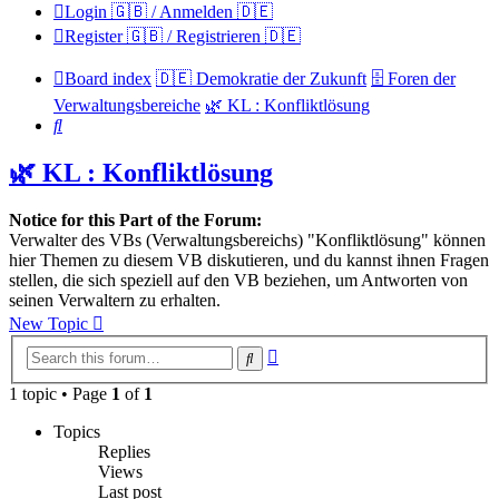
Login 🇬🇧 / Anmelden 🇩🇪
Register 🇬🇧 / Registrieren 🇩🇪
Board index
🇩🇪 Demokratie der Zukunft
🗄️ Foren der
Verwaltungsbereiche
🌿 KL : Konfliktlösung
Search
🌿 KL : Konfliktlösung
Notice for this Part of the Forum:
Verwalter des VBs (Verwaltungsbereichs) "Konfliktlösung" können
hier Themen zu diesem VB diskutieren, und du kannst ihnen Fragen
stellen, die sich speziell auf den VB beziehen, um Antworten von
seinen Verwaltern zu erhalten.
New Topic
Advanced
Search
search
1 topic • Page
1
of
1
Topics
Replies
Views
Last post