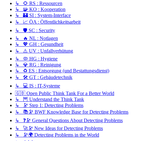
↳ 🌻 RS : Ressourcen
↳ 🧩 KO : Kooperation
↳ 🏰 SI : System-Interface
↳ 📈 ÖA : Öffentlichkeitsarbeit
↳ 🛡️ SC : Security
↳ 🔥 NL : Notlagen
↳ 💖 GH : Gesundheit
↳ ⚠️ UV : Unfallverhütung
↳ 🦠 HG : Hygiene
↳ 💎 RG : Reinigung
↳ ♻️ ES : Entsorgung (und Bestattungsdienst)
↳ 🛠️ GT : Gebäudetechnik
↳ 💻 IS : IT-Systeme
🇬🇧 Open Public Think Tank For a Better World
↳ 🦉 Understand the Think Tank
↳ 🔭 Step 1: Detecting Problems
↳ 📚🔭 BWF Knowledge Base for Detecting Problems
↳ ❓🔭 General Questions About Detecting Problems
↳ 🚀🔭 New Ideas for Detecting Problems
↳ 🔭🌍 Detecting Problems in the World