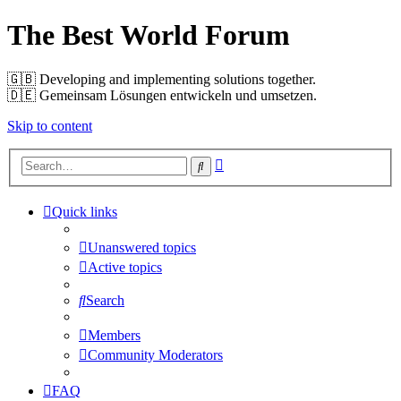
The Best World Forum
🇬🇧️ Developing and implementing solutions together.
🇩🇪️ Gemeinsam Lösungen entwickeln und umsetzen.
Skip to content
Advanced
Search
search
Quick links
Unanswered topics
Active topics
Search
Members
Community Moderators
FAQ