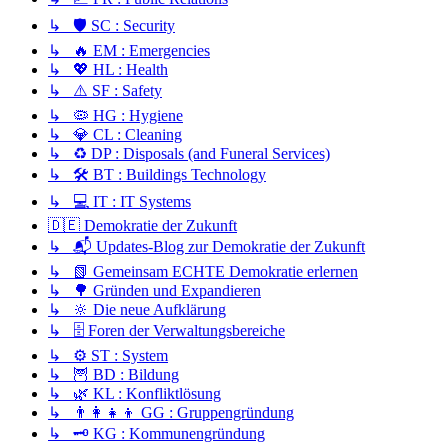
↳ 🛡️ SC : Security
↳ 🔥 EM : Emergencies
↳ 💖 HL : Health
↳ ⚠️ SF : Safety
↳ 🦠 HG : Hygiene
↳ 💎 CL : Cleaning
↳ ♻️ DP : Disposals (and Funeral Services)
↳ 🛠️ BT : Buildings Technology
↳ 💻 IT : IT Systems
🇩🇪 Demokratie der Zukunft
↳ 📬 Updates-Blog zur Demokratie der Zukunft
↳ 📗 Gemeinsam ECHTE Demokratie erlernen
↳ 🌳 Gründen und Expandieren
↳ 🔆 Die neue Aufklärung
↳ 🗄️ Foren der Verwaltungsbereiche
↳ ⚙️ ST : System
↳ 🦉 BD : Bildung
↳ 🌿 KL : Konfliktlösung
↳ 👨‍👩‍👧‍👦 GG : Gruppengründung
↳ 🗝️ KG : Kommunengründung