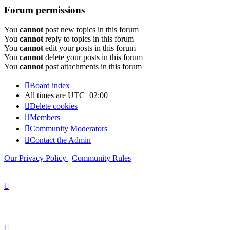
Forum permissions
You
cannot
post new topics in this forum
You
cannot
reply to topics in this forum
You
cannot
edit your posts in this forum
You
cannot
delete your posts in this forum
You
cannot
post attachments in this forum
Board index
All times are
UTC+02:00
Delete cookies
Members
Community Moderators
Contact the Admin
Our Privacy Policy
|
Community Rules