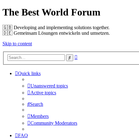
The Best World Forum
🇬🇧️ Developing and implementing solutions together.
🇩🇪️ Gemeinsam Lösungen entwickeln und umsetzen.
Skip to content
Advanced
Search
search
Quick links
Unanswered topics
Active topics
Search
Members
Community Moderators
FAQ