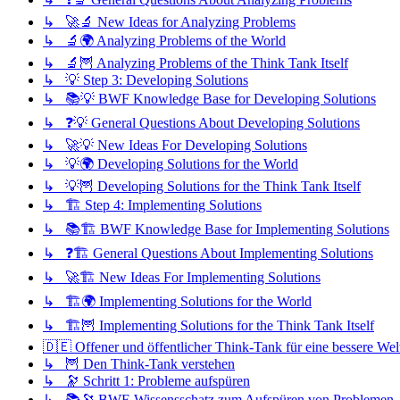
↳ 🚀🔬 New Ideas for Analyzing Problems
↳ 🔬🌍 Analyzing Problems of the World
↳ 🔬🦉 Analyzing Problems of the Think Tank Itself
↳ 💡 Step 3: Developing Solutions
↳ 📚💡 BWF Knowledge Base for Developing Solutions
↳ ❓💡 General Questions About Developing Solutions
↳ 🚀💡 New Ideas For Developing Solutions
↳ 💡🌍 Developing Solutions for the World
↳ 💡🦉 Developing Solutions for the Think Tank Itself
↳ 🏗️ Step 4: Implementing Solutions
↳ 📚🏗️ BWF Knowledge Base for Implementing Solutions
↳ ❓🏗️ General Questions About Implementing Solutions
↳ 🚀🏗️ New Ideas For Implementing Solutions
↳ 🏗️🌍 Implementing Solutions for the World
↳ 🏗️🦉 Implementing Solutions for the Think Tank Itself
🇩🇪 Offener und öffentlicher Think-Tank für eine bessere Wel
↳ 🦉 Den Think-Tank verstehen
↳ 🔭 Schritt 1: Probleme aufspüren
↳ 📚🔭 BWF-Wissensschatz zum Aufspüren von Problemen