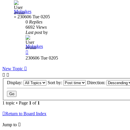
Molaskes
»
230606 Tue 0205
0
Replies
6692
Views
Last post
by
Molaskes
230606 Tue 0205
New Topic
Display:
Sort by:
Direction:
1 topic • Page
1
of
1
Return to Board Index
Jump to