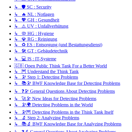
↳ 🛡️ SC : Security
↳ 🔥 NL : Notlagen
↳ 💖 GH : Gesundheit
↳ ⚠️ UV : Unfallverhütung
↳ 🦠 HG : Hygiene
↳ 💎 RG : Reinigung
↳ ♻️ ES : Entsorgung (und Bestattungsdienst)
↳ 🛠️ GT : Gebäudetechnik
↳ 💻 IS : IT-Systeme
🇬🇧 Open Public Think Tank For a Better World
↳ 🦉 Understand the Think Tank
↳ 🔭 Step 1: Detecting Problems
↳ 📚🔭 BWF Knowledge Base for Detecting Problems
↳ ❓🔭 General Questions About Detecting Problems
↳ 🚀🔭 New Ideas for Detecting Problems
↳ 🔭🌍 Detecting Problems in the World
↳ 🔭🦉 Detecting Problems in the Think Tank Itself
↳ 🔬 Step 2: Analyzing Problems
↳ 📚🔬 BWF Knowledge Base for Analyzing Problems
↳ ❓🔬 General Questions About Analyzing Problems