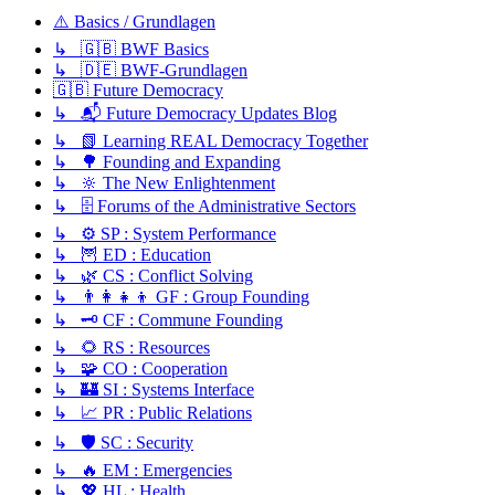
⚠️ Basics / Grundlagen
↳ 🇬🇧 BWF Basics
↳ 🇩🇪 BWF-Grundlagen
🇬🇧 Future Democracy
↳ 📬 Future Democracy Updates Blog
↳ 📗 Learning REAL Democracy Together
↳ 🌳 Founding and Expanding
↳ 🔆 The New Enlightenment
↳ 🗄️ Forums of the Administrative Sectors
↳ ⚙️ SP : System Performance
↳ 🦉 ED : Education
↳ 🌿 CS : Conflict Solving
↳ 👨‍👩‍👧‍👦 GF : Group Founding
↳ 🗝️ CF : Commune Founding
↳ 🌻 RS : Resources
↳ 🧩 CO : Cooperation
↳ 🏰 SI : Systems Interface
↳ 📈 PR : Public Relations
↳ 🛡️ SC : Security
↳ 🔥 EM : Emergencies
↳ 💖 HL : Health