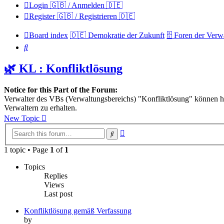
Login 🇬🇧 / Anmelden 🇩🇪
Register 🇬🇧 / Registrieren 🇩🇪
Board index
🇩🇪 Demokratie der Zukunft
🗄️ Foren der Ver
Search
🌿 KL : Konfliktlösung
Notice for this Part of the Forum:
Verwalter des VBs (Verwaltungsbereichs) "Konfliktlösung" können hi
Verwaltern zu erhalten.
New Topic
Advanced
Search
search
1 topic • Page
1
of
1
Topics
Replies
Views
Last post
Konfliktlösung gemäß Verfassung
by