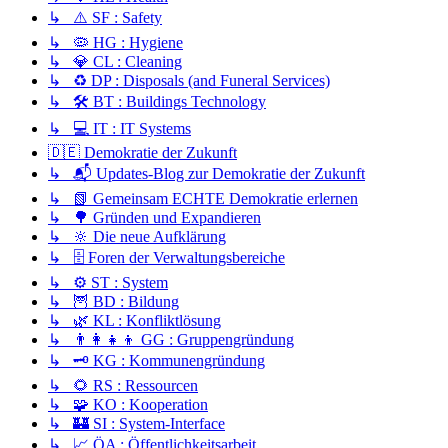
↳ ⚠️ SF : Safety
↳ 🦠 HG : Hygiene
↳ 💎 CL : Cleaning
↳ ♻️ DP : Disposals (and Funeral Services)
↳ 🛠️ BT : Buildings Technology
↳ 💻 IT : IT Systems
🇩🇪 Demokratie der Zukunft
↳ 📬 Updates-Blog zur Demokratie der Zukunft
↳ 📗 Gemeinsam ECHTE Demokratie erlernen
↳ 🌳 Gründen und Expandieren
↳ 🔆 Die neue Aufklärung
↳ 🗄️ Foren der Verwaltungsbereiche
↳ ⚙️ ST : System
↳ 🦉 BD : Bildung
↳ 🌿 KL : Konfliktlösung
↳ 👨‍👩‍👧‍👦 GG : Gruppengründung
↳ 🗝️ KG : Kommunengründung
↳ 🌻 RS : Ressourcen
↳ 🧩 KO : Kooperation
↳ 🏰 SI : System-Interface
↳ 📈 ÖA : Öffentlichkeitsarbeit