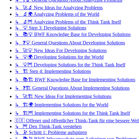
↳ 🚀🔬 New Ideas for Analyzing Problems
↳ 🔬🌍 Analyzing Problems of the World
↳ 🔬🦉 Analyzing Problems of the Think Tank Itself
↳ 💡 Step 3: Developing Solutions
↳ 📚💡 BWF Knowledge Base for Developing Solutions
↳ ❓💡 General Questions About Developing Solutions
↳ 🚀💡 New Ideas For Developing Solutions
↳ 💡🌍 Developing Solutions for the World
↳ 💡🦉 Developing Solutions for the Think Tank Itself
↳ 🏗️ Step 4: Implementing Solutions
↳ 📚🏗️ BWF Knowledge Base for Implementing Solutions
↳ ❓🏗️ General Questions About Implementing Solutions
↳ 🚀🏗️ New Ideas For Implementing Solutions
↳ 🏗️🌍 Implementing Solutions for the World
↳ 🏗️🦉 Implementing Solutions for the Think Tank Itself
🇩🇪 Offener und öffentlicher Think-Tank für eine bessere Wel
↳ 🦉 Den Think-Tank verstehen
↳ 🔭 Schritt 1: Probleme aufspüren
↳ 📚🔭 BWF-Wissensschatz zum Aufspüren von Problemen