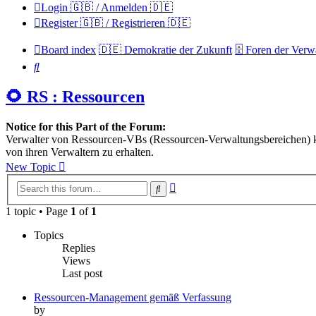
Login 🇬🇧 / Anmelden 🇩🇪
Register 🇬🇧 / Registrieren 🇩🇪
Board index
🇩🇪 Demokratie der Zukunft
🗄️ Foren der Ver
Search
🌻 RS : Ressourcen
Notice for this Part of the Forum:
Verwalter von Ressourcen-VBs (Ressourcen-Verwaltungsbereichen) kön
von ihren Verwaltern zu erhalten.
New Topic
Advanced
Search
search
1 topic • Page
1
of
1
Topics
Replies
Views
Last post
Ressourcen-Management gemäß Verfassung
by