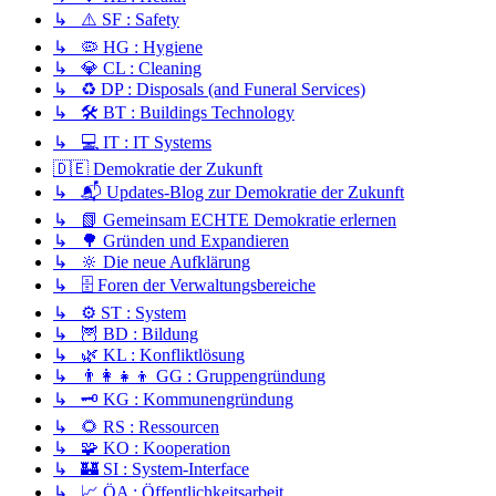
↳ ⚠️ SF : Safety
↳ 🦠 HG : Hygiene
↳ 💎 CL : Cleaning
↳ ♻️ DP : Disposals (and Funeral Services)
↳ 🛠️ BT : Buildings Technology
↳ 💻 IT : IT Systems
🇩🇪 Demokratie der Zukunft
↳ 📬 Updates-Blog zur Demokratie der Zukunft
↳ 📗 Gemeinsam ECHTE Demokratie erlernen
↳ 🌳 Gründen und Expandieren
↳ 🔆 Die neue Aufklärung
↳ 🗄️ Foren der Verwaltungsbereiche
↳ ⚙️ ST : System
↳ 🦉 BD : Bildung
↳ 🌿 KL : Konfliktlösung
↳ 👨‍👩‍👧‍👦 GG : Gruppengründung
↳ 🗝️ KG : Kommunengründung
↳ 🌻 RS : Ressourcen
↳ 🧩 KO : Kooperation
↳ 🏰 SI : System-Interface
↳ 📈 ÖA : Öffentlichkeitsarbeit