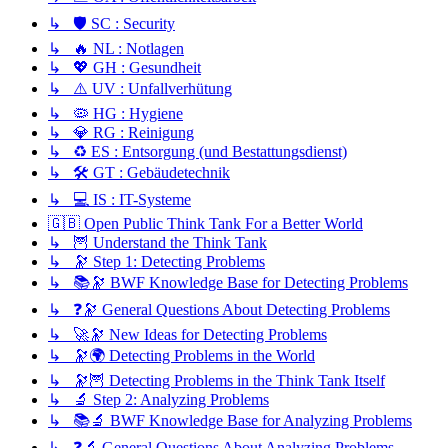
↳ 🛡️ SC : Security
↳ 🔥 NL : Notlagen
↳ 💖 GH : Gesundheit
↳ ⚠️ UV : Unfallverhütung
↳ 🦠 HG : Hygiene
↳ 💎 RG : Reinigung
↳ ♻️ ES : Entsorgung (und Bestattungsdienst)
↳ 🛠️ GT : Gebäudetechnik
↳ 💻 IS : IT-Systeme
🇬🇧 Open Public Think Tank For a Better World
↳ 🦉 Understand the Think Tank
↳ 🔭 Step 1: Detecting Problems
↳ 📚🔭 BWF Knowledge Base for Detecting Problems
↳ ❓🔭 General Questions About Detecting Problems
↳ 🚀🔭 New Ideas for Detecting Problems
↳ 🔭🌍 Detecting Problems in the World
↳ 🔭🦉 Detecting Problems in the Think Tank Itself
↳ 🔬 Step 2: Analyzing Problems
↳ 📚🔬 BWF Knowledge Base for Analyzing Problems
↳ ❓🔬 General Questions About Analyzing Problems