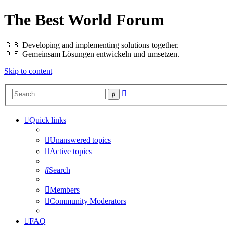
The Best World Forum
🇬🇧️ Developing and implementing solutions together.
🇩🇪️ Gemeinsam Lösungen entwickeln und umsetzen.
Skip to content
Advanced
Search
search
Quick links
Unanswered topics
Active topics
Search
Members
Community Moderators
FAQ