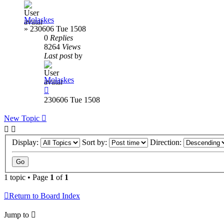
Molaskes
»
230606 Tue 1508
0
Replies
8264
Views
Last post
by
Molaskes
230606 Tue 1508
New Topic
Display:
Sort by:
Direction:
1 topic • Page
1
of
1
Return to Board Index
Jump to