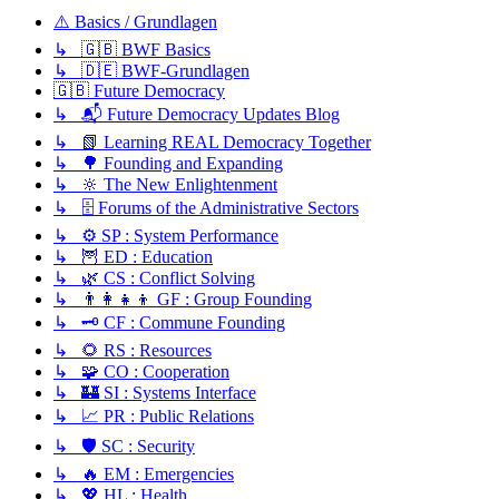
⚠️ Basics / Grundlagen
↳ 🇬🇧 BWF Basics
↳ 🇩🇪 BWF-Grundlagen
🇬🇧 Future Democracy
↳ 📬 Future Democracy Updates Blog
↳ 📗 Learning REAL Democracy Together
↳ 🌳 Founding and Expanding
↳ 🔆 The New Enlightenment
↳ 🗄️ Forums of the Administrative Sectors
↳ ⚙️ SP : System Performance
↳ 🦉 ED : Education
↳ 🌿 CS : Conflict Solving
↳ 👨‍👩‍👧‍👦 GF : Group Founding
↳ 🗝️ CF : Commune Founding
↳ 🌻 RS : Resources
↳ 🧩 CO : Cooperation
↳ 🏰 SI : Systems Interface
↳ 📈 PR : Public Relations
↳ 🛡️ SC : Security
↳ 🔥 EM : Emergencies
↳ 💖 HL : Health