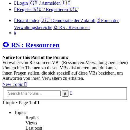
Login 🇬🇧 / Anmelden 🇩🇪
Register 🇬🇧 / Registrieren 🇩🇪
Board index
🇩🇪 Demokratie der Zukunft
🗄️ Foren der
Verwaltungsbereiche
🌻 RS : Ressourcen
Search
🌻 RS : Ressourcen
Notice for this Part of the Forum:
Verwalter von Ressourcen-VBs (Ressourcen-Verwaltungsbereichen)
können hier Themen zu diesen VBs diskutieren, und du kannst
ihnen Fragen stellen, die sich speziell auf diese VBs beziehen, um
Antworten von ihren Verwaltern zu erhalten.
New Topic
Advanced
Search
search
1 topic • Page
1
of
1
Topics
Replies
Views
Last post