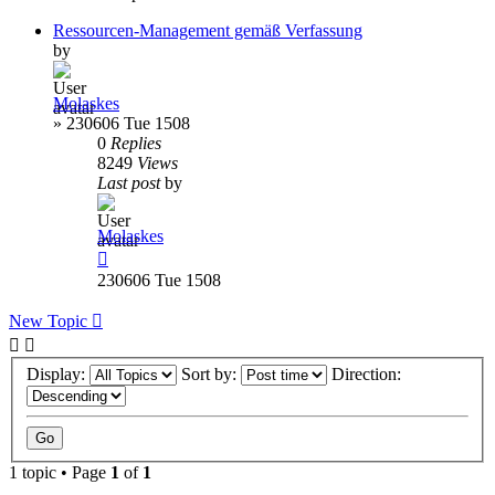
Ressourcen-Management gemäß Verfassung
by
Molaskes
»
230606 Tue 1508
0
Replies
8249
Views
Last post
by
Molaskes
230606 Tue 1508
New Topic
Display:
Sort by:
Direction:
1 topic • Page
1
of
1