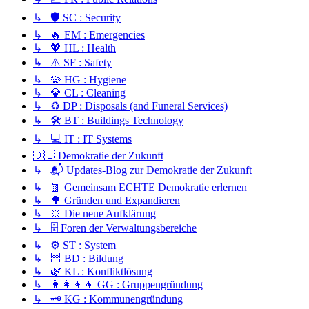
↳ 🛡️ SC : Security
↳ 🔥 EM : Emergencies
↳ 💖 HL : Health
↳ ⚠️ SF : Safety
↳ 🦠 HG : Hygiene
↳ 💎 CL : Cleaning
↳ ♻️ DP : Disposals (and Funeral Services)
↳ 🛠️ BT : Buildings Technology
↳ 💻 IT : IT Systems
🇩🇪 Demokratie der Zukunft
↳ 📬 Updates-Blog zur Demokratie der Zukunft
↳ 📗 Gemeinsam ECHTE Demokratie erlernen
↳ 🌳 Gründen und Expandieren
↳ 🔆 Die neue Aufklärung
↳ 🗄️ Foren der Verwaltungsbereiche
↳ ⚙️ ST : System
↳ 🦉 BD : Bildung
↳ 🌿 KL : Konfliktlösung
↳ 👨‍👩‍👧‍👦 GG : Gruppengründung
↳ 🗝️ KG : Kommunengründung