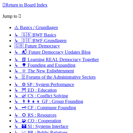
Return to Board Index
Jump to
⚠️ Basics / Grundlagen
↳ 🇬🇧 BWF Basics
↳ 🇩🇪 BWF-Grundlagen
🇬🇧 Future Democracy
↳ 📬 Future Democracy Updates Blog
↳ 📗 Learning REAL Democracy Together
↳ 🌳 Founding and Expanding
↳ 🔆 The New Enlightenment
↳ 🗄️ Forums of the Administrative Sectors
↳ ⚙️ SP : System Performance
↳ 🦉 ED : Education
↳ 🌿 CS : Conflict Solving
↳ 👨‍👩‍👧‍👦 GF : Group Founding
↳ 🗝️ CF : Commune Founding
↳ 🌻 RS : Resources
↳ 🧩 CO : Cooperation
↳ 🏰 SI : Systems Interface
↳ 📈 PR : Public Relations