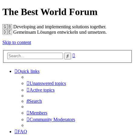
The Best World Forum
🇬🇧️ Developing and implementing solutions together.
🇩🇪️ Gemeinsam Lösungen entwickeln und umsetzen.
Skip to content
Advanced
Search
search
Quick links
Unanswered topics
Active topics
Search
Members
Community Moderators
FAQ