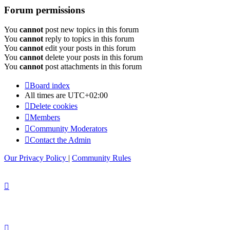
Forum permissions
You
cannot
post new topics in this forum
You
cannot
reply to topics in this forum
You
cannot
edit your posts in this forum
You
cannot
delete your posts in this forum
You
cannot
post attachments in this forum
Board index
All times are
UTC+02:00
Delete cookies
Members
Community Moderators
Contact the Admin
Our Privacy Policy
|
Community Rules