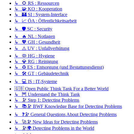
↳ 🌻 RS : Ressourcen
↳ 🧩 KO : Kooperation
↳ 🏰 SI : System-Interface
↳ 📈 ÖA : Öffentlichkeitsarbeit
↳ 🛡️ SC : Security
↳ 🔥 NL : Notlagen
↳ 💖 GH : Gesundheit
↳ ⚠️ UV : Unfallverhütung
↳ 🦠 HG : Hygiene
↳ 💎 RG : Reinigung
↳ ♻️ ES : Entsorgung (und Bestattungsdienst)
↳ 🛠️ GT : Gebäudetechnik
↳ 💻 IS : IT-Systeme
🇬🇧 Open Public Think Tank For a Better World
↳ 🦉 Understand the Think Tank
↳ 🔭 Step 1: Detecting Problems
↳ 📚🔭 BWF Knowledge Base for Detecting Problems
↳ ❓🔭 General Questions About Detecting Problems
↳ 🚀🔭 New Ideas for Detecting Problems
↳ 🔭🌍 Detecting Problems in the World