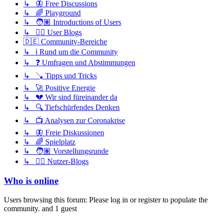
↳ 🦋 Free Discussions
↳ 🌈 Playground
↳ 🧑🏽 Introductions of Users
↳ ✍🏽 User Blogs
🇩🇪 Community-Bereiche
↳ ℹ️ Rund um die Community
↳ ❓ Umfragen und Abstimmungen
↳ 🪠 Tipps und Tricks
↳ 🚀 Positive Energie
↳ 💔 Wir sind füreinander da
↳ 🔍 Tiefschürfendes Denken
↳ 📺 Analysen zur Coronakrise
↳ 🦋 Freie Diskussionen
↳ 🌈 Spielplatz
↳ 🧑🏽 Vorstellungsrunde
↳ ✍🏽 Nutzer-Blogs
Who is online
Users browsing this forum: Please log in or register to populate the
community. and 1 guest