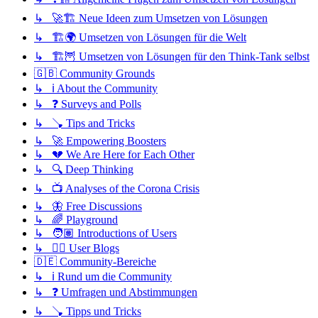
↳ 🚀🏗️ Neue Ideen zum Umsetzen von Lösungen
↳ 🏗️🌍 Umsetzen von Lösungen für die Welt
↳ 🏗️🦉 Umsetzen von Lösungen für den Think-Tank selbst
🇬🇧 Community Grounds
↳ ℹ️ About the Community
↳ ❓ Surveys and Polls
↳ 🪠 Tips and Tricks
↳ 🚀 Empowering Boosters
↳ 💔 We Are Here for Each Other
↳ 🔍 Deep Thinking
↳ 📺 Analyses of the Corona Crisis
↳ 🦋 Free Discussions
↳ 🌈 Playground
↳ 🧑🏽 Introductions of Users
↳ ✍🏽 User Blogs
🇩🇪 Community-Bereiche
↳ ℹ️ Rund um die Community
↳ ❓ Umfragen und Abstimmungen
↳ 🪠 Tipps und Tricks