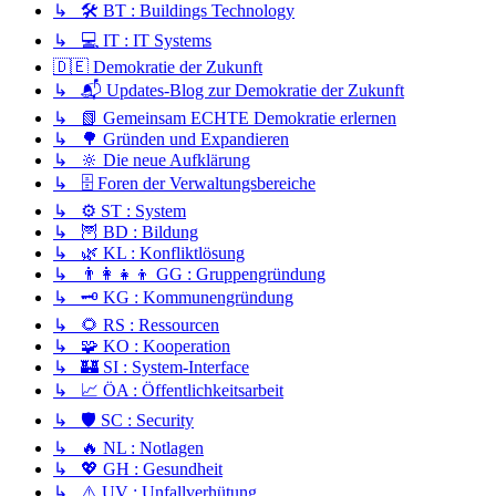
↳ 🛠️ BT : Buildings Technology
↳ 💻 IT : IT Systems
🇩🇪 Demokratie der Zukunft
↳ 📬 Updates-Blog zur Demokratie der Zukunft
↳ 📗 Gemeinsam ECHTE Demokratie erlernen
↳ 🌳 Gründen und Expandieren
↳ 🔆 Die neue Aufklärung
↳ 🗄️ Foren der Verwaltungsbereiche
↳ ⚙️ ST : System
↳ 🦉 BD : Bildung
↳ 🌿 KL : Konfliktlösung
↳ 👨‍👩‍👧‍👦 GG : Gruppengründung
↳ 🗝️ KG : Kommunengründung
↳ 🌻 RS : Ressourcen
↳ 🧩 KO : Kooperation
↳ 🏰 SI : System-Interface
↳ 📈 ÖA : Öffentlichkeitsarbeit
↳ 🛡️ SC : Security
↳ 🔥 NL : Notlagen
↳ 💖 GH : Gesundheit
↳ ⚠️ UV : Unfallverhütung