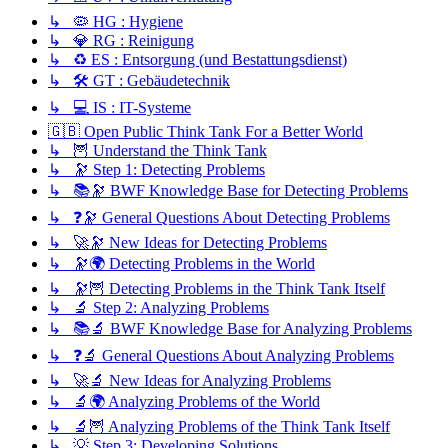
↳ 🦠 HG : Hygiene
↳ 💎 RG : Reinigung
↳ ♻️ ES : Entsorgung (und Bestattungsdienst)
↳ 🛠️ GT : Gebäudetechnik
↳ 💻 IS : IT-Systeme
🇬🇧 Open Public Think Tank For a Better World
↳ 🦉 Understand the Think Tank
↳ 🔭 Step 1: Detecting Problems
↳ 📚🔭 BWF Knowledge Base for Detecting Problems
↳ ❓🔭 General Questions About Detecting Problems
↳ 🚀🔭 New Ideas for Detecting Problems
↳ 🔭🌍 Detecting Problems in the World
↳ 🔭🦉 Detecting Problems in the Think Tank Itself
↳ 🔬 Step 2: Analyzing Problems
↳ 📚🔬 BWF Knowledge Base for Analyzing Problems
↳ ❓🔬 General Questions About Analyzing Problems
↳ 🚀🔬 New Ideas for Analyzing Problems
↳ 🔬🌍 Analyzing Problems of the World
↳ 🔬🦉 Analyzing Problems of the Think Tank Itself
↳ 💡 Step 3: Developing Solutions