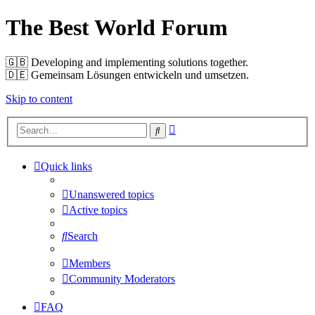
The Best World Forum
🇬🇧️ Developing and implementing solutions together.
🇩🇪️ Gemeinsam Lösungen entwickeln und umsetzen.
Skip to content
Advanced
Search
search
Quick links
Unanswered topics
Active topics
Search
Members
Community Moderators
FAQ