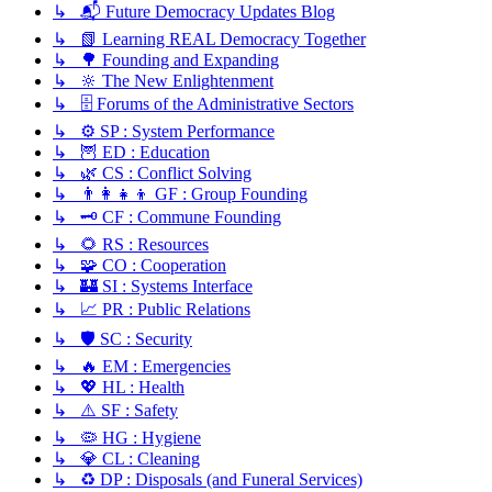
↳ 📬 Future Democracy Updates Blog
↳ 📗 Learning REAL Democracy Together
↳ 🌳 Founding and Expanding
↳ 🔆 The New Enlightenment
↳ 🗄️ Forums of the Administrative Sectors
↳ ⚙️ SP : System Performance
↳ 🦉 ED : Education
↳ 🌿 CS : Conflict Solving
↳ 👨‍👩‍👧‍👦 GF : Group Founding
↳ 🗝️ CF : Commune Founding
↳ 🌻 RS : Resources
↳ 🧩 CO : Cooperation
↳ 🏰 SI : Systems Interface
↳ 📈 PR : Public Relations
↳ 🛡️ SC : Security
↳ 🔥 EM : Emergencies
↳ 💖 HL : Health
↳ ⚠️ SF : Safety
↳ 🦠 HG : Hygiene
↳ 💎 CL : Cleaning
↳ ♻️ DP : Disposals (and Funeral Services)