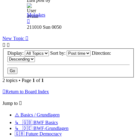
Last post
by
Molaskes
211010 Sun 0050
New Topic
Display:
Sort by:
Direction:
2 topics • Page
1
of
1
Return to Board Index
Jump to
⚠️ Basics / Grundlagen
↳ 🇬🇧 BWF Basics
↳ 🇩🇪 BWF-Grundlagen
🇬🇧 Future Democracy