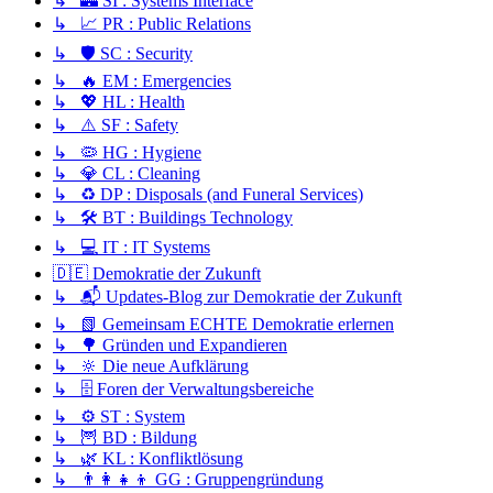
↳ 🏰 SI : Systems Interface
↳ 📈 PR : Public Relations
↳ 🛡️ SC : Security
↳ 🔥 EM : Emergencies
↳ 💖 HL : Health
↳ ⚠️ SF : Safety
↳ 🦠 HG : Hygiene
↳ 💎 CL : Cleaning
↳ ♻️ DP : Disposals (and Funeral Services)
↳ 🛠️ BT : Buildings Technology
↳ 💻 IT : IT Systems
🇩🇪 Demokratie der Zukunft
↳ 📬 Updates-Blog zur Demokratie der Zukunft
↳ 📗 Gemeinsam ECHTE Demokratie erlernen
↳ 🌳 Gründen und Expandieren
↳ 🔆 Die neue Aufklärung
↳ 🗄️ Foren der Verwaltungsbereiche
↳ ⚙️ ST : System
↳ 🦉 BD : Bildung
↳ 🌿 KL : Konfliktlösung
↳ 👨‍👩‍👧‍👦 GG : Gruppengründung