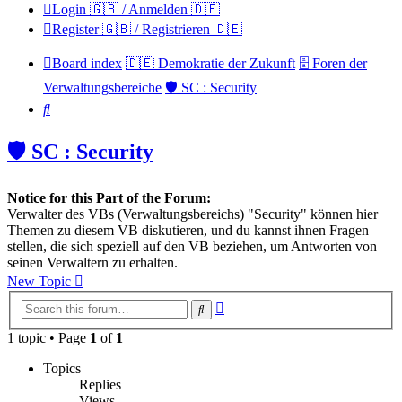
Login 🇬🇧 / Anmelden 🇩🇪
Register 🇬🇧 / Registrieren 🇩🇪
Board index
🇩🇪 Demokratie der Zukunft
🗄️ Foren der
Verwaltungsbereiche
🛡️ SC : Security
Search
🛡️ SC : Security
Notice for this Part of the Forum:
Verwalter des VBs (Verwaltungsbereichs) "Security" können hier
Themen zu diesem VB diskutieren, und du kannst ihnen Fragen
stellen, die sich speziell auf den VB beziehen, um Antworten von
seinen Verwaltern zu erhalten.
New Topic
Advanced
Search
search
1 topic • Page
1
of
1
Topics
Replies
Views