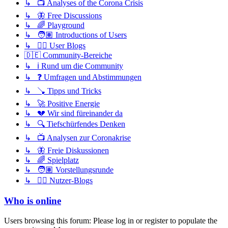
↳ 📺 Analyses of the Corona Crisis
↳ 🦋 Free Discussions
↳ 🌈 Playground
↳ 🧑🏽 Introductions of Users
↳ ✍🏽 User Blogs
🇩🇪 Community-Bereiche
↳ ℹ️ Rund um die Community
↳ ❓ Umfragen und Abstimmungen
↳ 🪠 Tipps und Tricks
↳ 🚀 Positive Energie
↳ 💔 Wir sind füreinander da
↳ 🔍 Tiefschürfendes Denken
↳ 📺 Analysen zur Coronakrise
↳ 🦋 Freie Diskussionen
↳ 🌈 Spielplatz
↳ 🧑🏽 Vorstellungsrunde
↳ ✍🏽 Nutzer-Blogs
Who is online
Users browsing this forum: Please log in or register to populate the