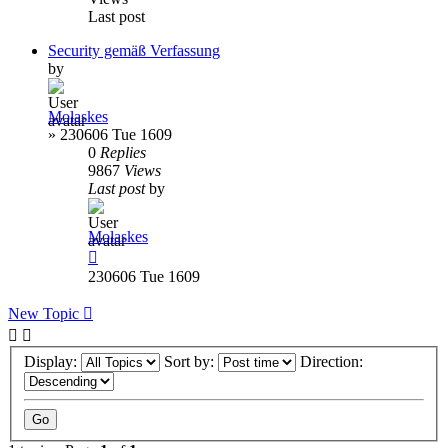
Last post
Security gemäß Verfassung
by
Molaskes
»
230606 Tue 1609
0
Replies
9867
Views
Last post
by
Molaskes
230606 Tue 1609
New Topic
Display:
Sort by:
Direction: