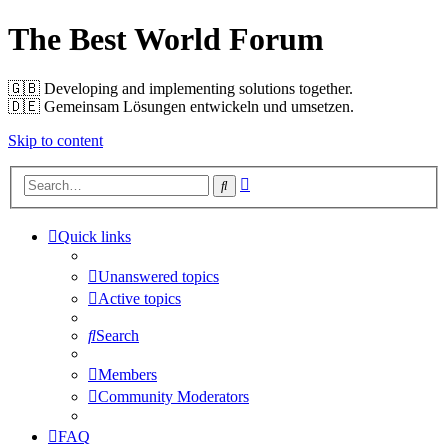
The Best World Forum
🇬🇧️ Developing and implementing solutions together.
🇩🇪️ Gemeinsam Lösungen entwickeln und umsetzen.
Skip to content
Advanced
Search
search
Quick links
Unanswered topics
Active topics
Search
Members
Community Moderators
FAQ