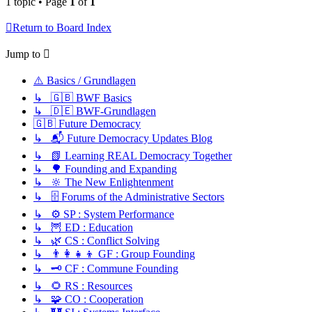
1 topic • Page
1
of
1
Return to Board Index
Jump to
⚠️ Basics / Grundlagen
↳ 🇬🇧 BWF Basics
↳ 🇩🇪 BWF-Grundlagen
🇬🇧 Future Democracy
↳ 📬 Future Democracy Updates Blog
↳ 📗 Learning REAL Democracy Together
↳ 🌳 Founding and Expanding
↳ 🔆 The New Enlightenment
↳ 🗄️ Forums of the Administrative Sectors
↳ ⚙️ SP : System Performance
↳ 🦉 ED : Education
↳ 🌿 CS : Conflict Solving
↳ 👨‍👩‍👧‍👦 GF : Group Founding
↳ 🗝️ CF : Commune Founding
↳ 🌻 RS : Resources
↳ 🧩 CO : Cooperation