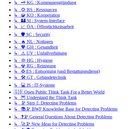
↳ 🗝️ KG : Kommunengründung
↳ 🌻 RS : Ressourcen
↳ 🧩 KO : Kooperation
↳ 🏰 SI : System-Interface
↳ 📈 ÖA : Öffentlichkeitsarbeit
↳ 🛡️ SC : Security
↳ 🔥 NL : Notlagen
↳ 💖 GH : Gesundheit
↳ ⚠️ UV : Unfallverhütung
↳ 🦠 HG : Hygiene
↳ 💎 RG : Reinigung
↳ ♻️ ES : Entsorgung (und Bestattungsdienst)
↳ 🛠️ GT : Gebäudetechnik
↳ 💻 IS : IT-Systeme
🇬🇧 Open Public Think Tank For a Better World
↳ 🦉 Understand the Think Tank
↳ 🔭 Step 1: Detecting Problems
↳ 📚🔭 BWF Knowledge Base for Detecting Problems
↳ ❓🔭 General Questions About Detecting Problems
↳ 🚀🔭 New Ideas for Detecting Problems