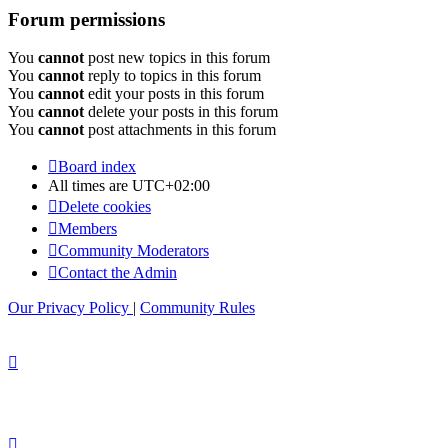
Forum permissions
You
cannot
post new topics in this forum
You
cannot
reply to topics in this forum
You
cannot
edit your posts in this forum
You
cannot
delete your posts in this forum
You
cannot
post attachments in this forum
Board index
All times are
UTC+02:00
Delete cookies
Members
Community Moderators
Contact the Admin
Our Privacy Policy
|
Community Rules