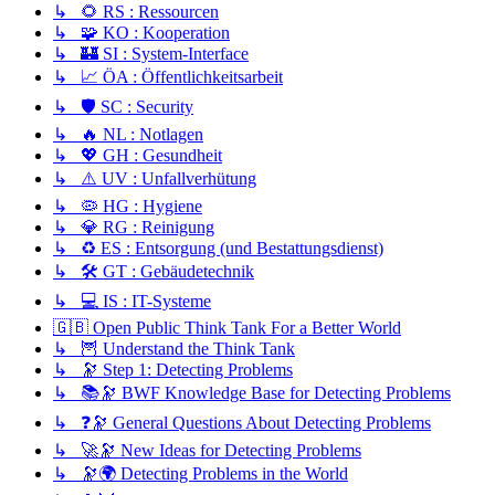
↳ 🌻 RS : Ressourcen
↳ 🧩 KO : Kooperation
↳ 🏰 SI : System-Interface
↳ 📈 ÖA : Öffentlichkeitsarbeit
↳ 🛡️ SC : Security
↳ 🔥 NL : Notlagen
↳ 💖 GH : Gesundheit
↳ ⚠️ UV : Unfallverhütung
↳ 🦠 HG : Hygiene
↳ 💎 RG : Reinigung
↳ ♻️ ES : Entsorgung (und Bestattungsdienst)
↳ 🛠️ GT : Gebäudetechnik
↳ 💻 IS : IT-Systeme
🇬🇧 Open Public Think Tank For a Better World
↳ 🦉 Understand the Think Tank
↳ 🔭 Step 1: Detecting Problems
↳ 📚🔭 BWF Knowledge Base for Detecting Problems
↳ ❓🔭 General Questions About Detecting Problems
↳ 🚀🔭 New Ideas for Detecting Problems
↳ 🔭🌍 Detecting Problems in the World