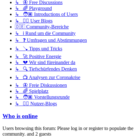
↳ 🦋 Free Discussions
↳ 🌈 Playground
↳ 🧑🏽 Introductions of Users
↳ ✍🏽 User Blogs
🇩🇪 Community-Bereiche
↳ ℹ️ Rund um die Community
↳ ❓ Umfragen und Abstimmungen
↳ 🪠 Tipps und Tricks
↳ 🚀 Positive Energie
↳ 💔 Wir sind füreinander da
↳ 🔍 Tiefschürfendes Denken
↳ 📺 Analysen zur Coronakrise
↳ 🦋 Freie Diskussionen
↳ 🌈 Spielplatz
↳ 🧑🏽 Vorstellungsrunde
↳ ✍🏽 Nutzer-Blogs
Who is online
Users browsing this forum: Please log in or register to populate the
community. and 2 guests