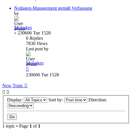
Notlagen-Management gemäß Verfassung
by
Molaskes
»
230606 Tue 1528
0
Replies
7830
Views
Last post
by
Molaskes
230606 Tue 1528
New Topic
Display:
Sort by:
Direction:
1 topic • Page
1
of
1