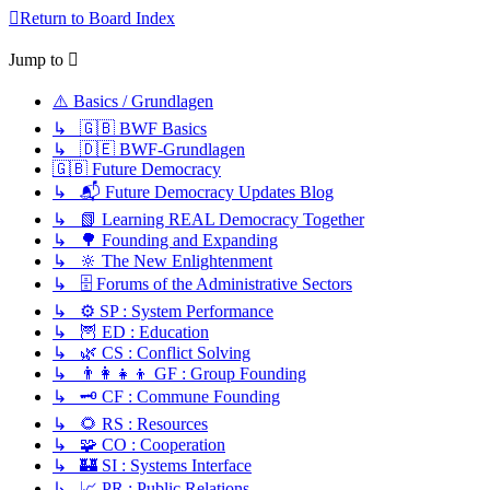
Return to Board Index
Jump to
⚠️ Basics / Grundlagen
↳ 🇬🇧 BWF Basics
↳ 🇩🇪 BWF-Grundlagen
🇬🇧 Future Democracy
↳ 📬 Future Democracy Updates Blog
↳ 📗 Learning REAL Democracy Together
↳ 🌳 Founding and Expanding
↳ 🔆 The New Enlightenment
↳ 🗄️ Forums of the Administrative Sectors
↳ ⚙️ SP : System Performance
↳ 🦉 ED : Education
↳ 🌿 CS : Conflict Solving
↳ 👨‍👩‍👧‍👦 GF : Group Founding
↳ 🗝️ CF : Commune Founding
↳ 🌻 RS : Resources
↳ 🧩 CO : Cooperation
↳ 🏰 SI : Systems Interface
↳ 📈 PR : Public Relations