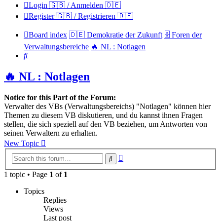
Login 🇬🇧 / Anmelden 🇩🇪
Register 🇬🇧 / Registrieren 🇩🇪
Board index
🇩🇪 Demokratie der Zukunft
🗄️ Foren der
Verwaltungsbereiche
🔥 NL : Notlagen
Search
🔥 NL : Notlagen
Notice for this Part of the Forum:
Verwalter des VBs (Verwaltungsbereichs) "Notlagen" können hier
Themen zu diesem VB diskutieren, und du kannst ihnen Fragen
stellen, die sich speziell auf den VB beziehen, um Antworten von
seinen Verwaltern zu erhalten.
New Topic
Advanced
Search
search
1 topic • Page
1
of
1
Topics
Replies
Views
Last post