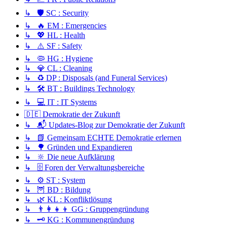
↳ 🛡️ SC : Security
↳ 🔥 EM : Emergencies
↳ 💖 HL : Health
↳ ⚠️ SF : Safety
↳ 🦠 HG : Hygiene
↳ 💎 CL : Cleaning
↳ ♻️ DP : Disposals (and Funeral Services)
↳ 🛠️ BT : Buildings Technology
↳ 💻 IT : IT Systems
🇩🇪 Demokratie der Zukunft
↳ 📬 Updates-Blog zur Demokratie der Zukunft
↳ 📗 Gemeinsam ECHTE Demokratie erlernen
↳ 🌳 Gründen und Expandieren
↳ 🔆 Die neue Aufklärung
↳ 🗄️ Foren der Verwaltungsbereiche
↳ ⚙️ ST : System
↳ 🦉 BD : Bildung
↳ 🌿 KL : Konfliktlösung
↳ 👨‍👩‍👧‍👦 GG : Gruppengründung
↳ 🗝️ KG : Kommunengründung