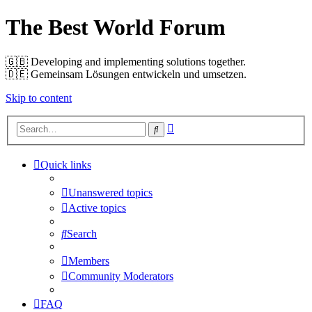
The Best World Forum
🇬🇧️ Developing and implementing solutions together.
🇩🇪️ Gemeinsam Lösungen entwickeln und umsetzen.
Skip to content
Advanced
Search
search
Quick links
Unanswered topics
Active topics
Search
Members
Community Moderators
FAQ