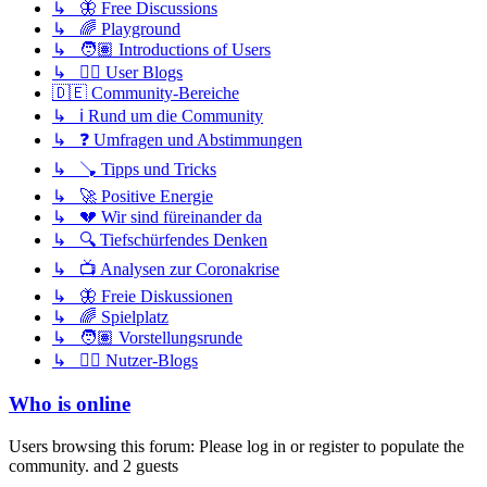
↳ 🦋 Free Discussions
↳ 🌈 Playground
↳ 🧑🏽 Introductions of Users
↳ ✍🏽 User Blogs
🇩🇪 Community-Bereiche
↳ ℹ️ Rund um die Community
↳ ❓ Umfragen und Abstimmungen
↳ 🪠 Tipps und Tricks
↳ 🚀 Positive Energie
↳ 💔 Wir sind füreinander da
↳ 🔍 Tiefschürfendes Denken
↳ 📺 Analysen zur Coronakrise
↳ 🦋 Freie Diskussionen
↳ 🌈 Spielplatz
↳ 🧑🏽 Vorstellungsrunde
↳ ✍🏽 Nutzer-Blogs
Who is online
Users browsing this forum: Please log in or register to populate the
community. and 2 guests