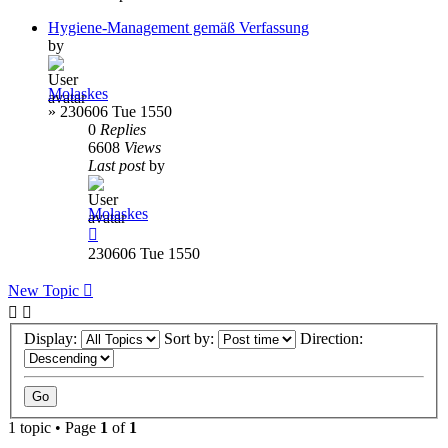
Hygiene-Management gemäß Verfassung
by
Molaskes
»
230606 Tue 1550
0
Replies
6608
Views
Last post
by
Molaskes
230606 Tue 1550
New Topic
Display:
Sort by:
Direction:
1 topic • Page
1
of
1