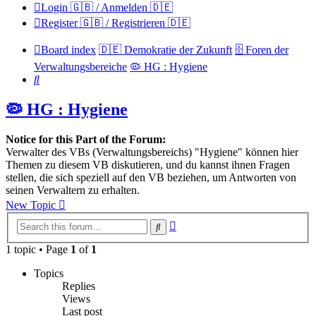
Login 🇬🇧 / Anmelden 🇩🇪
Register 🇬🇧 / Registrieren 🇩🇪
Board index
🇩🇪 Demokratie der Zukunft
🗄️ Foren der
Verwaltungsbereiche
🦠 HG : Hygiene
Search
🦠 HG : Hygiene
Notice for this Part of the Forum:
Verwalter des VBs (Verwaltungsbereichs) "Hygiene" können hier
Themen zu diesem VB diskutieren, und du kannst ihnen Fragen
stellen, die sich speziell auf den VB beziehen, um Antworten von
seinen Verwaltern zu erhalten.
New Topic
Advanced
Search
search
1 topic • Page
1
of
1
Topics
Replies
Views
Last post