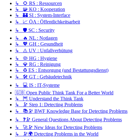
↳ 🌻 RS : Ressourcen
↳ 🧩 KO : Kooperation
↳ 🏰 SI : System-Interface
↳ 📈 ÖA : Öffentlichkeitsarbeit
↳ 🛡️ SC : Security
↳ 🔥 NL : Notlagen
↳ 💖 GH : Gesundheit
↳ ⚠️ UV : Unfallverhütung
↳ 🦠 HG : Hygiene
↳ 💎 RG : Reinigung
↳ ♻️ ES : Entsorgung (und Bestattungsdienst)
↳ 🛠️ GT : Gebäudetechnik
↳ 💻 IS : IT-Systeme
🇬🇧 Open Public Think Tank For a Better World
↳ 🦉 Understand the Think Tank
↳ 🔭 Step 1: Detecting Problems
↳ 📚🔭 BWF Knowledge Base for Detecting Problems
↳ ❓🔭 General Questions About Detecting Problems
↳ 🚀🔭 New Ideas for Detecting Problems
↳ 🔭🌍 Detecting Problems in the World