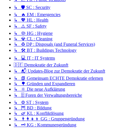
↳ 🛡️ SC : Security
↳ 🔥 EM : Emergencies
↳ 💖 HL : Health
↳ ⚠️ SF : Safety
↳ 🦠 HG : Hygiene
↳ 💎 CL : Cleaning
↳ ♻️ DP : Disposals (and Funeral Services)
↳ 🛠️ BT : Buildings Technology
↳ 💻 IT : IT Systems
🇩🇪 Demokratie der Zukunft
↳ 📬 Updates-Blog zur Demokratie der Zukunft
↳ 📗 Gemeinsam ECHTE Demokratie erlernen
↳ 🌳 Gründen und Expandieren
↳ 🔆 Die neue Aufklärung
↳ 🗄️ Foren der Verwaltungsbereiche
↳ ⚙️ ST : System
↳ 🦉 BD : Bildung
↳ 🌿 KL : Konfliktlösung
↳ 👨‍👩‍👧‍👦 GG : Gruppengründung
↳ 🗝️ KG : Kommunengründung