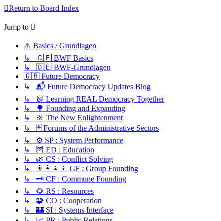
Return to Board Index
Jump to
⚠️ Basics / Grundlagen
↳ 🇬🇧 BWF Basics
↳ 🇩🇪 BWF-Grundlagen
🇬🇧 Future Democracy
↳ 📬 Future Democracy Updates Blog
↳ 📗 Learning REAL Democracy Together
↳ 🌳 Founding and Expanding
↳ 🔆 The New Enlightenment
↳ 🗄️ Forums of the Administrative Sectors
↳ ⚙️ SP : System Performance
↳ 🦉 ED : Education
↳ 🌿 CS : Conflict Solving
↳ 👨‍👩‍👧‍👦 GF : Group Founding
↳ 🗝️ CF : Commune Founding
↳ 🌻 RS : Resources
↳ 🧩 CO : Cooperation
↳ 🏰 SI : Systems Interface
↳ 📈 PR : Public Relations