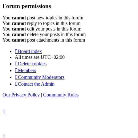
Forum permissions
You
cannot
post new topics in this forum
You
cannot
reply to topics in this forum
You
cannot
edit your posts in this forum
You
cannot
delete your posts in this forum
You
cannot
post attachments in this forum
Board index
All times are
UTC+02:00
Delete cookies
Members
Community Moderators
Contact the Admin
Our Privacy Policy
|
Community Rules