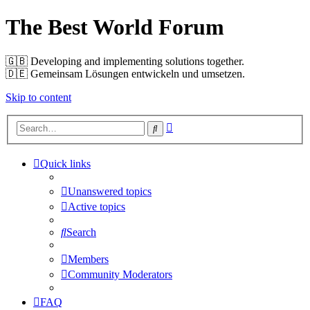
The Best World Forum
🇬🇧️ Developing and implementing solutions together.
🇩🇪️ Gemeinsam Lösungen entwickeln und umsetzen.
Skip to content
Advanced
Search
search
Quick links
Unanswered topics
Active topics
Search
Members
Community Moderators
FAQ