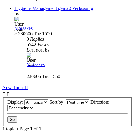
Hygiene-Management gemäß Verfassung
by
Molaskes
»
230606 Tue 1550
0
Replies
6542
Views
Last post
by
Molaskes
230606 Tue 1550
New Topic
Display:
Sort by:
Direction:
1 topic • Page
1
of
1