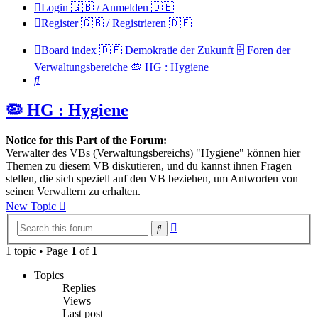
Login 🇬🇧 / Anmelden 🇩🇪
Register 🇬🇧 / Registrieren 🇩🇪
Board index
🇩🇪 Demokratie der Zukunft
🗄️ Foren der
Verwaltungsbereiche
🦠 HG : Hygiene
Search
🦠 HG : Hygiene
Notice for this Part of the Forum:
Verwalter des VBs (Verwaltungsbereichs) "Hygiene" können hier
Themen zu diesem VB diskutieren, und du kannst ihnen Fragen
stellen, die sich speziell auf den VB beziehen, um Antworten von
seinen Verwaltern zu erhalten.
New Topic
Advanced
Search
search
1 topic • Page
1
of
1
Topics
Replies
Views
Last post