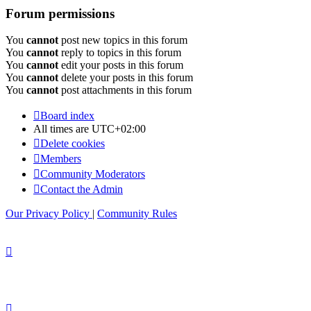
Forum permissions
You
cannot
post new topics in this forum
You
cannot
reply to topics in this forum
You
cannot
edit your posts in this forum
You
cannot
delete your posts in this forum
You
cannot
post attachments in this forum
Board index
All times are
UTC+02:00
Delete cookies
Members
Community Moderators
Contact the Admin
Our Privacy Policy
|
Community Rules