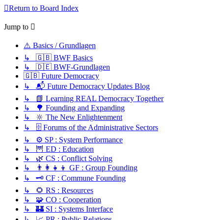
Return to Board Index
Jump to
⚠️ Basics / Grundlagen
↳ 🇬🇧 BWF Basics
↳ 🇩🇪 BWF-Grundlagen
🇬🇧 Future Democracy
↳ 📬 Future Democracy Updates Blog
↳ 📗 Learning REAL Democracy Together
↳ 🌳 Founding and Expanding
↳ 🔆 The New Enlightenment
↳ 🗄️ Forums of the Administrative Sectors
↳ ⚙️ SP : System Performance
↳ 🦉 ED : Education
↳ 🌿 CS : Conflict Solving
↳ 👨‍👩‍👧‍👦 GF : Group Founding
↳ 🗝️ CF : Commune Founding
↳ 🌻 RS : Resources
↳ 🧩 CO : Cooperation
↳ 🏰 SI : Systems Interface
↳ 📈 PR : Public Relations