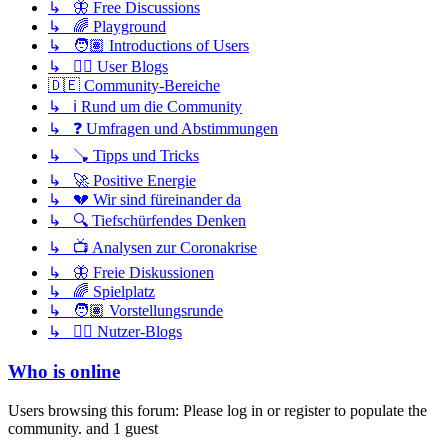
↳ 🦋 Free Discussions
↳ 🌈 Playground
↳ 🧑🏽 Introductions of Users
↳ ✍🏽 User Blogs
🇩🇪 Community-Bereiche
↳ ℹ️ Rund um die Community
↳ ❓ Umfragen und Abstimmungen
↳ 🪠 Tipps und Tricks
↳ 🚀 Positive Energie
↳ 💔 Wir sind füreinander da
↳ 🔍 Tiefschürfendes Denken
↳ 📺 Analysen zur Coronakrise
↳ 🦋 Freie Diskussionen
↳ 🌈 Spielplatz
↳ 🧑🏽 Vorstellungsrunde
↳ ✍🏽 Nutzer-Blogs
Who is online
Users browsing this forum: Please log in or register to populate the
community. and 1 guest