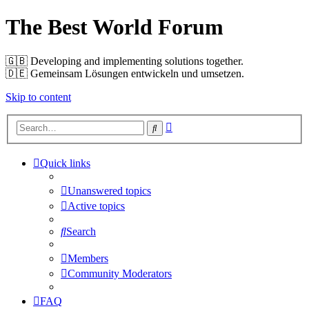
The Best World Forum
🇬🇧️ Developing and implementing solutions together.
🇩🇪️ Gemeinsam Lösungen entwickeln und umsetzen.
Skip to content
Advanced
Search
search
Quick links
Unanswered topics
Active topics
Search
Members
Community Moderators
FAQ