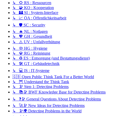
↳ 🌻 RS : Ressourcen
↳ 🧩 KO : Kooperation
↳ 🏰 SI : System-Interface
↳ 📈 ÖA : Öffentlichkeitsarbeit
↳ 🛡️ SC : Security
↳ 🔥 NL : Notlagen
↳ 💖 GH : Gesundheit
↳ ⚠️ UV : Unfallverhütung
↳ 🦠 HG : Hygiene
↳ 💎 RG : Reinigung
↳ ♻️ ES : Entsorgung (und Bestattungsdienst)
↳ 🛠️ GT : Gebäudetechnik
↳ 💻 IS : IT-Systeme
🇬🇧 Open Public Think Tank For a Better World
↳ 🦉 Understand the Think Tank
↳ 🔭 Step 1: Detecting Problems
↳ 📚🔭 BWF Knowledge Base for Detecting Problems
↳ ❓🔭 General Questions About Detecting Problems
↳ 🚀🔭 New Ideas for Detecting Problems
↳ 🔭🌍 Detecting Problems in the World