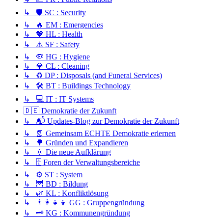
↳ 🛡️ SC : Security
↳ 🔥 EM : Emergencies
↳ 💖 HL : Health
↳ ⚠️ SF : Safety
↳ 🦠 HG : Hygiene
↳ 💎 CL : Cleaning
↳ ♻️ DP : Disposals (and Funeral Services)
↳ 🛠️ BT : Buildings Technology
↳ 💻 IT : IT Systems
🇩🇪 Demokratie der Zukunft
↳ 📬 Updates-Blog zur Demokratie der Zukunft
↳ 📗 Gemeinsam ECHTE Demokratie erlernen
↳ 🌳 Gründen und Expandieren
↳ 🔆 Die neue Aufklärung
↳ 🗄️ Foren der Verwaltungsbereiche
↳ ⚙️ ST : System
↳ 🦉 BD : Bildung
↳ 🌿 KL : Konfliktlösung
↳ 👨‍👩‍👧‍👦 GG : Gruppengründung
↳ 🗝️ KG : Kommunengründung