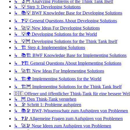
↳ 🔬🦉 Analyzing Problems of the Think Tank Itself
↳ 💡 Step 3: Developing Solutions
↳ 📚💡 BWF Knowledge Base for Developing Solutions
↳ ❓💡 General Questions About Developing Solutions
↳ 🚀💡 New Ideas For Developing Solutions
↳ 💡🌍 Developing Solutions for the World
↳ 💡🦉 Developing Solutions for the Think Tank Itself
↳ 🏗️ Step 4: Implementing Solutions
↳ 📚🏗️ BWF Knowledge Base for Implementing Solutions
↳ ❓🏗️ General Questions About Implementing Solutions
↳ 🚀🏗️ New Ideas For Implementing Solutions
↳ 🏗️🌍 Implementing Solutions for the World
↳ 🏗️🦉 Implementing Solutions for the Think Tank Itself
🇩🇪 Offener und öffentlicher Think-Tank für eine bessere Wel
↳ 🦉 Den Think-Tank verstehen
↳ 🔭 Schritt 1: Probleme aufspüren
↳ 📚🔭 BWF-Wissensschatz zum Aufspüren von Problemen
↳ ❓🔭 Allgemeine Fragen zum Aufspüren von Problemen
↳ 🚀🔭 Neue Ideen zum Aufspüren von Problemen