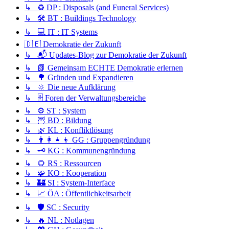
↳ ♻️ DP : Disposals (and Funeral Services)
↳ 🛠️ BT : Buildings Technology
↳ 💻 IT : IT Systems
🇩🇪 Demokratie der Zukunft
↳ 📬 Updates-Blog zur Demokratie der Zukunft
↳ 📗 Gemeinsam ECHTE Demokratie erlernen
↳ 🌳 Gründen und Expandieren
↳ 🔆 Die neue Aufklärung
↳ 🗄️ Foren der Verwaltungsbereiche
↳ ⚙️ ST : System
↳ 🦉 BD : Bildung
↳ 🌿 KL : Konfliktlösung
↳ 👨‍👩‍👧‍👦 GG : Gruppengründung
↳ 🗝️ KG : Kommunengründung
↳ 🌻 RS : Ressourcen
↳ 🧩 KO : Kooperation
↳ 🏰 SI : System-Interface
↳ 📈 ÖA : Öffentlichkeitsarbeit
↳ 🛡️ SC : Security
↳ 🔥 NL : Notlagen