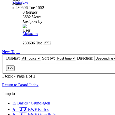
Molaskes
»
230606 Tue 1552
0
Replies
3682
Views
Last post
by
Molaskes
230606 Tue 1552
New Topic
Display:
Sort by:
Direction:
1 topic • Page
1
of
1
Return to Board Index
Jump to
⚠️ Basics / Grundlagen
↳ 🇬🇧 BWF Basics
↳ 🇩🇪 BWF-Grundlagen