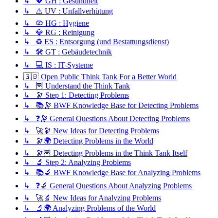
↳ 💖 GH : Gesundheit
↳ ⚠️ UV : Unfallverhütung
↳ 🦠 HG : Hygiene
↳ 💎 RG : Reinigung
↳ ♻️ ES : Entsorgung (und Bestattungsdienst)
↳ 🛠️ GT : Gebäudetechnik
↳ 💻 IS : IT-Systeme
🇬🇧 Open Public Think Tank For a Better World
↳ 🦉 Understand the Think Tank
↳ 🔭 Step 1: Detecting Problems
↳ 📚🔭 BWF Knowledge Base for Detecting Problems
↳ ❓🔭 General Questions About Detecting Problems
↳ 🚀🔭 New Ideas for Detecting Problems
↳ 🔭🌍 Detecting Problems in the World
↳ 🔭🦉 Detecting Problems in the Think Tank Itself
↳ 🔬 Step 2: Analyzing Problems
↳ 📚🔬 BWF Knowledge Base for Analyzing Problems
↳ ❓🔬 General Questions About Analyzing Problems
↳ 🚀🔬 New Ideas for Analyzing Problems
↳ 🔬🌍 Analyzing Problems of the World