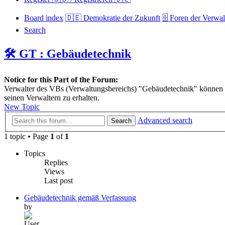
Board index
🇩🇪 Demokratie der Zukunft
🗄️ Foren der Verwa
Search
🛠️ GT : Gebäudetechnik
Notice for this Part of the Forum:
Verwalter des VBs (Verwaltungsbereichs) "Gebäudetechnik" können h
seinen Verwaltern zu erhalten.
New Topic
Advanced search
Search
1 topic • Page
1
of
1
Topics
Replies
Views
Last post
Gebäudetechnik gemäß Verfassung
by