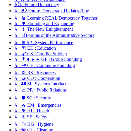
🇬🇧 Future Democracy
↳ 📬 Future Democracy Updates Blog
↳ 📗 Learning REAL Democracy Together
↳ 🌳 Founding and Expanding
↳ 🔆 The New Enlightenment
↳ 🗄️ Forums of the Administrative Sectors
↳ ⚙️ SP : System Performance
↳ 🦉 ED : Education
↳ 🌿 CS : Conflict Solving
↳ 👨‍👩‍👧‍👦 GF : Group Founding
↳ 🗝️ CF : Commune Founding
↳ 🌻 RS : Resources
↳ 🧩 CO : Cooperation
↳ 🏰 SI : Systems Interface
↳ 📈 PR : Public Relations
↳ 🛡️ SC : Security
↳ 🔥 EM : Emergencies
↳ 💖 HL : Health
↳ ⚠️ SF : Safety
↳ 🦠 HG : Hygiene
↳ 💎 CL : Cleaning