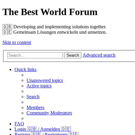
The Best World Forum
🇬🇧️ Developing and implementing solutions together.
🇩🇪️ Gemeinsam Lösungen entwickeln und umsetzen.
Skip to content
Advanced search
Search
Quick links
Unanswered topics
Active topics
Search
Members
Community Moderators
FAQ
Login 🇬🇧 / Anmelden 🇩🇪
Register 🇬🇧 / Registrieren 🇩🇪