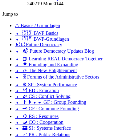
240219 Mon 0144
Jump to
⚠️ Basics / Grundlagen
↳ 🇬🇧 BWF Basics
↳ 🇩🇪 BWF-Grundlagen
🇬🇧 Future Democracy
↳ 📬 Future Democracy Updates Blog
↳ 📗 Learning REAL Democracy Together
↳ 🌳 Founding and Expanding
↳ 🔆 The New Enlightenment
↳ 🗄️ Forums of the Administrative Sectors
↳ ⚙️ SP : System Performance
↳ 🦉 ED : Education
↳ 🌿 CS : Conflict Solving
↳ 👨‍👩‍👧‍👦 GF : Group Founding
↳ 🗝️ CF : Commune Founding
↳ 🌻 RS : Resources
↳ 🧩 CO : Cooperation
↳ 🏰 SI : Systems Interface
↳ 📈 PR : Public Relations