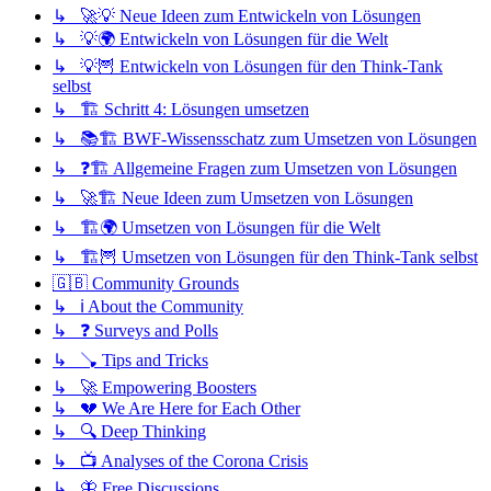
↳ 🚀💡 Neue Ideen zum Entwickeln von Lösungen
↳ 💡🌍 Entwickeln von Lösungen für die Welt
↳ 💡🦉 Entwickeln von Lösungen für den Think-Tank
selbst
↳ 🏗️ Schritt 4: Lösungen umsetzen
↳ 📚🏗️ BWF-Wissensschatz zum Umsetzen von Lösungen
↳ ❓🏗️ Allgemeine Fragen zum Umsetzen von Lösungen
↳ 🚀🏗️ Neue Ideen zum Umsetzen von Lösungen
↳ 🏗️🌍 Umsetzen von Lösungen für die Welt
↳ 🏗️🦉 Umsetzen von Lösungen für den Think-Tank selbst
🇬🇧 Community Grounds
↳ ℹ️ About the Community
↳ ❓ Surveys and Polls
↳ 🪠 Tips and Tricks
↳ 🚀 Empowering Boosters
↳ 💔 We Are Here for Each Other
↳ 🔍 Deep Thinking
↳ 📺 Analyses of the Corona Crisis
↳ 🦋 Free Discussions