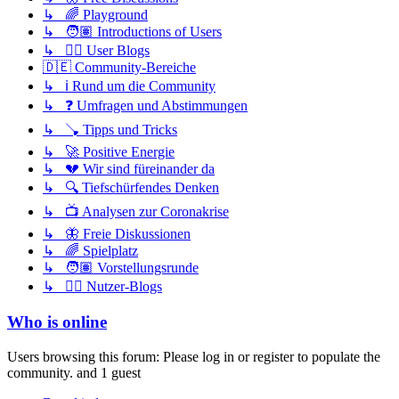
↳ 🌈 Playground
↳ 🧑🏽 Introductions of Users
↳ ✍🏽 User Blogs
🇩🇪 Community-Bereiche
↳ ℹ️ Rund um die Community
↳ ❓ Umfragen und Abstimmungen
↳ 🪠 Tipps und Tricks
↳ 🚀 Positive Energie
↳ 💔 Wir sind füreinander da
↳ 🔍 Tiefschürfendes Denken
↳ 📺 Analysen zur Coronakrise
↳ 🦋 Freie Diskussionen
↳ 🌈 Spielplatz
↳ 🧑🏽 Vorstellungsrunde
↳ ✍🏽 Nutzer-Blogs
Who is online
Users browsing this forum: Please log in or register to populate the
community. and 1 guest