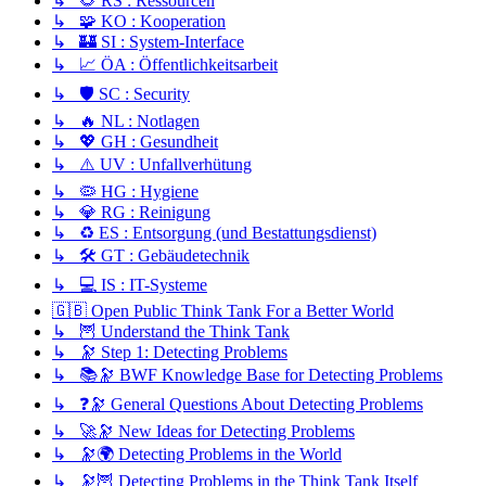
↳ 🌻 RS : Ressourcen
↳ 🧩 KO : Kooperation
↳ 🏰 SI : System-Interface
↳ 📈 ÖA : Öffentlichkeitsarbeit
↳ 🛡️ SC : Security
↳ 🔥 NL : Notlagen
↳ 💖 GH : Gesundheit
↳ ⚠️ UV : Unfallverhütung
↳ 🦠 HG : Hygiene
↳ 💎 RG : Reinigung
↳ ♻️ ES : Entsorgung (und Bestattungsdienst)
↳ 🛠️ GT : Gebäudetechnik
↳ 💻 IS : IT-Systeme
🇬🇧 Open Public Think Tank For a Better World
↳ 🦉 Understand the Think Tank
↳ 🔭 Step 1: Detecting Problems
↳ 📚🔭 BWF Knowledge Base for Detecting Problems
↳ ❓🔭 General Questions About Detecting Problems
↳ 🚀🔭 New Ideas for Detecting Problems
↳ 🔭🌍 Detecting Problems in the World
↳ 🔭🦉 Detecting Problems in the Think Tank Itself