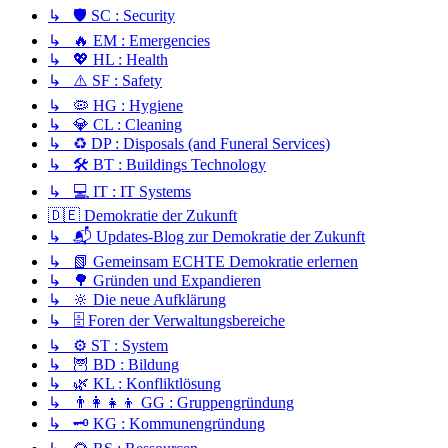
↳ 🛡️ SC : Security
↳ 🔥 EM : Emergencies
↳ 💖 HL : Health
↳ ⚠️ SF : Safety
↳ 🦠 HG : Hygiene
↳ 💎 CL : Cleaning
↳ ♻️ DP : Disposals (and Funeral Services)
↳ 🛠️ BT : Buildings Technology
↳ 💻 IT : IT Systems
🇩🇪 Demokratie der Zukunft
↳ 📬 Updates-Blog zur Demokratie der Zukunft
↳ 📗 Gemeinsam ECHTE Demokratie erlernen
↳ 🌳 Gründen und Expandieren
↳ 🔆 Die neue Aufklärung
↳ 🗄️ Foren der Verwaltungsbereiche
↳ ⚙️ ST : System
↳ 🦉 BD : Bildung
↳ 🌿 KL : Konfliktlösung
↳ 👨‍👩‍👧‍👦 GG : Gruppengründung
↳ 🗝️ KG : Kommunengründung