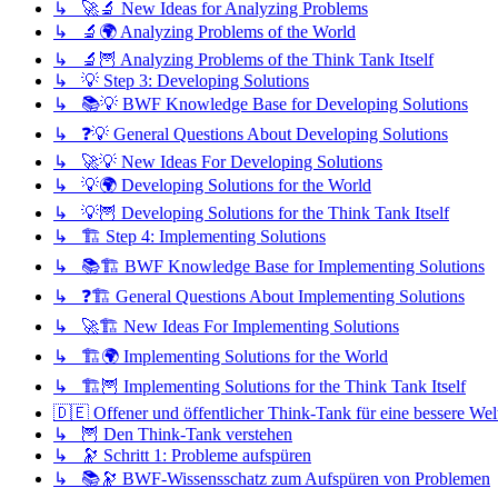
↳ 🚀🔬 New Ideas for Analyzing Problems
↳ 🔬🌍 Analyzing Problems of the World
↳ 🔬🦉 Analyzing Problems of the Think Tank Itself
↳ 💡 Step 3: Developing Solutions
↳ 📚💡 BWF Knowledge Base for Developing Solutions
↳ ❓💡 General Questions About Developing Solutions
↳ 🚀💡 New Ideas For Developing Solutions
↳ 💡🌍 Developing Solutions for the World
↳ 💡🦉 Developing Solutions for the Think Tank Itself
↳ 🏗️ Step 4: Implementing Solutions
↳ 📚🏗️ BWF Knowledge Base for Implementing Solutions
↳ ❓🏗️ General Questions About Implementing Solutions
↳ 🚀🏗️ New Ideas For Implementing Solutions
↳ 🏗️🌍 Implementing Solutions for the World
↳ 🏗️🦉 Implementing Solutions for the Think Tank Itself
🇩🇪 Offener und öffentlicher Think-Tank für eine bessere Wel
↳ 🦉 Den Think-Tank verstehen
↳ 🔭 Schritt 1: Probleme aufspüren
↳ 📚🔭 BWF-Wissensschatz zum Aufspüren von Problemen