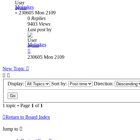
Molaskes
»
230605 Mon 2109
0
Replies
9403
Views
Last post
by
Molaskes
230605 Mon 2109
New Topic
Display:
Sort by:
Direction:
1 topic • Page
1
of
1
Return to Board Index
Jump to