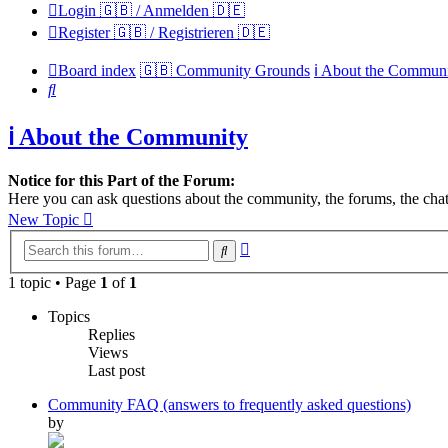
Login 🇬🇧 / Anmelden 🇩🇪
Register 🇬🇧 / Registrieren 🇩🇪
Board index
🇬🇧 Community Grounds
ℹ️ About the Commun
Search
ℹ️ About the Community
Notice for this Part of the Forum:
Here you can ask questions about the community, the forums, the chat
New Topic
Advanced
Search
search
1 topic • Page
1
of
1
Topics
Replies
Views
Last post
Community FAQ (answers to frequently asked questions)
by