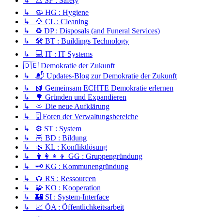
↳ ⚠️ SF : Safety
↳ 🦠 HG : Hygiene
↳ 💎 CL : Cleaning
↳ ♻️ DP : Disposals (and Funeral Services)
↳ 🛠️ BT : Buildings Technology
↳ 💻 IT : IT Systems
🇩🇪 Demokratie der Zukunft
↳ 📬 Updates-Blog zur Demokratie der Zukunft
↳ 📗 Gemeinsam ECHTE Demokratie erlernen
↳ 🌳 Gründen und Expandieren
↳ 🔆 Die neue Aufklärung
↳ 🗄️ Foren der Verwaltungsbereiche
↳ ⚙️ ST : System
↳ 🦉 BD : Bildung
↳ 🌿 KL : Konfliktlösung
↳ 👨‍👩‍👧‍👦 GG : Gruppengründung
↳ 🗝️ KG : Kommunengründung
↳ 🌻 RS : Ressourcen
↳ 🧩 KO : Kooperation
↳ 🏰 SI : System-Interface
↳ 📈 ÖA : Öffentlichkeitsarbeit