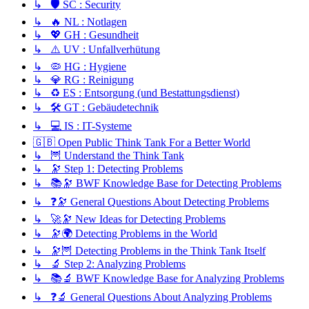
↳ 🛡️ SC : Security
↳ 🔥 NL : Notlagen
↳ 💖 GH : Gesundheit
↳ ⚠️ UV : Unfallverhütung
↳ 🦠 HG : Hygiene
↳ 💎 RG : Reinigung
↳ ♻️ ES : Entsorgung (und Bestattungsdienst)
↳ 🛠️ GT : Gebäudetechnik
↳ 💻 IS : IT-Systeme
🇬🇧 Open Public Think Tank For a Better World
↳ 🦉 Understand the Think Tank
↳ 🔭 Step 1: Detecting Problems
↳ 📚🔭 BWF Knowledge Base for Detecting Problems
↳ ❓🔭 General Questions About Detecting Problems
↳ 🚀🔭 New Ideas for Detecting Problems
↳ 🔭🌍 Detecting Problems in the World
↳ 🔭🦉 Detecting Problems in the Think Tank Itself
↳ 🔬 Step 2: Analyzing Problems
↳ 📚🔬 BWF Knowledge Base for Analyzing Problems
↳ ❓🔬 General Questions About Analyzing Problems