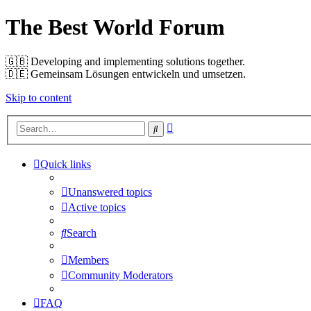
The Best World Forum
🇬🇧️ Developing and implementing solutions together.
🇩🇪️ Gemeinsam Lösungen entwickeln und umsetzen.
Skip to content
Advanced
Search
search
Quick links
Unanswered topics
Active topics
Search
Members
Community Moderators
FAQ