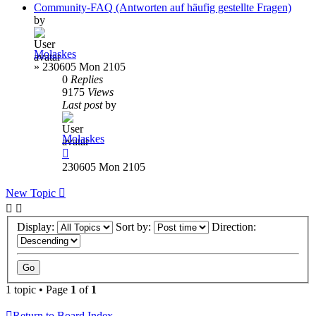
Community-FAQ (Antworten auf häufig gestellte Fragen)
by
Molaskes
»
230605 Mon 2105
0
Replies
9175
Views
Last post
by
Molaskes
230605 Mon 2105
New Topic
Display:
Sort by:
Direction:
1 topic • Page
1
of
1
Return to Board Index