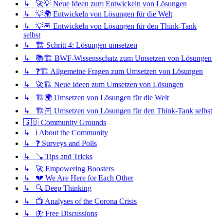
↳ 🚀💡 Neue Ideen zum Entwickeln von Lösungen
↳ 💡🌍 Entwickeln von Lösungen für die Welt
↳ 💡🦉 Entwickeln von Lösungen für den Think-Tank
selbst
↳ 🏗️ Schritt 4: Lösungen umsetzen
↳ 📚🏗️ BWF-Wissensschatz zum Umsetzen von Lösungen
↳ ❓🏗️ Allgemeine Fragen zum Umsetzen von Lösungen
↳ 🚀🏗️ Neue Ideen zum Umsetzen von Lösungen
↳ 🏗️🌍 Umsetzen von Lösungen für die Welt
↳ 🏗️🦉 Umsetzen von Lösungen für den Think-Tank selbst
🇬🇧 Community Grounds
↳ ℹ️ About the Community
↳ ❓ Surveys and Polls
↳ 🪠 Tips and Tricks
↳ 🚀 Empowering Boosters
↳ 💔 We Are Here for Each Other
↳ 🔍 Deep Thinking
↳ 📺 Analyses of the Corona Crisis
↳ 🦋 Free Discussions