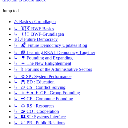
Jump to
⚠️ Basics / Grundlagen
↳ 🇬🇧 BWF Basics
↳ 🇩🇪 BWF-Grundlagen
🇬🇧 Future Democracy
↳ 📬 Future Democracy Updates Blog
↳ 📗 Learning REAL Democracy Together
↳ 🌳 Founding and Expanding
↳ 🔆 The New Enlightenment
↳ 🗄️ Forums of the Administrative Sectors
↳ ⚙️ SP : System Performance
↳ 🦉 ED : Education
↳ 🌿 CS : Conflict Solving
↳ 👨‍👩‍👧‍👦 GF : Group Founding
↳ 🗝️ CF : Commune Founding
↳ 🌻 RS : Resources
↳ 🧩 CO : Cooperation
↳ 🏰 SI : Systems Interface
↳ 📈 PR : Public Relations