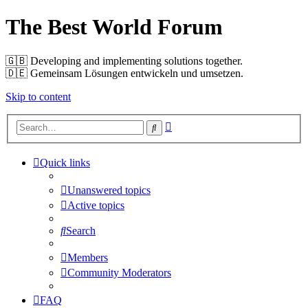
The Best World Forum
🇬🇧️ Developing and implementing solutions together.
🇩🇪️ Gemeinsam Lösungen entwickeln und umsetzen.
Skip to content
Advanced
Search
search
Quick links
Unanswered topics
Active topics
Search
Members
Community Moderators
FAQ