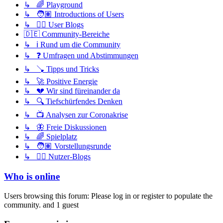
↳ 🌈 Playground
↳ 🧑🏽 Introductions of Users
↳ ✍🏽 User Blogs
🇩🇪 Community-Bereiche
↳ ℹ️ Rund um die Community
↳ ❓ Umfragen und Abstimmungen
↳ 🪠 Tipps und Tricks
↳ 🚀 Positive Energie
↳ 💔 Wir sind füreinander da
↳ 🔍 Tiefschürfendes Denken
↳ 📺 Analysen zur Coronakrise
↳ 🦋 Freie Diskussionen
↳ 🌈 Spielplatz
↳ 🧑🏽 Vorstellungsrunde
↳ ✍🏽 Nutzer-Blogs
Who is online
Users browsing this forum: Please log in or register to populate the
community. and 1 guest