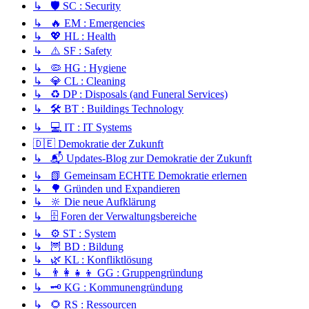
↳ 🛡️ SC : Security
↳ 🔥 EM : Emergencies
↳ 💖 HL : Health
↳ ⚠️ SF : Safety
↳ 🦠 HG : Hygiene
↳ 💎 CL : Cleaning
↳ ♻️ DP : Disposals (and Funeral Services)
↳ 🛠️ BT : Buildings Technology
↳ 💻 IT : IT Systems
🇩🇪 Demokratie der Zukunft
↳ 📬 Updates-Blog zur Demokratie der Zukunft
↳ 📗 Gemeinsam ECHTE Demokratie erlernen
↳ 🌳 Gründen und Expandieren
↳ 🔆 Die neue Aufklärung
↳ 🗄️ Foren der Verwaltungsbereiche
↳ ⚙️ ST : System
↳ 🦉 BD : Bildung
↳ 🌿 KL : Konfliktlösung
↳ 👨‍👩‍👧‍👦 GG : Gruppengründung
↳ 🗝️ KG : Kommunengründung
↳ 🌻 RS : Ressourcen