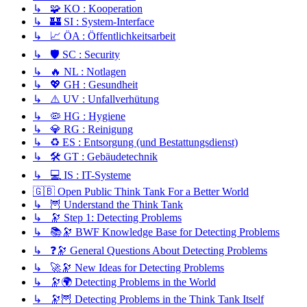
↳ 🧩 KO : Kooperation
↳ 🏰 SI : System-Interface
↳ 📈 ÖA : Öffentlichkeitsarbeit
↳ 🛡️ SC : Security
↳ 🔥 NL : Notlagen
↳ 💖 GH : Gesundheit
↳ ⚠️ UV : Unfallverhütung
↳ 🦠 HG : Hygiene
↳ 💎 RG : Reinigung
↳ ♻️ ES : Entsorgung (und Bestattungsdienst)
↳ 🛠️ GT : Gebäudetechnik
↳ 💻 IS : IT-Systeme
🇬🇧 Open Public Think Tank For a Better World
↳ 🦉 Understand the Think Tank
↳ 🔭 Step 1: Detecting Problems
↳ 📚🔭 BWF Knowledge Base for Detecting Problems
↳ ❓🔭 General Questions About Detecting Problems
↳ 🚀🔭 New Ideas for Detecting Problems
↳ 🔭🌍 Detecting Problems in the World
↳ 🔭🦉 Detecting Problems in the Think Tank Itself