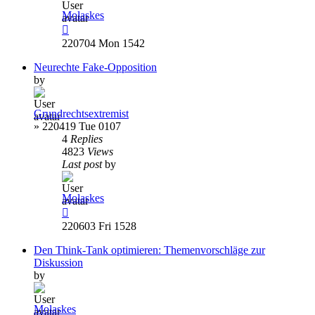
Molaskes
220704 Mon 1542
Neurechte Fake-Opposition
by
Grundrechtsextremist
»
220419 Tue 0107
4
Replies
4823
Views
Last post
by
Molaskes
220603 Fri 1528
Den Think-Tank optimieren: Themenvorschläge zur
Diskussion
by
Molaskes