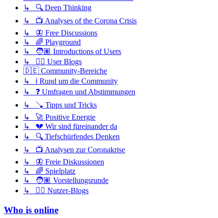
↳ 🔍 Deep Thinking
↳ 📺 Analyses of the Corona Crisis
↳ 🦋 Free Discussions
↳ 🌈 Playground
↳ 🧑🏽 Introductions of Users
↳ ✍🏽 User Blogs
🇩🇪 Community-Bereiche
↳ ℹ️ Rund um die Community
↳ ❓ Umfragen und Abstimmungen
↳ 🪠 Tipps und Tricks
↳ 🚀 Positive Energie
↳ 💔 Wir sind füreinander da
↳ 🔍 Tiefschürfendes Denken
↳ 📺 Analysen zur Coronakrise
↳ 🦋 Freie Diskussionen
↳ 🌈 Spielplatz
↳ 🧑🏽 Vorstellungsrunde
↳ ✍🏽 Nutzer-Blogs
Who is online