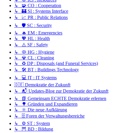
↳ 🧩 CO : Cooperation
↳ 🏰 SI : Systems Interface
↳ 📈 PR : Public Relations
↳ 🛡️ SC : Security
↳ 🔥 EM : Emergencies
↳ 💖 HL : Health
↳ ⚠️ SF : Safety
↳ 🦠 HG : Hygiene
↳ 💎 CL : Cleaning
↳ ♻️ DP : Disposals (and Funeral Services)
↳ 🛠️ BT : Buildings Technology
↳ 💻 IT : IT Systems
🇩🇪 Demokratie der Zukunft
↳ 📬 Updates-Blog zur Demokratie der Zukunft
↳ 📗 Gemeinsam ECHTE Demokratie erlernen
↳ 🌳 Gründen und Expandieren
↳ 🔆 Die neue Aufklärung
↳ 🗄️ Foren der Verwaltungsbereiche
↳ ⚙️ ST : System
↳ 🦉 BD : Bildung