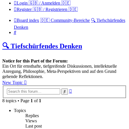
Login 🇬🇧 / Anmelden 🇩🇪
Register 🇬🇧 / Registrieren 🇩🇪
Board index
🇩🇪 Community-Bereiche
🔍 Tiefschürfendes
Denken
Search
🔍 Tiefschürfendes Denken
Notice for this Part of the Forum:
Ein Ort für ernsthafte, tiefgreifende Diskussionen, intellektuelle
Anregung, Philosophie, Meta-Perspektiven und auf den Grund
gehende Reflektionen.
New Topic
Advanced
Search
search
8 topics • Page
1
of
1
Topics
Replies
Views
Last post