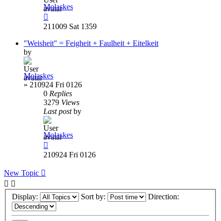
Molaskes
211009 Sat 1359
"Weisheit" = Feigheit + Faulheit + Eitelkeit
by
Molaskes
»
210924 Fri 0126
0
Replies
3279
Views
Last post
by
Molaskes
210924 Fri 0126
New Topic
Display:
Sort by:
Direction: