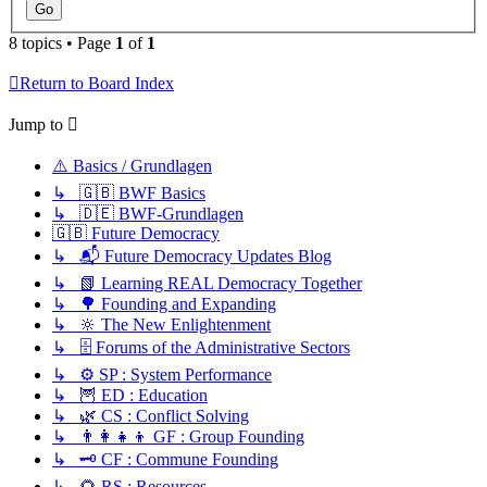
8 topics • Page
1
of
1
Return to Board Index
Jump to
⚠️ Basics / Grundlagen
↳ 🇬🇧 BWF Basics
↳ 🇩🇪 BWF-Grundlagen
🇬🇧 Future Democracy
↳ 📬 Future Democracy Updates Blog
↳ 📗 Learning REAL Democracy Together
↳ 🌳 Founding and Expanding
↳ 🔆 The New Enlightenment
↳ 🗄️ Forums of the Administrative Sectors
↳ ⚙️ SP : System Performance
↳ 🦉 ED : Education
↳ 🌿 CS : Conflict Solving
↳ 👨‍👩‍👧‍👦 GF : Group Founding
↳ 🗝️ CF : Commune Founding
↳ 🌻 RS : Resources