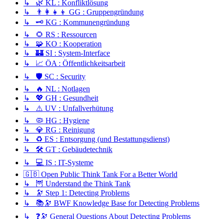
↳ 🌿 KL : Konfliktlösung
↳ 👨‍👩‍👧‍👦 GG : Gruppengründung
↳ 🗝️ KG : Kommunengründung
↳ 🌻 RS : Ressourcen
↳ 🧩 KO : Kooperation
↳ 🏰 SI : System-Interface
↳ 📈 ÖA : Öffentlichkeitsarbeit
↳ 🛡️ SC : Security
↳ 🔥 NL : Notlagen
↳ 💖 GH : Gesundheit
↳ ⚠️ UV : Unfallverhütung
↳ 🦠 HG : Hygiene
↳ 💎 RG : Reinigung
↳ ♻️ ES : Entsorgung (und Bestattungsdienst)
↳ 🛠️ GT : Gebäudetechnik
↳ 💻 IS : IT-Systeme
🇬🇧 Open Public Think Tank For a Better World
↳ 🦉 Understand the Think Tank
↳ 🔭 Step 1: Detecting Problems
↳ 📚🔭 BWF Knowledge Base for Detecting Problems
↳ ❓🔭 General Questions About Detecting Problems