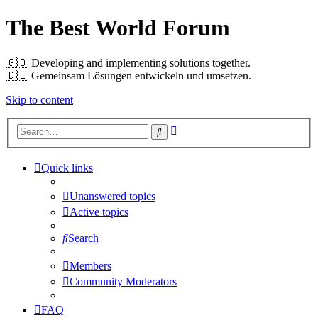
The Best World Forum
🇬🇧️ Developing and implementing solutions together.
🇩🇪️ Gemeinsam Lösungen entwickeln und umsetzen.
Skip to content
Advanced
Search
search
Quick links
Unanswered topics
Active topics
Search
Members
Community Moderators
FAQ