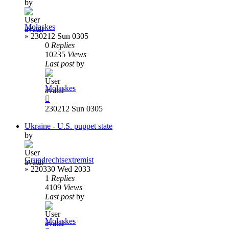
by
Molaskes
»
230212 Sun 0305
0
Replies
10235
Views
Last post
by
Molaskes
230212 Sun 0305
Ukraine - U.S. puppet state
by
Grundrechtsextremist
»
220330 Wed 2033
1
Replies
4109
Views
Last post
by
Molaskes