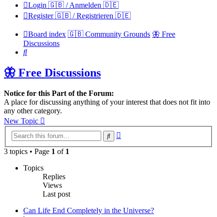
Login 🇬🇧 / Anmelden 🇩🇪
Register 🇬🇧 / Registrieren 🇩🇪
Board index
🇬🇧 Community Grounds
🦋 Free
Discussions
Search
🦋 Free Discussions
Notice for this Part of the Forum:
A place for discussing anything of your interest that does not fit into
any other category.
New Topic
Advanced
Search
search
3 topics • Page
1
of
1
Topics
Replies
Views
Last post
Can Life End Completely in the Universe?