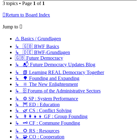
3 topics • Page
1
of
1
Return to Board Index
Jump to
⚠️ Basics / Grundlagen
↳ 🇬🇧 BWF Basics
↳ 🇩🇪 BWF-Grundlagen
🇬🇧 Future Democracy
↳ 📬 Future Democracy Updates Blog
↳ 📗 Learning REAL Democracy Together
↳ 🌳 Founding and Expanding
↳ 🔆 The New Enlightenment
↳ 🗄️ Forums of the Administrative Sectors
↳ ⚙️ SP : System Performance
↳ 🦉 ED : Education
↳ 🌿 CS : Conflict Solving
↳ 👨‍👩‍👧‍👦 GF : Group Founding
↳ 🗝️ CF : Commune Founding
↳ 🌻 RS : Resources
↳ 🧩 CO : Cooperation