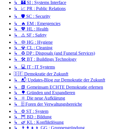
↳ 🏰 SI : Systems Interface
↳ 📈 PR : Public Relations
↳ 🛡️ SC : Security
↳ 🔥 EM : Emergencies
↳ 💖 HL : Health
↳ ⚠️ SF : Safety
↳ 🦠 HG : Hygiene
↳ 💎 CL : Cleaning
↳ ♻️ DP : Disposals (and Funeral Services)
↳ 🛠️ BT : Buildings Technology
↳ 💻 IT : IT Systems
🇩🇪 Demokratie der Zukunft
↳ 📬 Updates-Blog zur Demokratie der Zukunft
↳ 📗 Gemeinsam ECHTE Demokratie erlernen
↳ 🌳 Gründen und Expandieren
↳ 🔆 Die neue Aufklärung
↳ 🗄️ Foren der Verwaltungsbereiche
↳ ⚙️ ST : System
↳ 🦉 BD : Bildung
↳ 🌿 KL : Konfliktlösung
↳ 👨‍👩‍👧‍👦 GG : Gruppengründung