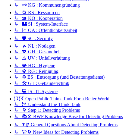
↳ 🗝️ KG : Kommunengründung
↳ 🌻 RS : Ressourcen
↳ 🧩 KO : Kooperation
↳ 🏰 SI : System-Interface
↳ 📈 ÖA : Öffentlichkeitsarbeit
↳ 🛡️ SC : Security
↳ 🔥 NL : Notlagen
↳ 💖 GH : Gesundheit
↳ ⚠️ UV : Unfallverhütung
↳ 🦠 HG : Hygiene
↳ 💎 RG : Reinigung
↳ ♻️ ES : Entsorgung (und Bestattungsdienst)
↳ 🛠️ GT : Gebäudetechnik
↳ 💻 IS : IT-Systeme
🇬🇧 Open Public Think Tank For a Better World
↳ 🦉 Understand the Think Tank
↳ 🔭 Step 1: Detecting Problems
↳ 📚🔭 BWF Knowledge Base for Detecting Problems
↳ ❓🔭 General Questions About Detecting Problems
↳ 🚀🔭 New Ideas for Detecting Problems