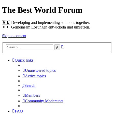
The Best World Forum
🇬🇧️ Developing and implementing solutions together.
🇩🇪️ Gemeinsam Lösungen entwickeln und umsetzen.
Skip to content
Advanced
Search
search
Quick links
Unanswered topics
Active topics
Search
Members
Community Moderators
FAQ