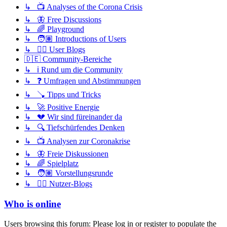
↳ 📺 Analyses of the Corona Crisis
↳ 🦋 Free Discussions
↳ 🌈 Playground
↳ 🧑🏽 Introductions of Users
↳ ✍🏽 User Blogs
🇩🇪 Community-Bereiche
↳ ℹ️ Rund um die Community
↳ ❓ Umfragen und Abstimmungen
↳ 🪠 Tipps und Tricks
↳ 🚀 Positive Energie
↳ 💔 Wir sind füreinander da
↳ 🔍 Tiefschürfendes Denken
↳ 📺 Analysen zur Coronakrise
↳ 🦋 Freie Diskussionen
↳ 🌈 Spielplatz
↳ 🧑🏽 Vorstellungsrunde
↳ ✍🏽 Nutzer-Blogs
Who is online
Users browsing this forum: Please log in or register to populate the