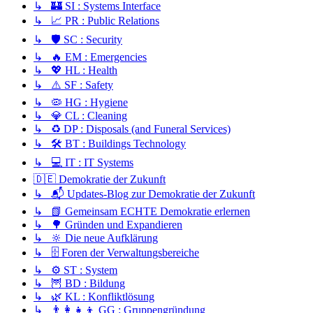
↳ 🏰 SI : Systems Interface
↳ 📈 PR : Public Relations
↳ 🛡️ SC : Security
↳ 🔥 EM : Emergencies
↳ 💖 HL : Health
↳ ⚠️ SF : Safety
↳ 🦠 HG : Hygiene
↳ 💎 CL : Cleaning
↳ ♻️ DP : Disposals (and Funeral Services)
↳ 🛠️ BT : Buildings Technology
↳ 💻 IT : IT Systems
🇩🇪 Demokratie der Zukunft
↳ 📬 Updates-Blog zur Demokratie der Zukunft
↳ 📗 Gemeinsam ECHTE Demokratie erlernen
↳ 🌳 Gründen und Expandieren
↳ 🔆 Die neue Aufklärung
↳ 🗄️ Foren der Verwaltungsbereiche
↳ ⚙️ ST : System
↳ 🦉 BD : Bildung
↳ 🌿 KL : Konfliktlösung
↳ 👨‍👩‍👧‍👦 GG : Gruppengründung