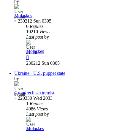
by
Molaskes
»
230212 Sun 0305
0
Replies
10210
Views
Last post
by
Molaskes
230212 Sun 0305
Ukraine - U.S. puppet state
by
Grundrechtsextremist
»
220330 Wed 2033
1
Replies
4086
Views
Last post
by
Molaskes