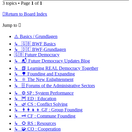
3 topics • Page
1
of
1
Return to Board Index
Jump to
⚠️ Basics / Grundlagen
↳ 🇬🇧 BWF Basics
↳ 🇩🇪 BWF-Grundlagen
🇬🇧 Future Democracy
↳ 📬 Future Democracy Updates Blog
↳ 📗 Learning REAL Democracy Together
↳ 🌳 Founding and Expanding
↳ 🔆 The New Enlightenment
↳ 🗄️ Forums of the Administrative Sectors
↳ ⚙️ SP : System Performance
↳ 🦉 ED : Education
↳ 🌿 CS : Conflict Solving
↳ 👨‍👩‍👧‍👦 GF : Group Founding
↳ 🗝️ CF : Commune Founding
↳ 🌻 RS : Resources
↳ 🧩 CO : Cooperation