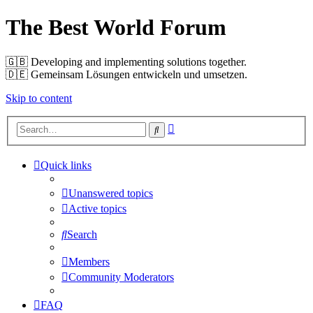
The Best World Forum
🇬🇧️ Developing and implementing solutions together.
🇩🇪️ Gemeinsam Lösungen entwickeln und umsetzen.
Skip to content
Advanced
Search
search
Quick links
Unanswered topics
Active topics
Search
Members
Community Moderators
FAQ