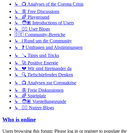
↳ 📺 Analyses of the Corona Crisis
↳ 🦋 Free Discussions
↳ 🌈 Playground
↳ 🧑🏽 Introductions of Users
↳ ✍🏽 User Blogs
🇩🇪 Community-Bereiche
↳ ℹ️ Rund um die Community
↳ ❓ Umfragen und Abstimmungen
↳ 🪠 Tipps und Tricks
↳ 🚀 Positive Energie
↳ 💔 Wir sind füreinander da
↳ 🔍 Tiefschürfendes Denken
↳ 📺 Analysen zur Coronakrise
↳ 🦋 Freie Diskussionen
↳ 🌈 Spielplatz
↳ 🧑🏽 Vorstellungsrunde
↳ ✍🏽 Nutzer-Blogs
Who is online
Users browsing this forum: Please log in or register to populate the