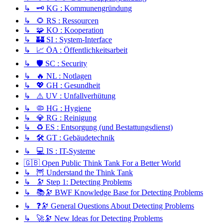
↳ 🗝️ KG : Kommunengründung
↳ 🌻 RS : Ressourcen
↳ 🧩 KO : Kooperation
↳ 🏰 SI : System-Interface
↳ 📈 ÖA : Öffentlichkeitsarbeit
↳ 🛡️ SC : Security
↳ 🔥 NL : Notlagen
↳ 💖 GH : Gesundheit
↳ ⚠️ UV : Unfallverhütung
↳ 🦠 HG : Hygiene
↳ 💎 RG : Reinigung
↳ ♻️ ES : Entsorgung (und Bestattungsdienst)
↳ 🛠️ GT : Gebäudetechnik
↳ 💻 IS : IT-Systeme
🇬🇧 Open Public Think Tank For a Better World
↳ 🦉 Understand the Think Tank
↳ 🔭 Step 1: Detecting Problems
↳ 📚🔭 BWF Knowledge Base for Detecting Problems
↳ ❓🔭 General Questions About Detecting Problems
↳ 🚀🔭 New Ideas for Detecting Problems