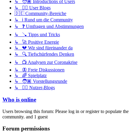
↳ 🧑🏽 Introductions of Users
↳ ✍🏽 User Blogs
🇩🇪 Community-Bereiche
↳ ℹ️ Rund um die Community
↳ ❓ Umfragen und Abstimmungen
↳ 🪠 Tipps und Tricks
↳ 🚀 Positive Energie
↳ 💔 Wir sind füreinander da
↳ 🔍 Tiefschürfendes Denken
↳ 📺 Analysen zur Coronakrise
↳ 🦋 Freie Diskussionen
↳ 🌈 Spielplatz
↳ 🧑🏽 Vorstellungsrunde
↳ ✍🏽 Nutzer-Blogs
Who is online
Users browsing this forum: Please log in or register to populate the
community. and 1 guest
Forum permissions