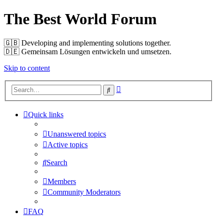
The Best World Forum
🇬🇧️ Developing and implementing solutions together.
🇩🇪️ Gemeinsam Lösungen entwickeln und umsetzen.
Skip to content
Advanced
Search
search
Quick links
Unanswered topics
Active topics
Search
Members
Community Moderators
FAQ