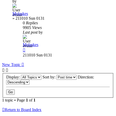
by
Molaskes
»
211010 Sun 0131
0
Replies
9905
Views
Last post
by
Molaskes
211010 Sun 0131
New Topic
Display:
Sort by:
Direction:
1 topic • Page
1
of
1
Return to Board Index