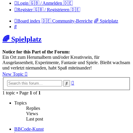
Login 🇬🇧 / Anmelden 🇩🇪
Register 🇬🇧 / Registrieren 🇩🇪
Board index
🇩🇪 Community-Bereiche
🌈 Spielplatz
Search
🌈 Spielplatz
Notice for this Part of the Forum:
Ein Ort zum Herumalbern und/oder Kreativsein, für
Ausgelassenheit, Experimente, Fantasie und Spiele. Bleibt wachsam
und verletzt niemanden, habt Spaß miteinander!
New Topic
Advanced
Search
search
1 topic • Page
1
of
1
Topics
Replies
Views
Last post
BBCode-Kunst