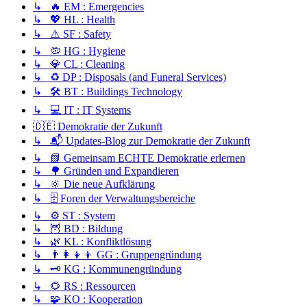
↳ 🔥 EM : Emergencies
↳ 💖 HL : Health
↳ ⚠️ SF : Safety
↳ 🦠 HG : Hygiene
↳ 💎 CL : Cleaning
↳ ♻️ DP : Disposals (and Funeral Services)
↳ 🛠️ BT : Buildings Technology
↳ 💻 IT : IT Systems
🇩🇪 Demokratie der Zukunft
↳ 📬 Updates-Blog zur Demokratie der Zukunft
↳ 📗 Gemeinsam ECHTE Demokratie erlernen
↳ 🌳 Gründen und Expandieren
↳ 🔆 Die neue Aufklärung
↳ 🗄️ Foren der Verwaltungsbereiche
↳ ⚙️ ST : System
↳ 🦉 BD : Bildung
↳ 🌿 KL : Konfliktlösung
↳ 👨‍👩‍👧‍👦 GG : Gruppengründung
↳ 🗝️ KG : Kommunengründung
↳ 🌻 RS : Ressourcen
↳ 🧩 KO : Kooperation