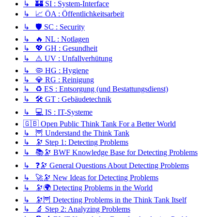
↳ 🏰 SI : System-Interface
↳ 📈 ÖA : Öffentlichkeitsarbeit
↳ 🛡️ SC : Security
↳ 🔥 NL : Notlagen
↳ 💖 GH : Gesundheit
↳ ⚠️ UV : Unfallverhütung
↳ 🦠 HG : Hygiene
↳ 💎 RG : Reinigung
↳ ♻️ ES : Entsorgung (und Bestattungsdienst)
↳ 🛠️ GT : Gebäudetechnik
↳ 💻 IS : IT-Systeme
🇬🇧 Open Public Think Tank For a Better World
↳ 🦉 Understand the Think Tank
↳ 🔭 Step 1: Detecting Problems
↳ 📚🔭 BWF Knowledge Base for Detecting Problems
↳ ❓🔭 General Questions About Detecting Problems
↳ 🚀🔭 New Ideas for Detecting Problems
↳ 🔭🌍 Detecting Problems in the World
↳ 🔭🦉 Detecting Problems in the Think Tank Itself
↳ 🔬 Step 2: Analyzing Problems