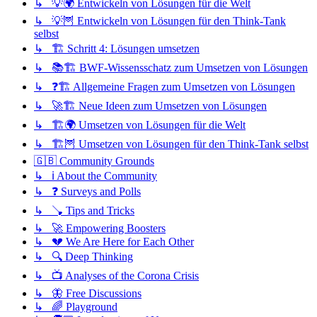
↳ 💡🌍 Entwickeln von Lösungen für die Welt
↳ 💡🦉 Entwickeln von Lösungen für den Think-Tank
selbst
↳ 🏗️ Schritt 4: Lösungen umsetzen
↳ 📚🏗️ BWF-Wissensschatz zum Umsetzen von Lösungen
↳ ❓🏗️ Allgemeine Fragen zum Umsetzen von Lösungen
↳ 🚀🏗️ Neue Ideen zum Umsetzen von Lösungen
↳ 🏗️🌍 Umsetzen von Lösungen für die Welt
↳ 🏗️🦉 Umsetzen von Lösungen für den Think-Tank selbst
🇬🇧 Community Grounds
↳ ℹ️ About the Community
↳ ❓ Surveys and Polls
↳ 🪠 Tips and Tricks
↳ 🚀 Empowering Boosters
↳ 💔 We Are Here for Each Other
↳ 🔍 Deep Thinking
↳ 📺 Analyses of the Corona Crisis
↳ 🦋 Free Discussions
↳ 🌈 Playground