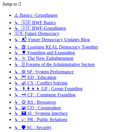
Jump to
⚠️ Basics / Grundlagen
↳ 🇬🇧 BWF Basics
↳ 🇩🇪 BWF-Grundlagen
🇬🇧 Future Democracy
↳ 📬 Future Democracy Updates Blog
↳ 📗 Learning REAL Democracy Together
↳ 🌳 Founding and Expanding
↳ 🔆 The New Enlightenment
↳ 🗄️ Forums of the Administrative Sectors
↳ ⚙️ SP : System Performance
↳ 🦉 ED : Education
↳ 🌿 CS : Conflict Solving
↳ 👨‍👩‍👧‍👦 GF : Group Founding
↳ 🗝️ CF : Commune Founding
↳ 🌻 RS : Resources
↳ 🧩 CO : Cooperation
↳ 🏰 SI : Systems Interface
↳ 📈 PR : Public Relations
↳ 🛡️ SC : Security