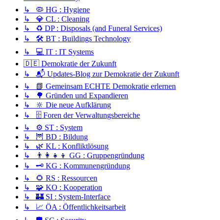
↳ 🦠 HG : Hygiene
↳ 💎 CL : Cleaning
↳ ♻️ DP : Disposals (and Funeral Services)
↳ 🛠️ BT : Buildings Technology
↳ 💻 IT : IT Systems
🇩🇪 Demokratie der Zukunft
↳ 📬 Updates-Blog zur Demokratie der Zukunft
↳ 📗 Gemeinsam ECHTE Demokratie erlernen
↳ 🌳 Gründen und Expandieren
↳ 🔆 Die neue Aufklärung
↳ 🗄️ Foren der Verwaltungsbereiche
↳ ⚙️ ST : System
↳ 🦉 BD : Bildung
↳ 🌿 KL : Konfliktlösung
↳ 👨‍👩‍👧‍👦 GG : Gruppengründung
↳ 🗝️ KG : Kommunengründung
↳ 🌻 RS : Ressourcen
↳ 🧩 KO : Kooperation
↳ 🏰 SI : System-Interface
↳ 📈 ÖA : Öffentlichkeitsarbeit