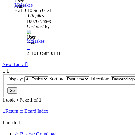
Molaskes
»
211010 Sun 0131
0
Replies
10076
Views
Last post
by
Molaskes
211010 Sun 0131
New Topic
Display:
Sort by:
Direction:
1 topic • Page
1
of
1
Return to Board Index
Jump to
⚠️ Basics / Grundlagen