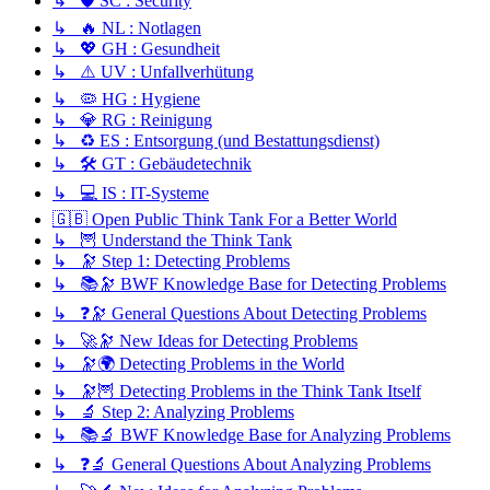
↳ 🛡️ SC : Security
↳ 🔥 NL : Notlagen
↳ 💖 GH : Gesundheit
↳ ⚠️ UV : Unfallverhütung
↳ 🦠 HG : Hygiene
↳ 💎 RG : Reinigung
↳ ♻️ ES : Entsorgung (und Bestattungsdienst)
↳ 🛠️ GT : Gebäudetechnik
↳ 💻 IS : IT-Systeme
🇬🇧 Open Public Think Tank For a Better World
↳ 🦉 Understand the Think Tank
↳ 🔭 Step 1: Detecting Problems
↳ 📚🔭 BWF Knowledge Base for Detecting Problems
↳ ❓🔭 General Questions About Detecting Problems
↳ 🚀🔭 New Ideas for Detecting Problems
↳ 🔭🌍 Detecting Problems in the World
↳ 🔭🦉 Detecting Problems in the Think Tank Itself
↳ 🔬 Step 2: Analyzing Problems
↳ 📚🔬 BWF Knowledge Base for Analyzing Problems
↳ ❓🔬 General Questions About Analyzing Problems