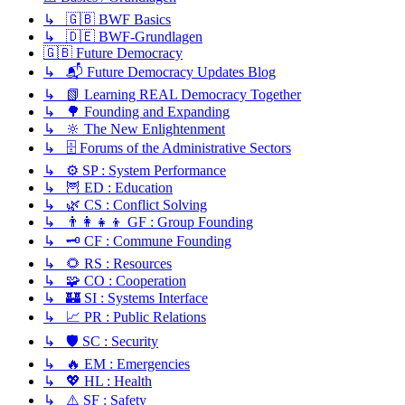
↳ 🇬🇧 BWF Basics
↳ 🇩🇪 BWF-Grundlagen
🇬🇧 Future Democracy
↳ 📬 Future Democracy Updates Blog
↳ 📗 Learning REAL Democracy Together
↳ 🌳 Founding and Expanding
↳ 🔆 The New Enlightenment
↳ 🗄️ Forums of the Administrative Sectors
↳ ⚙️ SP : System Performance
↳ 🦉 ED : Education
↳ 🌿 CS : Conflict Solving
↳ 👨‍👩‍👧‍👦 GF : Group Founding
↳ 🗝️ CF : Commune Founding
↳ 🌻 RS : Resources
↳ 🧩 CO : Cooperation
↳ 🏰 SI : Systems Interface
↳ 📈 PR : Public Relations
↳ 🛡️ SC : Security
↳ 🔥 EM : Emergencies
↳ 💖 HL : Health
↳ ⚠️ SF : Safety