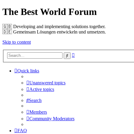
The Best World Forum
🇬🇧️ Developing and implementing solutions together.
🇩🇪️ Gemeinsam Lösungen entwickeln und umsetzen.
Skip to content
Advanced
Search
search
Quick links
Unanswered topics
Active topics
Search
Members
Community Moderators
FAQ