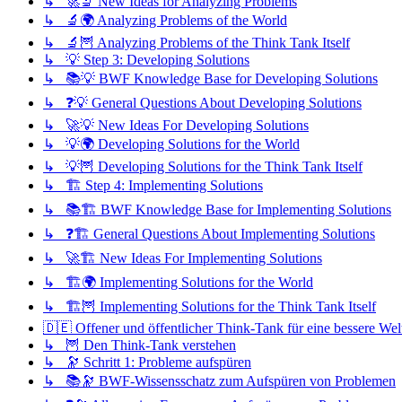
↳ 🚀🔬 New Ideas for Analyzing Problems
↳ 🔬🌍 Analyzing Problems of the World
↳ 🔬🦉 Analyzing Problems of the Think Tank Itself
↳ 💡 Step 3: Developing Solutions
↳ 📚💡 BWF Knowledge Base for Developing Solutions
↳ ❓💡 General Questions About Developing Solutions
↳ 🚀💡 New Ideas For Developing Solutions
↳ 💡🌍 Developing Solutions for the World
↳ 💡🦉 Developing Solutions for the Think Tank Itself
↳ 🏗️ Step 4: Implementing Solutions
↳ 📚🏗️ BWF Knowledge Base for Implementing Solutions
↳ ❓🏗️ General Questions About Implementing Solutions
↳ 🚀🏗️ New Ideas For Implementing Solutions
↳ 🏗️🌍 Implementing Solutions for the World
↳ 🏗️🦉 Implementing Solutions for the Think Tank Itself
🇩🇪 Offener und öffentlicher Think-Tank für eine bessere Wel
↳ 🦉 Den Think-Tank verstehen
↳ 🔭 Schritt 1: Probleme aufspüren
↳ 📚🔭 BWF-Wissensschatz zum Aufspüren von Problemen