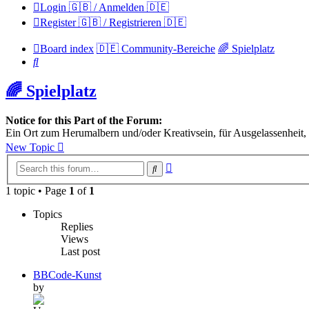
Login 🇬🇧 / Anmelden 🇩🇪
Register 🇬🇧 / Registrieren 🇩🇪
Board index
🇩🇪 Community-Bereiche
🌈 Spielplatz
Search
🌈 Spielplatz
Notice for this Part of the Forum:
Ein Ort zum Herumalbern und/oder Kreativsein, für Ausgelassenheit,
New Topic
Advanced
Search
search
1 topic • Page
1
of
1
Topics
Replies
Views
Last post
BBCode-Kunst
by