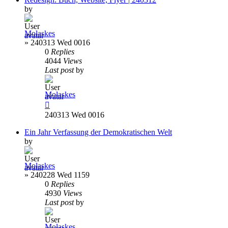
by
Molaskes
»
240313 Wed 0016
0
Replies
4044
Views
Last post
by
Molaskes
240313 Wed 0016
Ein Jahr Verfassung der Demokratischen Welt
by
Molaskes
»
240228 Wed 1159
0
Replies
4930
Views
Last post
by
Molaskes