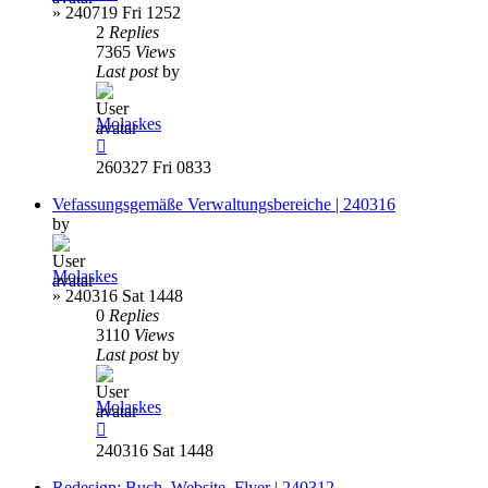
»
240719 Fri 1252
2
Replies
7365
Views
Last post
by
Molaskes
260327 Fri 0833
Vefassungsgemäße Verwaltungsbereiche | 240316
by
Molaskes
»
240316 Sat 1448
0
Replies
3110
Views
Last post
by
Molaskes
240316 Sat 1448
Redesign: Buch, Website, Flyer | 240312