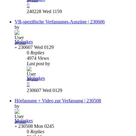
240228 Wed 1159
VB-spezifische Verfassungs-Auszüge | 230606
by
Molaskes
»
230607 Wed 0129
0
Replies
4974
Views
Last post
by
Molaskes
230607 Wed 0129
Hörfassung + Video zur Verfassung | 230508
by
Molaskes
»
230508 Mon 0245
0
Replies