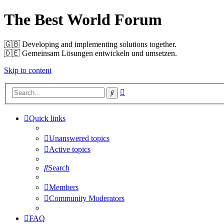
The Best World Forum
🇬🇧️ Developing and implementing solutions together.
🇩🇪️ Gemeinsam Lösungen entwickeln und umsetzen.
Skip to content
Advanced
Search
search
Quick links
Unanswered topics
Active topics
Search
Members
Community Moderators
FAQ