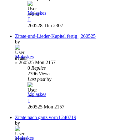
Molaskes
260528 Thu 2307
Zitate-und-Lieder-Kapitel fertig | 260525
by
Molaskes
»
260525 Mon 2157
0
Replies
2396
Views
Last post
by
Molaskes
260525 Mon 2157
Zitate nach ganz vorn | 240719
by
Molaskes