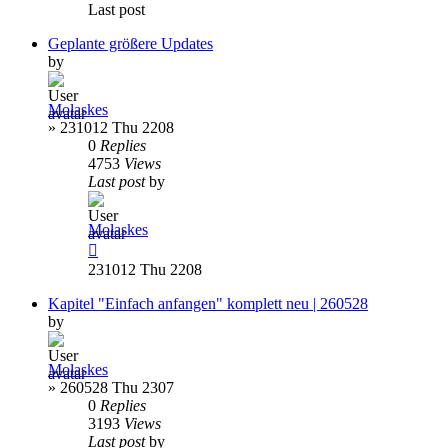
Last post
Geplante größere Updates
by
Molaskes
»
231012 Thu 2208
0
Replies
4753
Views
Last post
by
Molaskes
231012 Thu 2208
Kapitel "Einfach anfangen" komplett neu | 260528
by
Molaskes
»
260528 Thu 2307
0
Replies
3193
Views
Last post
by