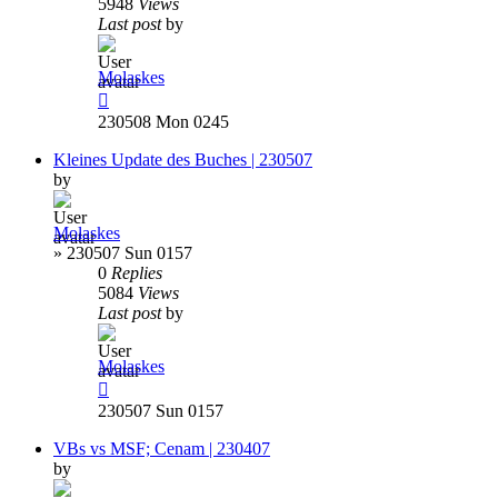
5948
Views
Last post
by
Molaskes
230508 Mon 0245
Kleines Update des Buches | 230507
by
Molaskes
»
230507 Sun 0157
0
Replies
5084
Views
Last post
by
Molaskes
230507 Sun 0157
VBs vs MSF; Cenam | 230407
by