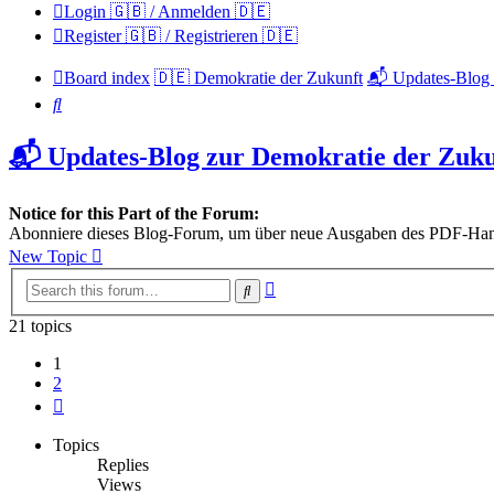
Login 🇬🇧 / Anmelden 🇩🇪
Register 🇬🇧 / Registrieren 🇩🇪
Board index
🇩🇪 Demokratie der Zukunft
📬 Updates-Blog 
Search
📬 Updates-Blog zur Demokratie der Zuku
Notice for this Part of the Forum:
Abonniere dieses Blog-Forum, um über neue Ausgaben des PDF-Handb
New Topic
Advanced
Search
search
21 topics
1
2
Next
Topics
Replies
Views