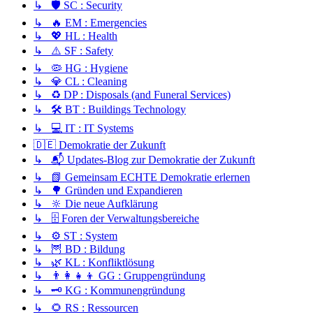
↳ 🛡️ SC : Security
↳ 🔥 EM : Emergencies
↳ 💖 HL : Health
↳ ⚠️ SF : Safety
↳ 🦠 HG : Hygiene
↳ 💎 CL : Cleaning
↳ ♻️ DP : Disposals (and Funeral Services)
↳ 🛠️ BT : Buildings Technology
↳ 💻 IT : IT Systems
🇩🇪 Demokratie der Zukunft
↳ 📬 Updates-Blog zur Demokratie der Zukunft
↳ 📗 Gemeinsam ECHTE Demokratie erlernen
↳ 🌳 Gründen und Expandieren
↳ 🔆 Die neue Aufklärung
↳ 🗄️ Foren der Verwaltungsbereiche
↳ ⚙️ ST : System
↳ 🦉 BD : Bildung
↳ 🌿 KL : Konfliktlösung
↳ 👨‍👩‍👧‍👦 GG : Gruppengründung
↳ 🗝️ KG : Kommunengründung
↳ 🌻 RS : Ressourcen