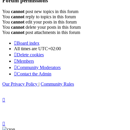
Forum permissions
You
cannot
post new topics in this forum
You
cannot
reply to topics in this forum
You
cannot
edit your posts in this forum
You
cannot
delete your posts in this forum
You
cannot
post attachments in this forum
Board index
All times are
UTC+02:00
Delete cookies
Members
Community Moderators
Contact the Admin
Our Privacy Policy
|
Community Rules