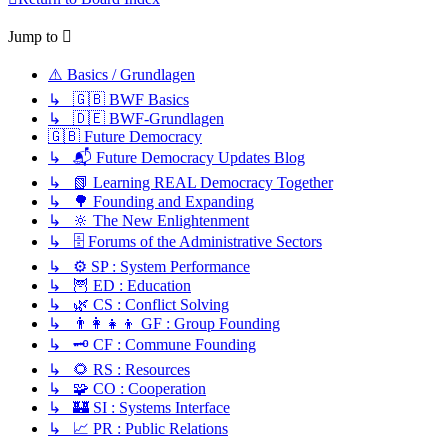
Jump to
⚠️ Basics / Grundlagen
↳ 🇬🇧 BWF Basics
↳ 🇩🇪 BWF-Grundlagen
🇬🇧 Future Democracy
↳ 📬 Future Democracy Updates Blog
↳ 📗 Learning REAL Democracy Together
↳ 🌳 Founding and Expanding
↳ 🔆 The New Enlightenment
↳ 🗄️ Forums of the Administrative Sectors
↳ ⚙️ SP : System Performance
↳ 🦉 ED : Education
↳ 🌿 CS : Conflict Solving
↳ 👨‍👩‍👧‍👦 GF : Group Founding
↳ 🗝️ CF : Commune Founding
↳ 🌻 RS : Resources
↳ 🧩 CO : Cooperation
↳ 🏰 SI : Systems Interface
↳ 📈 PR : Public Relations