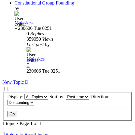
Constitutional Group Founding
by
Molaskes
»
230606 Tue 0251
0
Replies
359050
Views
Last post
by
Molaskes
230606 Tue 0251
New Topic
Display:
Sort by:
Direction:
1 topic • Page
1
of
1
Return to Board Index