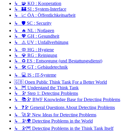
↳ 🧩 KO : Kooperation
↳ 🏰 SI : System-Interface
↳ 📈 ÖA : Öffentlichkeitsarbeit
↳ 🛡️ SC : Security
↳ 🔥 NL : Notlagen
↳ 💖 GH : Gesundheit
↳ ⚠️ UV : Unfallverhütung
↳ 🦠 HG : Hygiene
↳ 💎 RG : Reinigung
↳ ♻️ ES : Entsorgung (und Bestattungsdienst)
↳ 🛠️ GT : Gebäudetechnik
↳ 💻 IS : IT-Systeme
🇬🇧 Open Public Think Tank For a Better World
↳ 🦉 Understand the Think Tank
↳ 🔭 Step 1: Detecting Problems
↳ 📚🔭 BWF Knowledge Base for Detecting Problems
↳ ❓🔭 General Questions About Detecting Problems
↳ 🚀🔭 New Ideas for Detecting Problems
↳ 🔭🌍 Detecting Problems in the World
↳ 🔭🦉 Detecting Problems in the Think Tank Itself