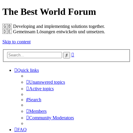
The Best World Forum
🇬🇧️ Developing and implementing solutions together.
🇩🇪️ Gemeinsam Lösungen entwickeln und umsetzen.
Skip to content
Advanced
Search
search
Quick links
Unanswered topics
Active topics
Search
Members
Community Moderators
FAQ