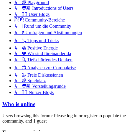
↳ 🌈 Playground
↳ 🧑🏽 Introductions of Users
↳ ✍🏽 User Blogs
🇩🇪 Community-Bereiche
↳ ℹ️ Rund um die Community
↳ ❓ Umfragen und Abstimmungen
↳ 🪠 Tipps und Tricks
↳ 🚀 Positive Energie
↳ 💔 Wir sind füreinander da
↳ 🔍 Tiefschürfendes Denken
↳ 📺 Analysen zur Coronakrise
↳ 🦋 Freie Diskussionen
↳ 🌈 Spielplatz
↳ 🧑🏽 Vorstellungsrunde
↳ ✍🏽 Nutzer-Blogs
Who is online
Users browsing this forum: Please log in or register to populate the
community. and 1 guest