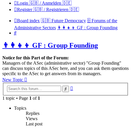
Login 🇬🇧 / Anmelden 🇩🇪
Register 🇬🇧 / Registrieren 🇩🇪
Board index
🇬🇧 Future Democracy
🗄️ Forums of the
Administrative Sectors
👨‍👩‍👧‍👦 GF : Group Founding
Search
👨‍👩‍👧‍👦 GF : Group Founding
Notice for this Part of the Forum:
Managers of the ASec (administrative sector) "Group Founding"
can discuss topics of this ASec here, and you can ask them questions
specific to the ASec to get answers from its managers.
New Topic
Advanced
Search
search
1 topic • Page
1
of
1
Topics
Replies
Views
Last post