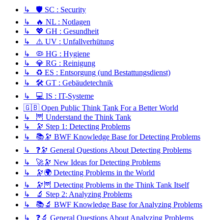
↳ 🛡️ SC : Security
↳ 🔥 NL : Notlagen
↳ 💖 GH : Gesundheit
↳ ⚠️ UV : Unfallverhütung
↳ 🦠 HG : Hygiene
↳ 💎 RG : Reinigung
↳ ♻️ ES : Entsorgung (und Bestattungsdienst)
↳ 🛠️ GT : Gebäudetechnik
↳ 💻 IS : IT-Systeme
🇬🇧 Open Public Think Tank For a Better World
↳ 🦉 Understand the Think Tank
↳ 🔭 Step 1: Detecting Problems
↳ 📚🔭 BWF Knowledge Base for Detecting Problems
↳ ❓🔭 General Questions About Detecting Problems
↳ 🚀🔭 New Ideas for Detecting Problems
↳ 🔭🌍 Detecting Problems in the World
↳ 🔭🦉 Detecting Problems in the Think Tank Itself
↳ 🔬 Step 2: Analyzing Problems
↳ 📚🔬 BWF Knowledge Base for Analyzing Problems
↳ ❓🔬 General Questions About Analyzing Problems