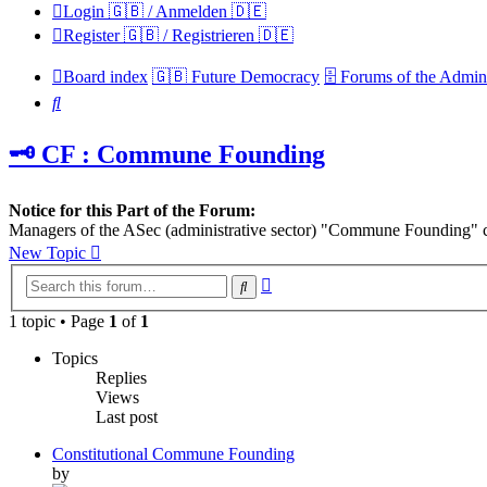
Login 🇬🇧 / Anmelden 🇩🇪
Register 🇬🇧 / Registrieren 🇩🇪
Board index
🇬🇧 Future Democracy
🗄️ Forums of the Admini
Search
🗝️ CF : Commune Founding
Notice for this Part of the Forum:
Managers of the ASec (administrative sector) "Commune Founding" can
New Topic
Advanced
Search
search
1 topic • Page
1
of
1
Topics
Replies
Views
Last post
Constitutional Commune Founding
by