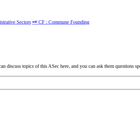
strative Sectors
🗝️ CF : Commune Founding
 discuss topics of this ASec here, and you can ask them questions spec