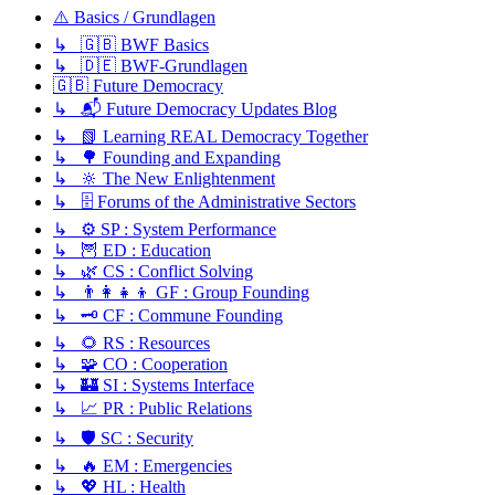
⚠️ Basics / Grundlagen
↳ 🇬🇧 BWF Basics
↳ 🇩🇪 BWF-Grundlagen
🇬🇧 Future Democracy
↳ 📬 Future Democracy Updates Blog
↳ 📗 Learning REAL Democracy Together
↳ 🌳 Founding and Expanding
↳ 🔆 The New Enlightenment
↳ 🗄️ Forums of the Administrative Sectors
↳ ⚙️ SP : System Performance
↳ 🦉 ED : Education
↳ 🌿 CS : Conflict Solving
↳ 👨‍👩‍👧‍👦 GF : Group Founding
↳ 🗝️ CF : Commune Founding
↳ 🌻 RS : Resources
↳ 🧩 CO : Cooperation
↳ 🏰 SI : Systems Interface
↳ 📈 PR : Public Relations
↳ 🛡️ SC : Security
↳ 🔥 EM : Emergencies
↳ 💖 HL : Health