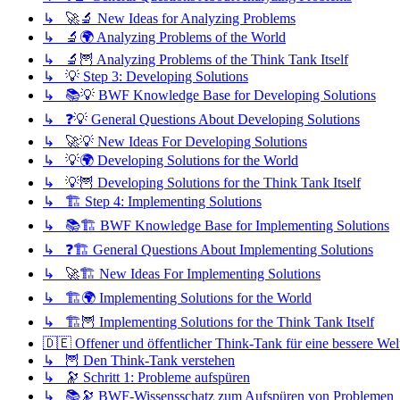
↳ 🚀🔬 New Ideas for Analyzing Problems
↳ 🔬🌍 Analyzing Problems of the World
↳ 🔬🦉 Analyzing Problems of the Think Tank Itself
↳ 💡 Step 3: Developing Solutions
↳ 📚💡 BWF Knowledge Base for Developing Solutions
↳ ❓💡 General Questions About Developing Solutions
↳ 🚀💡 New Ideas For Developing Solutions
↳ 💡🌍 Developing Solutions for the World
↳ 💡🦉 Developing Solutions for the Think Tank Itself
↳ 🏗️ Step 4: Implementing Solutions
↳ 📚🏗️ BWF Knowledge Base for Implementing Solutions
↳ ❓🏗️ General Questions About Implementing Solutions
↳ 🚀🏗️ New Ideas For Implementing Solutions
↳ 🏗️🌍 Implementing Solutions for the World
↳ 🏗️🦉 Implementing Solutions for the Think Tank Itself
🇩🇪 Offener und öffentlicher Think-Tank für eine bessere Wel
↳ 🦉 Den Think-Tank verstehen
↳ 🔭 Schritt 1: Probleme aufspüren
↳ 📚🔭 BWF-Wissensschatz zum Aufspüren von Problemen