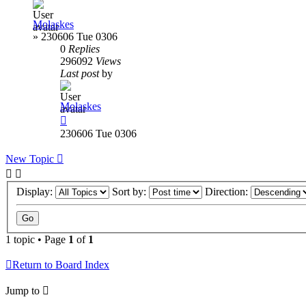
Molaskes
»
230606 Tue 0306
0
Replies
296092
Views
Last post
by
Molaskes
230606 Tue 0306
New Topic
Display:
Sort by:
Direction:
1 topic • Page
1
of
1
Return to Board Index
Jump to