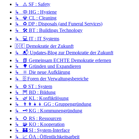
↳ ⚠️ SF : Safety
↳ 🦠 HG : Hygiene
↳ 💎 CL : Cleaning
↳ ♻️ DP : Disposals (and Funeral Services)
↳ 🛠️ BT : Buildings Technology
↳ 💻 IT : IT Systems
🇩🇪 Demokratie der Zukunft
↳ 📬 Updates-Blog zur Demokratie der Zukunft
↳ 📗 Gemeinsam ECHTE Demokratie erlernen
↳ 🌳 Gründen und Expandieren
↳ 🔆 Die neue Aufklärung
↳ 🗄️ Foren der Verwaltungsbereiche
↳ ⚙️ ST : System
↳ 🦉 BD : Bildung
↳ 🌿 KL : Konfliktlösung
↳ 👨‍👩‍👧‍👦 GG : Gruppengründung
↳ 🗝️ KG : Kommunengründung
↳ 🌻 RS : Ressourcen
↳ 🧩 KO : Kooperation
↳ 🏰 SI : System-Interface
↳ 📈 ÖA : Öffentlichkeitsarbeit