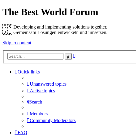
The Best World Forum
🇬🇧️ Developing and implementing solutions together.
🇩🇪️ Gemeinsam Lösungen entwickeln und umsetzen.
Skip to content
Advanced
Search
search
Quick links
Unanswered topics
Active topics
Search
Members
Community Moderators
FAQ