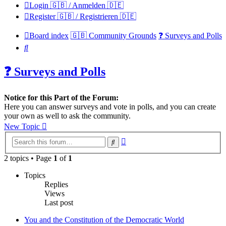
Login 🇬🇧 / Anmelden 🇩🇪
Register 🇬🇧 / Registrieren 🇩🇪
Board index
🇬🇧 Community Grounds
❓ Surveys and Polls
Search
❓ Surveys and Polls
Notice for this Part of the Forum:
Here you can answer surveys and vote in polls, and you can create
your own as well to ask the community.
New Topic
Advanced
Search
search
2 topics • Page
1
of
1
Topics
Replies
Views
Last post
You and the Constitution of the Democratic World