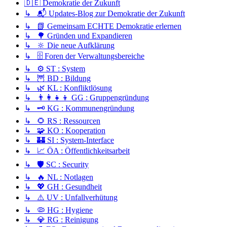
🇩🇪 Demokratie der Zukunft
↳ 📬 Updates-Blog zur Demokratie der Zukunft
↳ 📗 Gemeinsam ECHTE Demokratie erlernen
↳ 🌳 Gründen und Expandieren
↳ 🔆 Die neue Aufklärung
↳ 🗄️ Foren der Verwaltungsbereiche
↳ ⚙️ ST : System
↳ 🦉 BD : Bildung
↳ 🌿 KL : Konfliktlösung
↳ 👨‍👩‍👧‍👦 GG : Gruppengründung
↳ 🗝️ KG : Kommunengründung
↳ 🌻 RS : Ressourcen
↳ 🧩 KO : Kooperation
↳ 🏰 SI : System-Interface
↳ 📈 ÖA : Öffentlichkeitsarbeit
↳ 🛡️ SC : Security
↳ 🔥 NL : Notlagen
↳ 💖 GH : Gesundheit
↳ ⚠️ UV : Unfallverhütung
↳ 🦠 HG : Hygiene
↳ 💎 RG : Reinigung