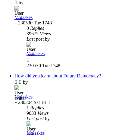
by
Molaskes
»
230530 Tue 1748
0
Replies
39675
Views
Last post
by
Molaskes
230530 Tue 1748
How did you learn about Future Democracy?
by
Molaskes
»
230204 Sat 1311
1
Replies
9083
Views
Last post
by
Molaskes