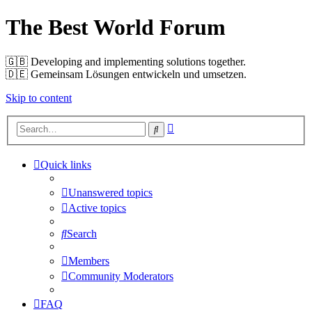
The Best World Forum
🇬🇧️ Developing and implementing solutions together.
🇩🇪️ Gemeinsam Lösungen entwickeln und umsetzen.
Skip to content
Advanced
Search
search
Quick links
Unanswered topics
Active topics
Search
Members
Community Moderators
FAQ