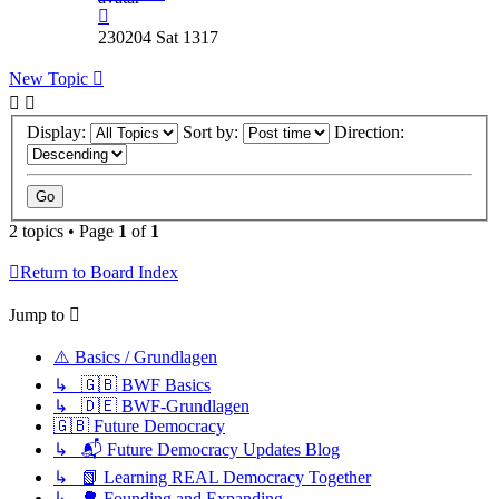
230204 Sat 1317
New Topic
Display:
Sort by:
Direction:
2 topics • Page
1
of
1
Return to Board Index
Jump to
⚠️ Basics / Grundlagen
↳ 🇬🇧 BWF Basics
↳ 🇩🇪 BWF-Grundlagen
🇬🇧 Future Democracy
↳ 📬 Future Democracy Updates Blog
↳ 📗 Learning REAL Democracy Together
↳ 🌳 Founding and Expanding