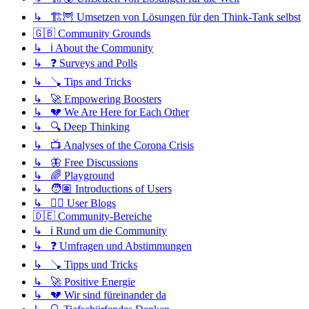
↳ 🏗️🦉 Umsetzen von Lösungen für den Think-Tank selbst
🇬🇧 Community Grounds
↳ ℹ️ About the Community
↳ ❓ Surveys and Polls
↳ 🪠 Tips and Tricks
↳ 🚀 Empowering Boosters
↳ 💔 We Are Here for Each Other
↳ 🔍 Deep Thinking
↳ 📺 Analyses of the Corona Crisis
↳ 🦋 Free Discussions
↳ 🌈 Playground
↳ 🧑🏽 Introductions of Users
↳ ✍🏽 User Blogs
🇩🇪 Community-Bereiche
↳ ℹ️ Rund um die Community
↳ ❓ Umfragen und Abstimmungen
↳ 🪠 Tipps und Tricks
↳ 🚀 Positive Energie
↳ 💔 Wir sind füreinander da