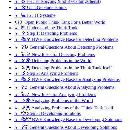
↳ ♻️ ES : Entsorgung (und Bestattungsdienst)
↳ 🛠️ GT : Gebäudetechnik
↳ 💻 IS : IT-Systeme
🇬🇧 Open Public Think Tank For a Better World
↳ 🦉 Understand the Think Tank
↳ 🔭 Step 1: Detecting Problems
↳ 📚🔭 BWF Knowledge Base for Detecting Problems
↳ ❓🔭 General Questions About Detecting Problems
↳ 🚀🔭 New Ideas for Detecting Problems
↳ 🔭🌍 Detecting Problems in the World
↳ 🔭🦉 Detecting Problems in the Think Tank Itself
↳ 🔬 Step 2: Analyzing Problems
↳ 📚🔬 BWF Knowledge Base for Analyzing Problems
↳ ❓🔬 General Questions About Analyzing Problems
↳ 🚀🔬 New Ideas for Analyzing Problems
↳ 🔬🌍 Analyzing Problems of the World
↳ 🔬🦉 Analyzing Problems of the Think Tank Itself
↳ 💡 Step 3: Developing Solutions
↳ 📚💡 BWF Knowledge Base for Developing Solutions
↳ ❓💡 General Questions About Developing Solutions