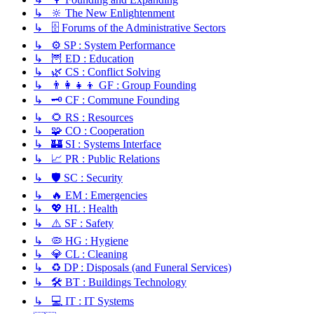
↳ 🔆 The New Enlightenment
↳ 🗄️ Forums of the Administrative Sectors
↳ ⚙️ SP : System Performance
↳ 🦉 ED : Education
↳ 🌿 CS : Conflict Solving
↳ 👨‍👩‍👧‍👦 GF : Group Founding
↳ 🗝️ CF : Commune Founding
↳ 🌻 RS : Resources
↳ 🧩 CO : Cooperation
↳ 🏰 SI : Systems Interface
↳ 📈 PR : Public Relations
↳ 🛡️ SC : Security
↳ 🔥 EM : Emergencies
↳ 💖 HL : Health
↳ ⚠️ SF : Safety
↳ 🦠 HG : Hygiene
↳ 💎 CL : Cleaning
↳ ♻️ DP : Disposals (and Funeral Services)
↳ 🛠️ BT : Buildings Technology
↳ 💻 IT : IT Systems