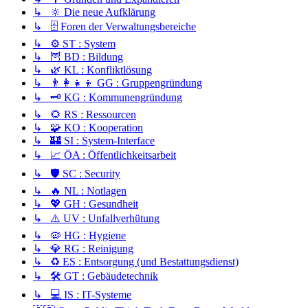
↳ 🔆 Die neue Aufklärung
↳ 🗄️ Foren der Verwaltungsbereiche
↳ ⚙️ ST : System
↳ 🦉 BD : Bildung
↳ 🌿 KL : Konfliktlösung
↳ 👨‍👩‍👧‍👦 GG : Gruppengründung
↳ 🗝️ KG : Kommunengründung
↳ 🌻 RS : Ressourcen
↳ 🧩 KO : Kooperation
↳ 🏰 SI : System-Interface
↳ 📈 ÖA : Öffentlichkeitsarbeit
↳ 🛡️ SC : Security
↳ 🔥 NL : Notlagen
↳ 💖 GH : Gesundheit
↳ ⚠️ UV : Unfallverhütung
↳ 🦠 HG : Hygiene
↳ 💎 RG : Reinigung
↳ ♻️ ES : Entsorgung (und Bestattungsdienst)
↳ 🛠️ GT : Gebäudetechnik
↳ 💻 IS : IT-Systeme