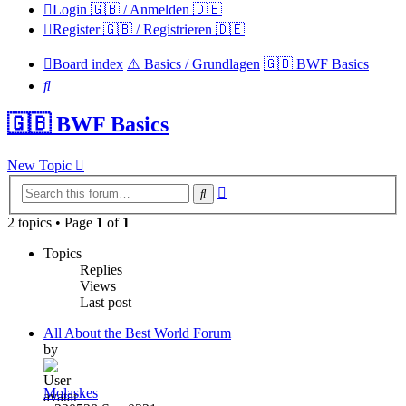
Login 🇬🇧 / Anmelden 🇩🇪
Register 🇬🇧 / Registrieren 🇩🇪
Board index
⚠️ Basics / Grundlagen
🇬🇧 BWF Basics
Search
🇬🇧 BWF Basics
New Topic
Advanced
Search
search
2 topics • Page
1
of
1
Topics
Replies
Views
Last post
All About the Best World Forum
by
Molaskes