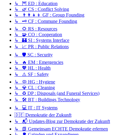
↳ 🦉 ED : Education
↳ 🌿 CS : Conflict Solving
↳ 👨‍👩‍👧‍👦 GF : Group Founding
↳ 🗝️ CF : Commune Founding
↳ 🌻 RS : Resources
↳ 🧩 CO : Cooperation
↳ 🏰 SI : Systems Interface
↳ 📈 PR : Public Relations
↳ 🛡️ SC : Security
↳ 🔥 EM : Emergencies
↳ 💖 HL : Health
↳ ⚠️ SF : Safety
↳ 🦠 HG : Hygiene
↳ 💎 CL : Cleaning
↳ ♻️ DP : Disposals (and Funeral Services)
↳ 🛠️ BT : Buildings Technology
↳ 💻 IT : IT Systems
🇩🇪 Demokratie der Zukunft
↳ 📬 Updates-Blog zur Demokratie der Zukunft
↳ 📗 Gemeinsam ECHTE Demokratie erlernen
↳ 🌳 Gründen und Expandieren