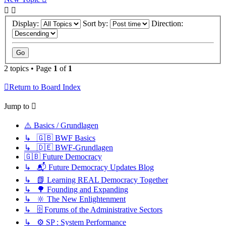
Display:
Sort by:
Direction:
2 topics • Page
1
of
1
Return to Board Index
Jump to
⚠️ Basics / Grundlagen
↳ 🇬🇧 BWF Basics
↳ 🇩🇪 BWF-Grundlagen
🇬🇧 Future Democracy
↳ 📬 Future Democracy Updates Blog
↳ 📗 Learning REAL Democracy Together
↳ 🌳 Founding and Expanding
↳ 🔆 The New Enlightenment
↳ 🗄️ Forums of the Administrative Sectors
↳ ⚙️ SP : System Performance