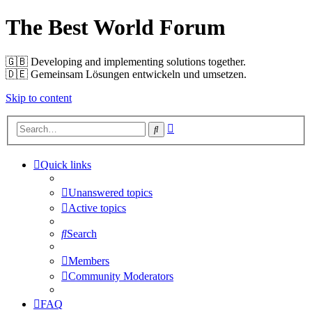
The Best World Forum
🇬🇧️ Developing and implementing solutions together.
🇩🇪️ Gemeinsam Lösungen entwickeln und umsetzen.
Skip to content
Advanced
Search
search
Quick links
Unanswered topics
Active topics
Search
Members
Community Moderators
FAQ