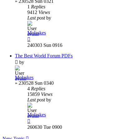
»
230528 Sun 0321
1
Replies
9412
Views
Last post
by
Molaskes
240303 Sun 0916
The Best World Forum PDFs
by
Molaskes
»
230528 Sun 0340
4
Replies
15859
Views
Last post
by
Molaskes
260630 Tue 0900
New Topic