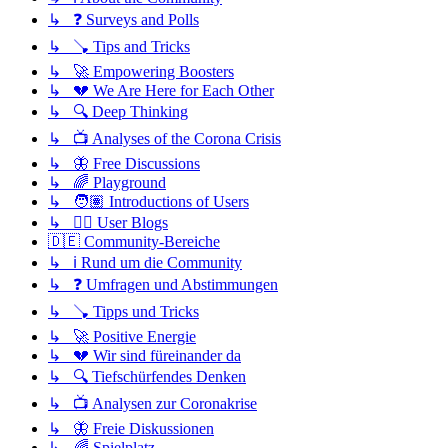
↳ ❓ Surveys and Polls
↳ 🪠 Tips and Tricks
↳ 🚀 Empowering Boosters
↳ 💔 We Are Here for Each Other
↳ 🔍 Deep Thinking
↳ 📺 Analyses of the Corona Crisis
↳ 🦋 Free Discussions
↳ 🌈 Playground
↳ 🧑🏽 Introductions of Users
↳ ✍🏽 User Blogs
🇩🇪 Community-Bereiche
↳ ℹ️ Rund um die Community
↳ ❓ Umfragen und Abstimmungen
↳ 🪠 Tipps und Tricks
↳ 🚀 Positive Energie
↳ 💔 Wir sind füreinander da
↳ 🔍 Tiefschürfendes Denken
↳ 📺 Analysen zur Coronakrise
↳ 🦋 Freie Diskussionen
↳ 🌈 Spielplatz