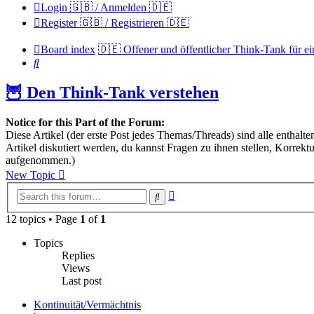
Login 🇬🇧 / Anmelden 🇩🇪
Register 🇬🇧 / Registrieren 🇩🇪
Board index
🇩🇪 Offener und öffentlicher Think-Tank für ei
Search
🦉 Den Think-Tank verstehen
Notice for this Part of the Forum:
Diese Artikel (der erste Post jedes Themas/Threads) sind alle enthal
Artikel diskutiert werden, du kannst Fragen zu ihnen stellen, Korre
aufgenommen.)
New Topic
Advanced
Search
search
12 topics • Page
1
of
1
Topics
Replies
Views
Last post
Kontinuität/Vermächtnis