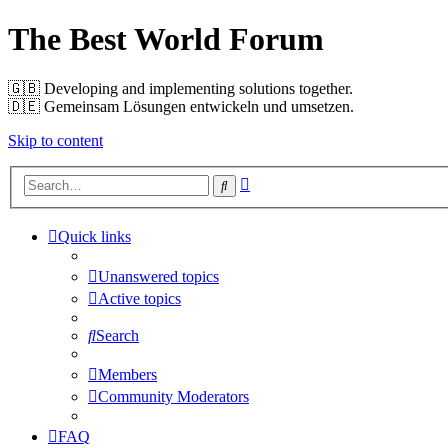
The Best World Forum
🇬🇧️ Developing and implementing solutions together.
🇩🇪️ Gemeinsam Lösungen entwickeln und umsetzen.
Skip to content
Advanced
Search
search
Quick links
Unanswered topics
Active topics
Search
Members
Community Moderators
FAQ