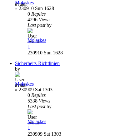
Molaskes
»
230910 Sun 1628
0
Replies
4296
Views
Last post
by
Molaskes
230910 Sun 1628
Sicherheits-Richtlinien
by
Molaskes
»
230909 Sat 1303
0
Replies
5338
Views
Last post
by
Molaskes
230909 Sat 1303