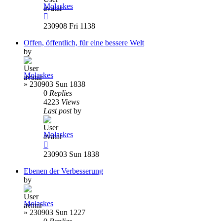
Molaskes
230908 Fri 1138
Offen, öffentlich, für eine bessere Welt
by
Molaskes
»
230903 Sun 1838
0
Replies
4223
Views
Last post
by
Molaskes
230903 Sun 1838
Ebenen der Verbesserung
by
Molaskes
»
230903 Sun 1227