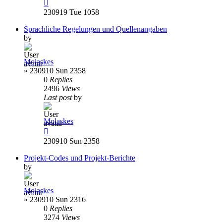
230919 Tue 1058
Sprachliche Regelungen und Quellenangaben
by
Molaskes
»
230910 Sun 2358
0
Replies
2496
Views
Last post
by
Molaskes
230910 Sun 2358
Projekt-Codes und Projekt-Berichte
by
Molaskes
»
230910 Sun 2316
0
Replies
3274
Views