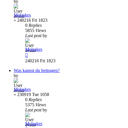
by
Molaskes
»
240216 Fri 1823
0
Replies
5855
Views
Last post
by
Molaskes
240216 Fri 1823
Was kannst du beitragen?
by
Molaskes
»
230919 Tue 1058
0
Replies
5375
Views
Last post
by
Molaskes