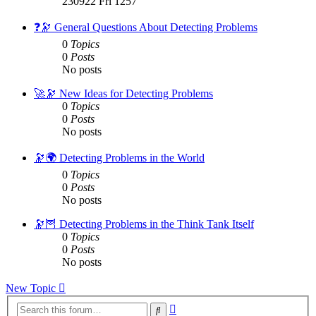
230922 Fri 1257
latest
post
❓🔭 General Questions About Detecting Problems
0
Topics
0
Posts
No posts
🚀🔭 New Ideas for Detecting Problems
0
Topics
0
Posts
No posts
🔭🌍 Detecting Problems in the World
0
Topics
0
Posts
No posts
🔭🦉 Detecting Problems in the Think Tank Itself
0
Topics
0
Posts
No posts
New Topic
Advanced
Search