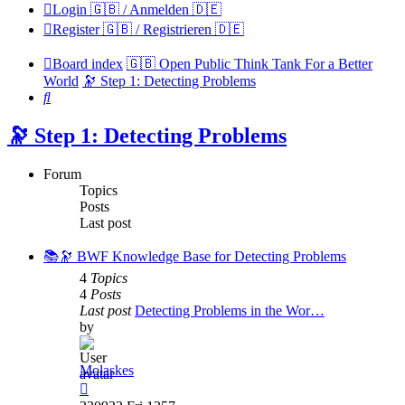
Login 🇬🇧 / Anmelden 🇩🇪
Register 🇬🇧 / Registrieren 🇩🇪
Board index
🇬🇧 Open Public Think Tank For a Better
World
🔭 Step 1: Detecting Problems
Search
🔭 Step 1: Detecting Problems
Forum
Topics
Posts
Last post
📚🔭 BWF Knowledge Base for Detecting Problems
4
Topics
4
Posts
Last post
Detecting Problems in the Wor…
by
Molaskes
View
the