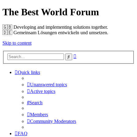
The Best World Forum
🇬🇧️ Developing and implementing solutions together.
🇩🇪️ Gemeinsam Lösungen entwickeln und umsetzen.
Skip to content
Advanced
Search
search
Quick links
Unanswered topics
Active topics
Search
Members
Community Moderators
FAQ