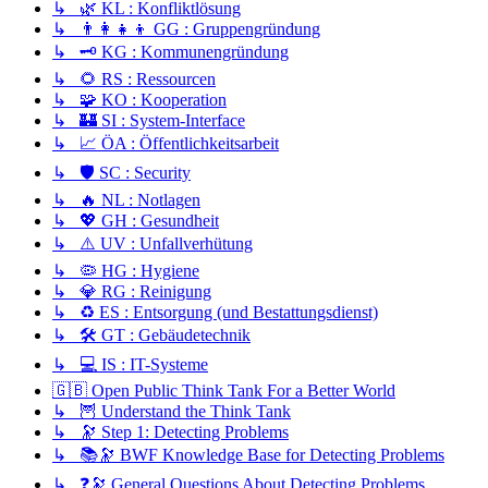
↳ 🌿 KL : Konfliktlösung
↳ 👨‍👩‍👧‍👦 GG : Gruppengründung
↳ 🗝️ KG : Kommunengründung
↳ 🌻 RS : Ressourcen
↳ 🧩 KO : Kooperation
↳ 🏰 SI : System-Interface
↳ 📈 ÖA : Öffentlichkeitsarbeit
↳ 🛡️ SC : Security
↳ 🔥 NL : Notlagen
↳ 💖 GH : Gesundheit
↳ ⚠️ UV : Unfallverhütung
↳ 🦠 HG : Hygiene
↳ 💎 RG : Reinigung
↳ ♻️ ES : Entsorgung (und Bestattungsdienst)
↳ 🛠️ GT : Gebäudetechnik
↳ 💻 IS : IT-Systeme
🇬🇧 Open Public Think Tank For a Better World
↳ 🦉 Understand the Think Tank
↳ 🔭 Step 1: Detecting Problems
↳ 📚🔭 BWF Knowledge Base for Detecting Problems
↳ ❓🔭 General Questions About Detecting Problems