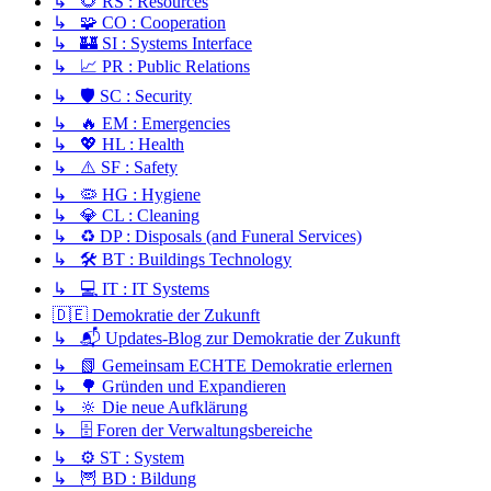
↳ 🌻 RS : Resources
↳ 🧩 CO : Cooperation
↳ 🏰 SI : Systems Interface
↳ 📈 PR : Public Relations
↳ 🛡️ SC : Security
↳ 🔥 EM : Emergencies
↳ 💖 HL : Health
↳ ⚠️ SF : Safety
↳ 🦠 HG : Hygiene
↳ 💎 CL : Cleaning
↳ ♻️ DP : Disposals (and Funeral Services)
↳ 🛠️ BT : Buildings Technology
↳ 💻 IT : IT Systems
🇩🇪 Demokratie der Zukunft
↳ 📬 Updates-Blog zur Demokratie der Zukunft
↳ 📗 Gemeinsam ECHTE Demokratie erlernen
↳ 🌳 Gründen und Expandieren
↳ 🔆 Die neue Aufklärung
↳ 🗄️ Foren der Verwaltungsbereiche
↳ ⚙️ ST : System
↳ 🦉 BD : Bildung