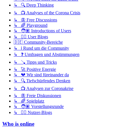
↳ 🔍 Deep Thinking
↳ 📺 Analyses of the Corona Crisis
↳ 🦋 Free Discussions
↳ 🌈 Playground
↳ 🧑🏽 Introductions of Users
↳ ✍🏽 User Blogs
🇩🇪 Community-Bereiche
↳ ℹ️ Rund um die Community
↳ ❓ Umfragen und Abstimmungen
↳ 🪠 Tipps und Tricks
↳ 🚀 Positive Energie
↳ 💔 Wir sind füreinander da
↳ 🔍 Tiefschürfendes Denken
↳ 📺 Analysen zur Coronakrise
↳ 🦋 Freie Diskussionen
↳ 🌈 Spielplatz
↳ 🧑🏽 Vorstellungsrunde
↳ ✍🏽 Nutzer-Blogs
Who is online