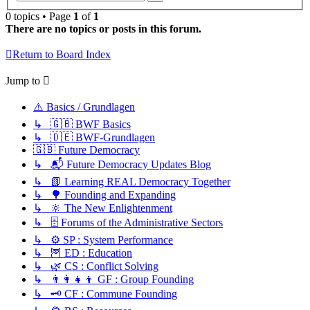
search
0 topics • Page
1
of
1
There are no topics or posts in this forum.
Return to Board Index
Jump to
⚠️ Basics / Grundlagen
↳ 🇬🇧 BWF Basics
↳ 🇩🇪 BWF-Grundlagen
🇬🇧 Future Democracy
↳ 📬 Future Democracy Updates Blog
↳ 📗 Learning REAL Democracy Together
↳ 🌳 Founding and Expanding
↳ 🔆 The New Enlightenment
↳ 🗄️ Forums of the Administrative Sectors
↳ ⚙️ SP : System Performance
↳ 🦉 ED : Education
↳ 🌿 CS : Conflict Solving
↳ 👨‍👩‍👧‍👦 GF : Group Founding
↳ 🗝️ CF : Commune Founding