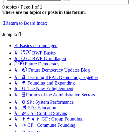
search
0 topics • Page
1
of
1
There are no topics or posts in this forum.
Return to Board Index
Jump to
⚠️ Basics / Grundlagen
↳ 🇬🇧 BWF Basics
↳ 🇩🇪 BWF-Grundlagen
🇬🇧 Future Democracy
↳ 📬 Future Democracy Updates Blog
↳ 📗 Learning REAL Democracy Together
↳ 🌳 Founding and Expanding
↳ 🔆 The New Enlightenment
↳ 🗄️ Forums of the Administrative Sectors
↳ ⚙️ SP : System Performance
↳ 🦉 ED : Education
↳ 🌿 CS : Conflict Solving
↳ 👨‍👩‍👧‍👦 GF : Group Founding
↳ 🗝️ CF : Commune Founding