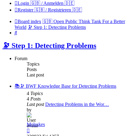
Login 🇬🇧 / Anmelden 🇩🇪
Register 🇬🇧 / Registrieren 🇩🇪
Board index
🇬🇧 Open Public Think Tank For a Better
World
🔭 Step 1: Detecting Problems
Search
🔭 Step 1: Detecting Problems
Forum
Topics
Posts
Last post
📚🔭 BWF Knowledge Base for Detecting Problems
4
Topics
4
Posts
Last post
Detecting Problems in the Wor…
by
Molaskes
View
the