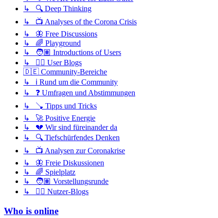
↳ 🔍 Deep Thinking
↳ 📺 Analyses of the Corona Crisis
↳ 🦋 Free Discussions
↳ 🌈 Playground
↳ 🧑🏽 Introductions of Users
↳ ✍🏽 User Blogs
🇩🇪 Community-Bereiche
↳ ℹ️ Rund um die Community
↳ ❓ Umfragen und Abstimmungen
↳ 🪠 Tipps und Tricks
↳ 🚀 Positive Energie
↳ 💔 Wir sind füreinander da
↳ 🔍 Tiefschürfendes Denken
↳ 📺 Analysen zur Coronakrise
↳ 🦋 Freie Diskussionen
↳ 🌈 Spielplatz
↳ 🧑🏽 Vorstellungsrunde
↳ ✍🏽 Nutzer-Blogs
Who is online