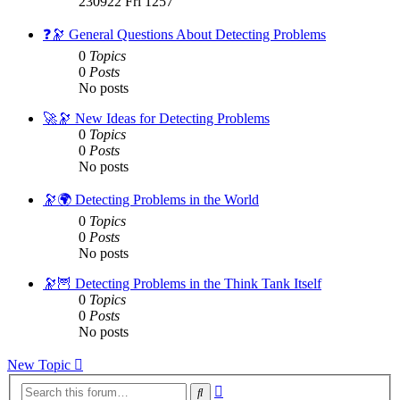
230922 Fri 1257
latest
post
❓🔭 General Questions About Detecting Problems
0
Topics
0
Posts
No posts
🚀🔭 New Ideas for Detecting Problems
0
Topics
0
Posts
No posts
🔭🌍 Detecting Problems in the World
0
Topics
0
Posts
No posts
🔭🦉 Detecting Problems in the Think Tank Itself
0
Topics
0
Posts
No posts
New Topic
Advanced
Search