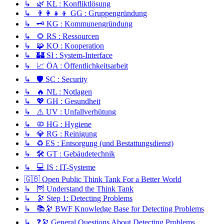
↳ 🌿 KL : Konfliktlösung
↳ 👨‍👩‍👧‍👦 GG : Gruppengründung
↳ 🗝️ KG : Kommunengründung
↳ 🌻 RS : Ressourcen
↳ 🧩 KO : Kooperation
↳ 🏰 SI : System-Interface
↳ 📈 ÖA : Öffentlichkeitsarbeit
↳ 🛡️ SC : Security
↳ 🔥 NL : Notlagen
↳ 💖 GH : Gesundheit
↳ ⚠️ UV : Unfallverhütung
↳ 🦠 HG : Hygiene
↳ 💎 RG : Reinigung
↳ ♻️ ES : Entsorgung (und Bestattungsdienst)
↳ 🛠️ GT : Gebäudetechnik
↳ 💻 IS : IT-Systeme
🇬🇧 Open Public Think Tank For a Better World
↳ 🦉 Understand the Think Tank
↳ 🔭 Step 1: Detecting Problems
↳ 📚🔭 BWF Knowledge Base for Detecting Problems
↳ ❓🔭 General Questions About Detecting Problems