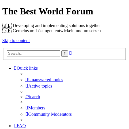
The Best World Forum
🇬🇧️ Developing and implementing solutions together.
🇩🇪️ Gemeinsam Lösungen entwickeln und umsetzen.
Skip to content
Advanced
Search
search
Quick links
Unanswered topics
Active topics
Search
Members
Community Moderators
FAQ