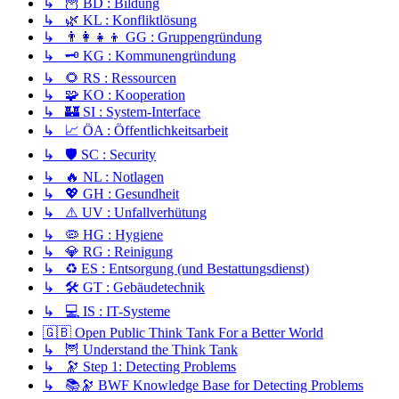
↳ 🦉 BD : Bildung
↳ 🌿 KL : Konfliktlösung
↳ 👨‍👩‍👧‍👦 GG : Gruppengründung
↳ 🗝️ KG : Kommunengründung
↳ 🌻 RS : Ressourcen
↳ 🧩 KO : Kooperation
↳ 🏰 SI : System-Interface
↳ 📈 ÖA : Öffentlichkeitsarbeit
↳ 🛡️ SC : Security
↳ 🔥 NL : Notlagen
↳ 💖 GH : Gesundheit
↳ ⚠️ UV : Unfallverhütung
↳ 🦠 HG : Hygiene
↳ 💎 RG : Reinigung
↳ ♻️ ES : Entsorgung (und Bestattungsdienst)
↳ 🛠️ GT : Gebäudetechnik
↳ 💻 IS : IT-Systeme
🇬🇧 Open Public Think Tank For a Better World
↳ 🦉 Understand the Think Tank
↳ 🔭 Step 1: Detecting Problems
↳ 📚🔭 BWF Knowledge Base for Detecting Problems