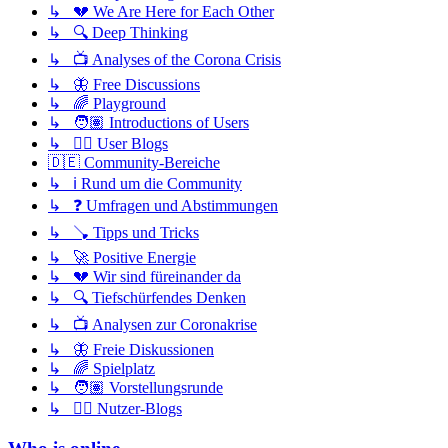
↳ 💔 We Are Here for Each Other
↳ 🔍 Deep Thinking
↳ 📺 Analyses of the Corona Crisis
↳ 🦋 Free Discussions
↳ 🌈 Playground
↳ 🧑🏽 Introductions of Users
↳ ✍🏽 User Blogs
🇩🇪 Community-Bereiche
↳ ℹ️ Rund um die Community
↳ ❓ Umfragen und Abstimmungen
↳ 🪠 Tipps und Tricks
↳ 🚀 Positive Energie
↳ 💔 Wir sind füreinander da
↳ 🔍 Tiefschürfendes Denken
↳ 📺 Analysen zur Coronakrise
↳ 🦋 Freie Diskussionen
↳ 🌈 Spielplatz
↳ 🧑🏽 Vorstellungsrunde
↳ ✍🏽 Nutzer-Blogs