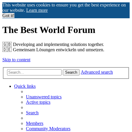
This website uses cookies to ensure you get the best experience on
our website.
Learn more
Got it!
The Best World Forum
🇬🇧️ Developing and implementing solutions together.
🇩🇪️ Gemeinsam Lösungen entwickeln und umsetzen.
Skip to content
Advanced search
Search
Quick links
Unanswered topics
Active topics
Search
Members
Community Moderators