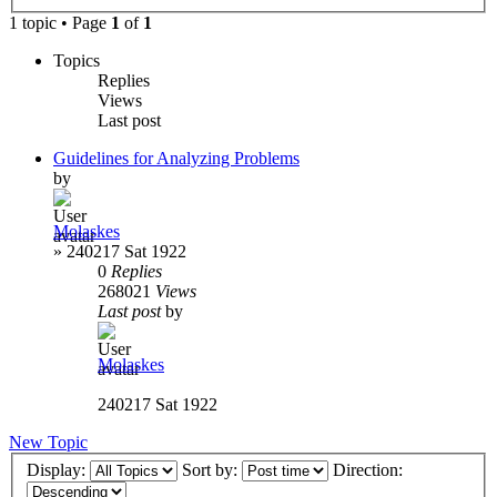
1 topic • Page
1
of
1
Topics
Replies
Views
Last post
Guidelines for Analyzing Problems
by
Molaskes
»
240217 Sat 1922
0
Replies
268021
Views
Last post
by
Molaskes
240217 Sat 1922
New Topic
Display:
Sort by:
Direction: