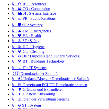
↳ 🌻 RS : Resources
↳ 🧩 CO : Cooperation
↳ 🏰 SI : Systems Interface
↳ 📈 PR : Public Relations
↳ 🛡️ SC : Security
↳ 🔥 EM : Emergencies
↳ 💖 HL : Health
↳ ⚠️ SF : Safety
↳ 🦠 HG : Hygiene
↳ 💎 CL : Cleaning
↳ ♻️ DP : Disposals (and Funeral Services)
↳ 🛠️ BT : Buildings Technology
↳ 💻 IT : IT Systems
🇩🇪 Demokratie der Zukunft
↳ 📬 Updates-Blog zur Demokratie der Zukunft
↳ 📗 Gemeinsam ECHTE Demokratie erlernen
↳ 🌳 Gründen und Expandieren
↳ 🔆 Die neue Aufklärung
↳ 🗄️ Foren der Verwaltungsbereiche
↳ ⚙️ ST : System