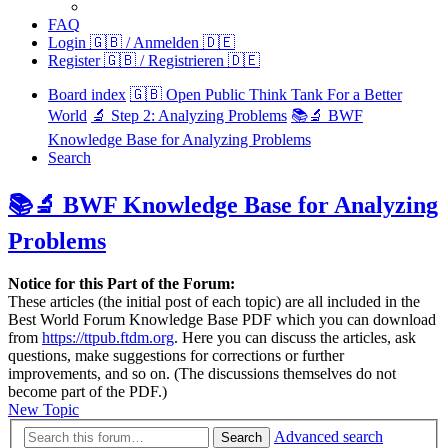
FAQ
Login 🇬🇧 / Anmelden 🇩🇪
Register 🇬🇧 / Registrieren 🇩🇪
Board index
🇬🇧 Open Public Think Tank For a Better
World
🔬 Step 2: Analyzing Problems
📚🔬 BWF
Knowledge Base for Analyzing Problems
Search
📚🔬 BWF Knowledge Base for Analyzing
Problems
Notice for this Part of the Forum:
These articles (the initial post of each topic) are all included in the
Best World Forum Knowledge Base PDF which you can download
from
https://ttpub.ftdm.org
. Here you can discuss the articles, ask
questions, make suggestions for corrections or further
improvements, and so on. (The discussions themselves do not
become part of the PDF.)
New Topic
Advanced search
Search