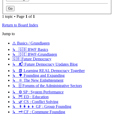
1 topic • Page
1
of
1
Return to Board Index
Jump to
⚠️ Basics / Grundlagen
↳ 🇬🇧 BWF Basics
↳ 🇩🇪 BWF-Grundlagen
🇬🇧 Future Democracy
↳ 📬 Future Democracy Updates Blog
↳ 📗 Learning REAL Democracy Together
↳ 🌳 Founding and Expanding
↳ 🔆 The New Enlightenment
↳ 🗄️ Forums of the Administrative Sectors
↳ ⚙️ SP : System Performance
↳ 🦉 ED : Education
↳ 🌿 CS : Conflict Solving
↳ 👨‍👩‍👧‍👦 GF : Group Founding
↳ 🗝️ CF : Commune Founding