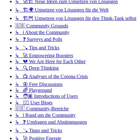
↳ 🚀🏗️ Neue Ideen zum Umsetzen von Lösungen
↳ 🏗️🌍 Umsetzen von Lösungen für die Welt
↳ 🏗️🦉 Umsetzen von Lösungen für den Think-Tank selbst
🇬🇧 Community Grounds
↳ ℹ️ About the Community
↳ ❓ Surveys and Polls
↳ 🪠 Tips and Tricks
↳ 🚀 Empowering Boosters
↳ 💔 We Are Here for Each Other
↳ 🔍 Deep Thinking
↳ 📺 Analyses of the Corona Crisis
↳ 🦋 Free Discussions
↳ 🌈 Playground
↳ 🧑🏽 Introductions of Users
↳ ✍🏽 User Blogs
🇩🇪 Community-Bereiche
↳ ℹ️ Rund um die Community
↳ ❓ Umfragen und Abstimmungen
↳ 🪠 Tipps und Tricks
↳ 🚀 Positive Energie