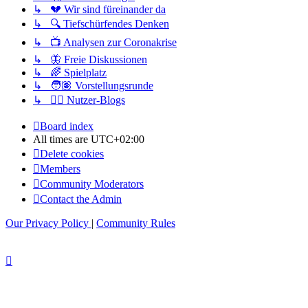
↳ 💔 Wir sind füreinander da
↳ 🔍 Tiefschürfendes Denken
↳ 📺 Analysen zur Coronakrise
↳ 🦋 Freie Diskussionen
↳ 🌈 Spielplatz
↳ 🧑🏽 Vorstellungsrunde
↳ ✍🏽 Nutzer-Blogs
Board index
All times are
UTC+02:00
Delete cookies
Members
Community Moderators
Contact the Admin
Our Privacy Policy
|
Community Rules