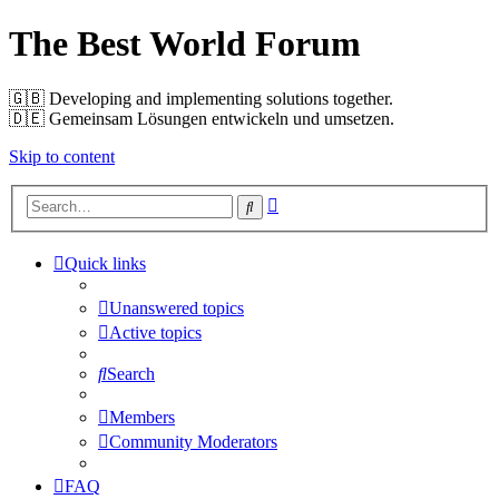
The Best World Forum
🇬🇧️ Developing and implementing solutions together.
🇩🇪️ Gemeinsam Lösungen entwickeln und umsetzen.
Skip to content
Advanced
Search
search
Quick links
Unanswered topics
Active topics
Search
Members
Community Moderators
FAQ