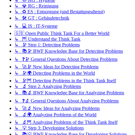
↳ 🦠 HG : Hygiene
↳ 💎 RG : Reinigung
↳ ♻️ ES : Entsorgung (und Bestattungsdienst)
↳ 🛠️ GT : Gebäudetechnik
↳ 💻 IS : IT-Systeme
🇬🇧 Open Public Think Tank For a Better World
↳ 🦉 Understand the Think Tank
↳ 🔭 Step 1: Detecting Problems
↳ 📚🔭 BWF Knowledge Base for Detecting Problems
↳ ❓🔭 General Questions About Detecting Problems
↳ 🚀🔭 New Ideas for Detecting Problems
↳ 🔭🌍 Detecting Problems in the World
↳ 🔭🦉 Detecting Problems in the Think Tank Itself
↳ 🔬 Step 2: Analyzing Problems
↳ 📚🔬 BWF Knowledge Base for Analyzing Problems
↳ ❓🔬 General Questions About Analyzing Problems
↳ 🚀🔬 New Ideas for Analyzing Problems
↳ 🔬🌍 Analyzing Problems of the World
↳ 🔬🦉 Analyzing Problems of the Think Tank Itself
↳ 💡 Step 3: Developing Solutions
↳ 📚💡 BWF Knowledge Base for Developing Solutions