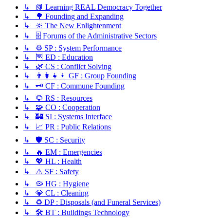
↳ 📗 Learning REAL Democracy Together
↳ 🌳 Founding and Expanding
↳ 🔆 The New Enlightenment
↳ 🗄️ Forums of the Administrative Sectors
↳ ⚙️ SP : System Performance
↳ 🦉 ED : Education
↳ 🌿 CS : Conflict Solving
↳ 👨‍👩‍👧‍👦 GF : Group Founding
↳ 🗝️ CF : Commune Founding
↳ 🌻 RS : Resources
↳ 🧩 CO : Cooperation
↳ 🏰 SI : Systems Interface
↳ 📈 PR : Public Relations
↳ 🛡️ SC : Security
↳ 🔥 EM : Emergencies
↳ 💖 HL : Health
↳ ⚠️ SF : Safety
↳ 🦠 HG : Hygiene
↳ 💎 CL : Cleaning
↳ ♻️ DP : Disposals (and Funeral Services)
↳ 🛠️ BT : Buildings Technology