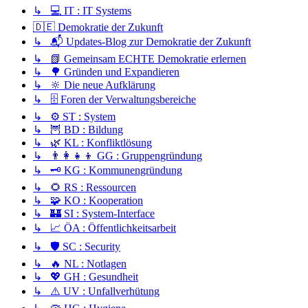
↳ 💻 IT : IT Systems
🇩🇪 Demokratie der Zukunft
↳ 📬 Updates-Blog zur Demokratie der Zukunft
↳ 📗 Gemeinsam ECHTE Demokratie erlernen
↳ 🌳 Gründen und Expandieren
↳ 🔆 Die neue Aufklärung
↳ 🗄️ Foren der Verwaltungsbereiche
↳ ⚙️ ST : System
↳ 🦉 BD : Bildung
↳ 🌿 KL : Konfliktlösung
↳ 👨‍👩‍👧‍👦 GG : Gruppengründung
↳ 🗝️ KG : Kommunengründung
↳ 🌻 RS : Ressourcen
↳ 🧩 KO : Kooperation
↳ 🏰 SI : System-Interface
↳ 📈 ÖA : Öffentlichkeitsarbeit
↳ 🛡️ SC : Security
↳ 🔥 NL : Notlagen
↳ 💖 GH : Gesundheit
↳ ⚠️ UV : Unfallverhütung