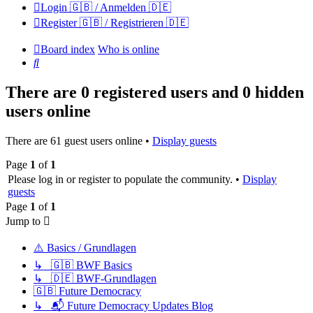
Login 🇬🇧 / Anmelden 🇩🇪
Register 🇬🇧 / Registrieren 🇩🇪
Board index
Who is online
Search
There are 0 registered users and 0 hidden
users online
There are 61 guest users online •
Display guests
Page
1
of
1
Please log in or register to populate the community. •
Display
guests
Page
1
of
1
Jump to
⚠️ Basics / Grundlagen
↳ 🇬🇧 BWF Basics
↳ 🇩🇪 BWF-Grundlagen
🇬🇧 Future Democracy
↳ 📬 Future Democracy Updates Blog