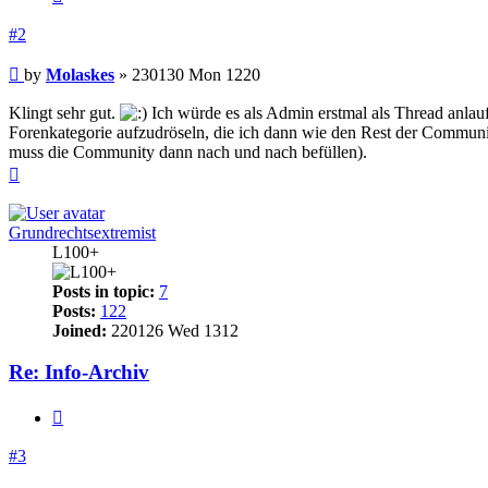
#2
Post
by
Molaskes
»
230130 Mon 1220
Klingt sehr gut.
Ich würde es als Admin erstmal als Thread anlauf
Forenkategorie aufzudröseln, die ich dann wie den Rest der Community
muss die Community dann nach und nach befüllen).
Top
Grundrechtsextremist
L100+
Posts in topic:
7
Posts:
122
Joined:
220126 Wed 1312
Re: Info-Archiv
Quote
#3