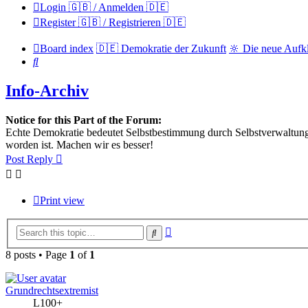
Login 🇬🇧 / Anmelden 🇩🇪
Register 🇬🇧 / Registrieren 🇩🇪
Board index
🇩🇪 Demokratie der Zukunft
🔆 Die neue Aufk
Search
Info-Archiv
Notice for this Part of the Forum:
Echte Demokratie bedeutet Selbstbestimmung durch Selbstverwaltung 
worden ist. Machen wir es besser!
Post Reply
Print view
Advanced
Search
search
8 posts • Page
1
of
1
Grundrechtsextremist
L100+