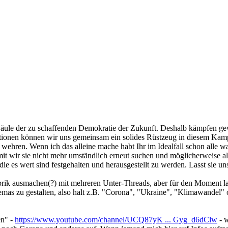
 Säule der zu schaffenden Demokratie der Zukunft. Deshalb kämpfen g
ionen können wir uns gemeinsam ein solides Rüstzeug in diesem Kampf 
 wehren. Wenn ich das alleine mache habt Ihr im Idealfall schon alle
mit wir sie nicht mehr umständlich erneut suchen und möglicherweise al
ie es wert sind festgehalten und herausgestellt zu werden. Lasst sie u
ik ausmachen(?) mit mehreren Unter-Threads, aber für den Moment lass
hemas zu gestalten, also halt z.B. "Corona", "Ukraine", "Klimawandel
en" -
https://www.youtube.com/channel/UCQ87yK ... Gyg_d6dClw
- w