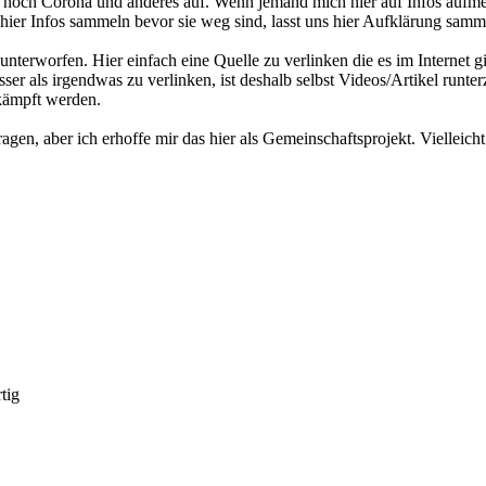
ch noch Corona und anderes auf. Wenn jemand mich hier auf Infos auf
hier Infos sammeln bevor sie weg sind, lasst uns hier Aufklärung samm
terworfen. Hier einfach eine Quelle zu verlinken die es im Internet gi
ser als irgendwas zu verlinken, ist deshalb selbst Videos/Artikel runterz
ekämpft werden.
agen, aber ich erhoffe mir das hier als Gemeinschaftsprojekt. Vielleic
tig