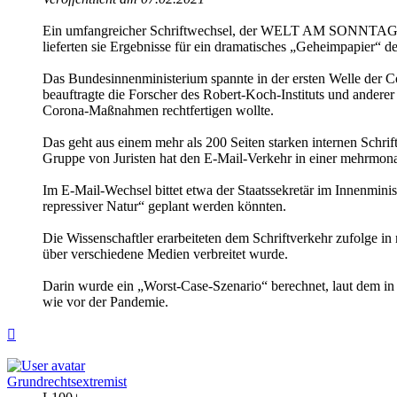
Ein umfangreicher Schriftwechsel, der WELT AM SONNTAG vorli
lieferten sie Ergebnisse für ein dramatisches „Geheimpapier“ d
Das Bundesinnenministerium spannte in der ersten Welle der C
beauftragte die Forscher des Robert-Koch-Instituts und andere
Corona-Maßnahmen rechtfertigen wollte.
Das geht aus einem mehr als 200 Seiten starken internen Sc
Gruppe von Juristen hat den E-Mail-Verkehr in einer mehrmonat
Im E-Mail-Wechsel bittet etwa der Staatssekretär im Innenmini
repressiver Natur“ geplant werden könnten.
Die Wissenschaftler erarbeiteten dem Schriftverkehr zufolge in
über verschiedene Medien verbreitet wurde.
Darin wurde ein „Worst-Case-Szenario“ berechnet, laut dem in
wie vor der Pandemie.
Top
Grundrechtsextremist