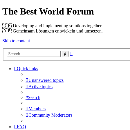
The Best World Forum
🇬🇧️ Developing and implementing solutions together.
🇩🇪️ Gemeinsam Lösungen entwickeln und umsetzen.
Skip to content
Advanced
Search
search
Quick links
Unanswered topics
Active topics
Search
Members
Community Moderators
FAQ