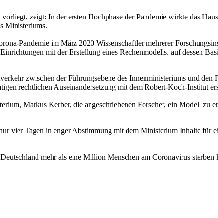
egt, zeigt: In der ersten Hochphase der Pandemie wirkte das Haus v
es Ministeriums.
orona-Pandemie im März 2020 Wissenschaftler mehrerer Forschungsinst
r Einrichtungen mit der Erstellung eines Rechenmodells, auf dessen Ba
hriftverkehr zwischen der Führungsebene des Innenministeriums und 
igen rechtlichen Auseinandersetzung mit dem Robert-Koch-Institut erst
sterium, Markus Kerber, die angeschriebenen Forscher, ein Modell zu 
 nur vier Tagen in enger Abstimmung mit dem Ministerium Inhalte für ei
 Deutschland mehr als eine Million Menschen am Coronavirus sterben k