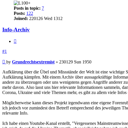
Posts in topic:
7
Posts:
122
Joined:
220126 Wed 1312
Info-Archiv
Quote
#1
Post
by
Grundrechtsextremist
»
230129 Sun 1950
Aufklärung über die Übel und Missstände der Welt ist eine wichtige
Aufklärung kämpfen. Mit einem Archiv über aussagekräftige Informat
andere zu überzeugen oder uns wenigstens gegen Angriffe anderer zu
mehr davon. Also lasst uns hier relevante Informationen sammeln, da
Corona, Ukraine und viele Themen mehr, es gibt zu allem viele Infos d
Möglicherweise kann dieses Projekt irgendwann eine eigene Forenrubr
ich jedoch vor zumindest den Betreff entsprechend des jeweiligen T
relevante Info.
Ich habe einen Youtube-Kanal erstellt, "Vergessenes Mainstreamwiss