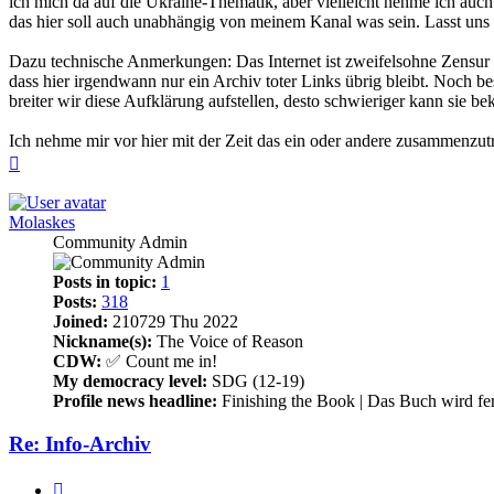
ich mich da auf die Ukraine-Thematik, aber vielleicht nehme ich au
das hier soll auch unabhängig von meinem Kanal was sein. Lasst uns 
Dazu technische Anmerkungen: Das Internet ist zweifelsohne Zensur un
dass hier irgendwann nur ein Archiv toter Links übrig bleibt. Noch bes
breiter wir diese Aufklärung aufstellen, desto schwieriger kann sie b
Ich nehme mir vor hier mit der Zeit das ein oder andere zusammenzutr
Top
Molaskes
Community Admin
Posts in topic:
1
Posts:
318
Joined:
210729 Thu 2022
Nickname(s):
The Voice of Reason
CDW:
✅ Count me in!
My democracy level:
SDG (12-19)
Profile news headline:
Finishing the Book | Das Buch wird fer
Re: Info-Archiv
Quote