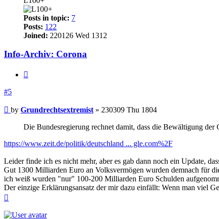
L100+
Posts in topic:
7
Posts:
122
Joined:
220126 Wed 1312
Info-Archiv: Corona
Quote
#5
Post
by
Grundrechtsextremist
»
230309 Thu 1804
Die Bundesregierung rechnet damit, dass die Bewältigung der 
https://www.zeit.de/politik/deutschland ... gle.com%2F
Leider finde ich es nicht mehr, aber es gab dann noch ein Update, da
Gut 1300 Milliarden Euro an Volksvermögen wurden demnach für die 
ich weiß wurden "nur" 100-200 Milliarden Euro Schulden aufgenomm
Der einzige Erklärungsansatz der mir dazu einfällt: Wenn man viel Geld 
Top