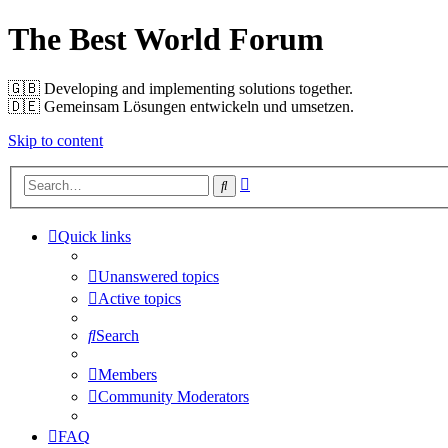
The Best World Forum
🇬🇧️ Developing and implementing solutions together.
🇩🇪️ Gemeinsam Lösungen entwickeln und umsetzen.
Skip to content
Advanced
Search
search
Quick links
Unanswered topics
Active topics
Search
Members
Community Moderators
FAQ