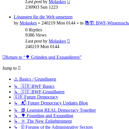
Last post
by
Molaskes
230903 Sun 1223
Lösungen für die Welt umsetzen
by
Molaskes
»
240219 Mon 0144
» in
📚🏗️ BWF-Wissenssch
0
Replies
9386
Views
Last post
by
Molaskes
240219 Mon 0144
Return to “🌳 Gründen und Expandieren”
Jump to
⚠️ Basics / Grundlagen
↳ 🇬🇧 BWF Basics
↳ 🇩🇪 BWF-Grundlagen
🇬🇧 Future Democracy
↳ 📬 Future Democracy Updates Blog
↳ 📗 Learning REAL Democracy Together
↳ 🌳 Founding and Expanding
↳ 🔆 The New Enlightenment
↳ 🗄️ Forums of the Administrative Sectors