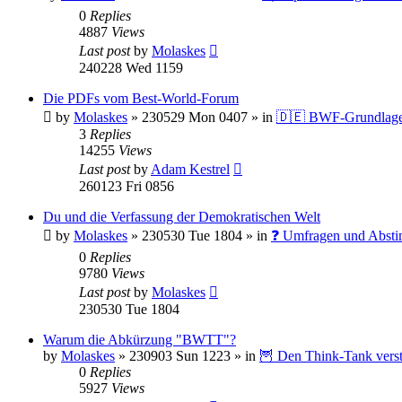
0
Replies
4887
Views
Last post
by
Molaskes
240228 Wed 1159
Die PDFs vom Best-World-Forum
by
Molaskes
»
230529 Mon 0407
» in
🇩🇪 BWF-Grundlag
3
Replies
14255
Views
Last post
by
Adam Kestrel
260123 Fri 0856
Du und die Verfassung der Demokratischen Welt
by
Molaskes
»
230530 Tue 1804
» in
❓ Umfragen und Abst
0
Replies
9780
Views
Last post
by
Molaskes
230530 Tue 1804
Warum die Abkürzung "BWTT"?
by
Molaskes
»
230903 Sun 1223
» in
🦉 Den Think-Tank vers
0
Replies
5927
Views