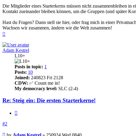
Die Mitglieder eines Starterkerns müssen nicht zusammenbleiben in e
Kontakt zueinander bleiben können, um die Gruppen (und später Kom
Hast du Fragen? Dann stell sie hier, oder frag mich in einer Privatnach
Wachsen wir zusammen, ändern wir die Welt zusammen!
Top
Adam Kestrel
L10+
Posts in topic:
1
Posts:
10
Joined:
240823 Fri 2128
CDW:
✅ Count me in!
My democracy level:
SLC (2-4)
Re: Steig ein: Die ersten Starterkerne!
Quote
#2
Post
by
Adam Kestrel
»
250924 Wed 0840