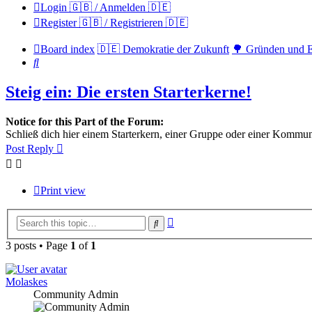
Login 🇬🇧 / Anmelden 🇩🇪
Register 🇬🇧 / Registrieren 🇩🇪
Board index
🇩🇪 Demokratie der Zukunft
🌳 Gründen und 
Search
Steig ein: Die ersten Starterkerne!
Notice for this Part of the Forum:
Schließ dich hier einem Starterkern, einer Gruppe oder einer Kommu
Post Reply
Print view
Advanced
Search
search
3 posts • Page
1
of
1
Molaskes
Community Admin