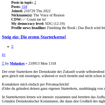
Posts in topic:
2
Posts:
318
Joined:
210729 Thu 2022
Nickname(s):
The Voice of Reason
CDW:
✅ Count me in!
My democracy level:
SDG (12-19)
Profile news headline:
Finishing the Book | Das Buch wird fer
Steig ein: Die ersten Starterkerne!
Quote
#1
Post
by
Molaskes
»
210913 Mon 1318
Der erste Starterkern der Demokratie der Zukunft wurde selbstredend
gern gleich mit einsteigen, während er noch besteht und nicht schon i
Kontaktiere mich einfach per Privatnachricht!
(Oder du gründest deinen ganz eigenen Starterkern, unabhängig von 
In Starterkernen lernen wir intensiv zusammen und bereiten das Auf
Gründen Demokratischer Kommunen, die dann den Großteil des täglic