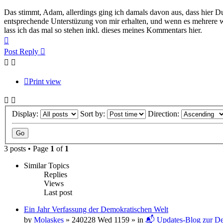
Das stimmt, Adam, allerdings ging ich damals davon aus, dass hier D
entsprechende Unterstüzung von mir erhalten, und wenn es mehrere w
lass ich das mal so stehen inkl. dieses meines Kommentars hier.
Top
Post Reply
Print view
Display:
Sort by:
Direction:
3 posts • Page
1
of
1
Similar Topics
Replies
Views
Last post
Ein Jahr Verfassung der Demokratischen Welt
by
Molaskes
»
240228 Wed 1159
» in
📬 Updates-Blog zur De