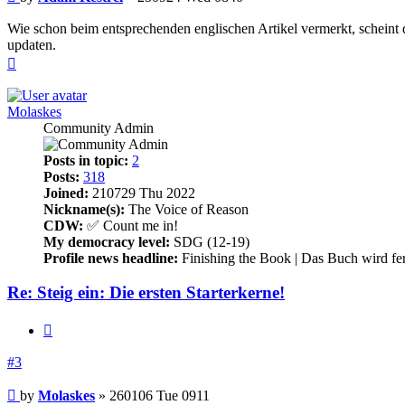
Wie schon beim entsprechenden englischen Artikel vermerkt, scheint da
updaten.
Top
Molaskes
Community Admin
Posts in topic:
2
Posts:
318
Joined:
210729 Thu 2022
Nickname(s):
The Voice of Reason
CDW:
✅ Count me in!
My democracy level:
SDG (12-19)
Profile news headline:
Finishing the Book | Das Buch wird fer
Re: Steig ein: Die ersten Starterkerne!
Quote
#3
Post
by
Molaskes
»
260106 Tue 0911