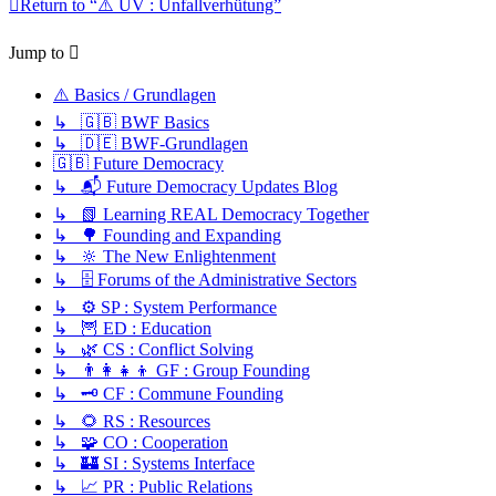
Return to “⚠️ UV : Unfallverhütung”
Jump to
⚠️ Basics / Grundlagen
↳ 🇬🇧 BWF Basics
↳ 🇩🇪 BWF-Grundlagen
🇬🇧 Future Democracy
↳ 📬 Future Democracy Updates Blog
↳ 📗 Learning REAL Democracy Together
↳ 🌳 Founding and Expanding
↳ 🔆 The New Enlightenment
↳ 🗄️ Forums of the Administrative Sectors
↳ ⚙️ SP : System Performance
↳ 🦉 ED : Education
↳ 🌿 CS : Conflict Solving
↳ 👨‍👩‍👧‍👦 GF : Group Founding
↳ 🗝️ CF : Commune Founding
↳ 🌻 RS : Resources
↳ 🧩 CO : Cooperation
↳ 🏰 SI : Systems Interface
↳ 📈 PR : Public Relations