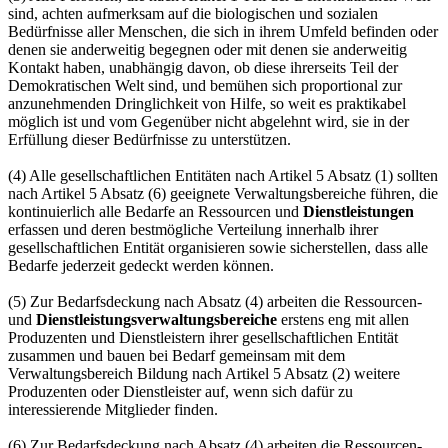
sind, achten aufmerksam auf die biologischen und sozialen
Bedürfnisse aller Menschen, die sich in ihrem Umfeld befinden oder
denen sie anderweitig begegnen oder mit denen sie anderweitig
Kontakt haben, unabhängig davon, ob diese ihrerseits Teil der
Demokratischen Welt sind, und bemühen sich proportional zur
anzunehmenden Dringlichkeit von Hilfe, so weit es praktikabel
möglich ist und vom Gegenüber nicht abgelehnt wird, sie in der
Erfüllung dieser Bedürfnisse zu unterstützen.
(4) Alle gesellschaftlichen Entitäten nach Artikel 5 Absatz (1) sollten
nach Artikel 5 Absatz (6) geeignete Verwaltungsbereiche führen, die
kontinuierlich alle Bedarfe an Ressourcen und
Dienstleistungen
erfassen und deren bestmögliche Verteilung innerhalb ihrer
gesellschaftlichen Entität organisieren sowie sicherstellen, dass alle
Bedarfe jederzeit gedeckt werden können.
(5) Zur Bedarfsdeckung nach Absatz (4) arbeiten die Ressourcen-
und
Dienstleistungs­verwaltungsbereiche
erstens eng mit allen
Produzenten und Dienstleistern ihrer gesellschaftlichen Entität
zusammen und bauen bei Bedarf gemeinsam mit dem
Verwaltungsbereich Bildung nach Artikel 5 Absatz (2) weitere
Produzenten oder Dienstleister auf, wenn sich dafür zu
interessierende Mitglieder finden.
(6) Zur Bedarfsdeckung nach Absatz (4) arbeiten die Ressourcen-