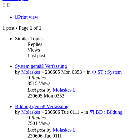
Print view
1 post • Page
1
of
1
Similar Topics
Replies
Views
Last post
System gemäß Verfassung
by
Molaskes
»
230605 Mon 0353
» in
⚙️ ST : System
0
Replies
8515
Views
Last post
by
Molaskes
230605 Mon 0353
Bildung gemäß Verfassung
by
Molaskes
»
230606 Tue 0111
» in
🦉 BD : Bildung
0
Replies
7501
Views
Last post
by
Molaskes
230606 Tue 0111