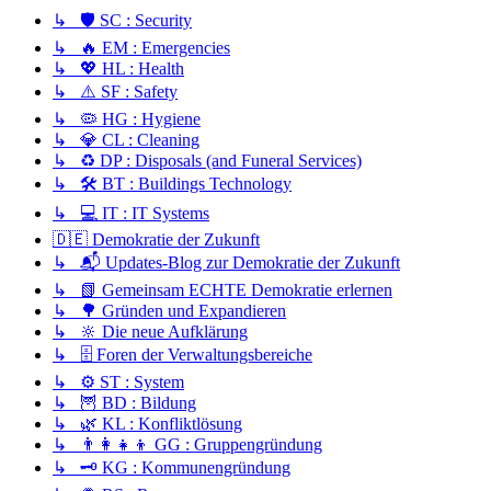
↳ 🛡️ SC : Security
↳ 🔥 EM : Emergencies
↳ 💖 HL : Health
↳ ⚠️ SF : Safety
↳ 🦠 HG : Hygiene
↳ 💎 CL : Cleaning
↳ ♻️ DP : Disposals (and Funeral Services)
↳ 🛠️ BT : Buildings Technology
↳ 💻 IT : IT Systems
🇩🇪 Demokratie der Zukunft
↳ 📬 Updates-Blog zur Demokratie der Zukunft
↳ 📗 Gemeinsam ECHTE Demokratie erlernen
↳ 🌳 Gründen und Expandieren
↳ 🔆 Die neue Aufklärung
↳ 🗄️ Foren der Verwaltungsbereiche
↳ ⚙️ ST : System
↳ 🦉 BD : Bildung
↳ 🌿 KL : Konfliktlösung
↳ 👨‍👩‍👧‍👦 GG : Gruppengründung
↳ 🗝️ KG : Kommunengründung