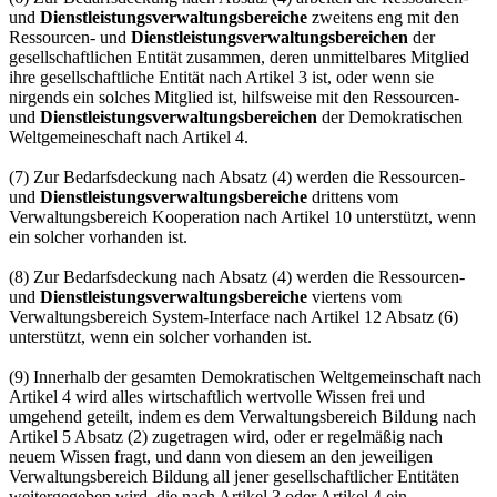
und
Dienstleistungs­verwaltungsbereiche
zweitens eng mit den
Ressourcen- und
Dienstleistungs­verwaltungsbereichen
der
gesellschaftlichen Entität zusammen, deren unmittelbares Mitglied
ihre gesellschaftliche Entität nach Artikel 3 ist, oder wenn sie
nirgends ein solches Mitglied ist, hilfsweise mit den Ressourcen-
und
Dienstleistungs­verwaltungsbereichen
der Demokratischen
Weltgemeineschaft nach Artikel 4.
(7) Zur Bedarfsdeckung nach Absatz (4) werden die Ressourcen-
und
Dienstleistungs­verwaltungsbereiche
drittens vom
Verwaltungsbereich Kooperation nach Artikel 10 unterstützt, wenn
ein solcher vorhanden ist.
(8) Zur Bedarfsdeckung nach Absatz (4) werden die Ressourcen-
und
Dienst­leistungsverwaltungsbereiche
viertens vom
Verwaltungsbereich System-Interface nach Artikel 12 Absatz (6)
unterstützt, wenn ein solcher vorhanden ist.
(9) Innerhalb der gesamten Demokratischen Weltgemeinschaft nach
Artikel 4 wird alles wirtschaftlich wertvolle Wissen frei und
umgehend geteilt, indem es dem Verwaltungsbereich Bildung nach
Artikel 5 Absatz (2) zugetragen wird, oder er regelmäßig nach
neuem Wissen fragt, und dann von diesem an den jeweiligen
Verwaltungsbereich Bildung all jener gesellschaftlicher Entitäten
weitergegeben wird, die nach Artikel 3 oder Artikel 4 ein