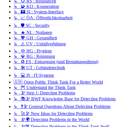
↳ 🌻 RS : Ressourcen
↳ 🧩 KO : Kooperation
↳ 🏰 SI : System-Interface
↳ 📈 ÖA : Öffentlichkeitsarbeit
↳ 🛡️ SC : Security
↳ 🔥 NL : Notlagen
↳ 💖 GH : Gesundheit
↳ ⚠️ UV : Unfallverhütung
↳ 🦠 HG : Hygiene
↳ 💎 RG : Reinigung
↳ ♻️ ES : Entsorgung (und Bestattungsdienst)
↳ 🛠️ GT : Gebäudetechnik
↳ 💻 IS : IT-Systeme
🇬🇧 Open Public Think Tank For a Better World
↳ 🦉 Understand the Think Tank
↳ 🔭 Step 1: Detecting Problems
↳ 📚🔭 BWF Knowledge Base for Detecting Problems
↳ ❓🔭 General Questions About Detecting Problems
↳ 🚀🔭 New Ideas for Detecting Problems
↳ 🔭🌍 Detecting Problems in the World
↳ 🔭🦉 Detecting Problems in the Think Tank Itself