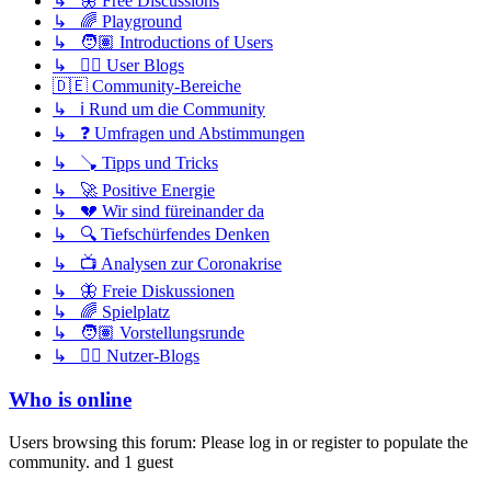
↳ 🦋 Free Discussions
↳ 🌈 Playground
↳ 🧑🏽 Introductions of Users
↳ ✍🏽 User Blogs
🇩🇪 Community-Bereiche
↳ ℹ️ Rund um die Community
↳ ❓ Umfragen und Abstimmungen
↳ 🪠 Tipps und Tricks
↳ 🚀 Positive Energie
↳ 💔 Wir sind füreinander da
↳ 🔍 Tiefschürfendes Denken
↳ 📺 Analysen zur Coronakrise
↳ 🦋 Freie Diskussionen
↳ 🌈 Spielplatz
↳ 🧑🏽 Vorstellungsrunde
↳ ✍🏽 Nutzer-Blogs
Who is online
Users browsing this forum: Please log in or register to populate the
community. and 1 guest