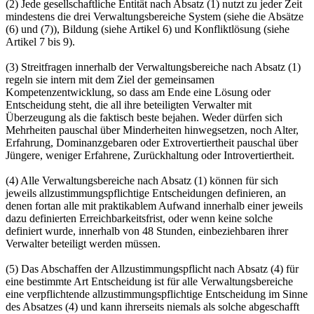
(2) Jede gesellschaftliche Entität nach Absatz (1) nutzt zu jeder Zeit
mindestens die drei Verwaltungsbereiche System (siehe die Absätze
(6) und (7)), Bildung (siehe Artikel 6) und Konfliktlösung (siehe
Artikel 7 bis 9).
(3) Streitfragen innerhalb der Verwaltungsbereiche nach Absatz (1)
regeln sie intern mit dem Ziel der gemeinsamen
Kompetenzentwicklung, so dass am Ende eine Lösung oder
Entscheidung steht, die all ihre beteiligten Verwalter mit
Überzeugung als die faktisch beste bejahen. Weder dürfen sich
Mehrheiten pauschal über Minderheiten hinwegsetzen, noch Alter,
Erfahrung, Dominanzgebaren oder Extrovertiertheit pauschal über
Jüngere, weniger Erfahrene, Zurückhaltung oder Introvertiertheit.
(4) Alle Verwaltungsbereiche nach Absatz (1) können für sich
jeweils allzustimmungspflichtige Entscheidungen definieren, an
denen fortan alle mit praktikablem Aufwand innerhalb einer jeweils
dazu definierten Erreichbarkeitsfrist, oder wenn keine solche
definiert wurde, innerhalb von 48 Stunden, einbeziehbaren ihrer
Verwalter beteiligt werden müssen.
(5) Das Abschaffen der Allzustimmungspflicht nach Absatz (4) für
eine bestimmte Art Entscheidung ist für alle Verwaltungsbereiche
eine verpflichtende allzustimmungs­pflichtige Entscheidung im Sinne
des Absatzes (4) und kann ihrerseits niemals als solche abgeschafft