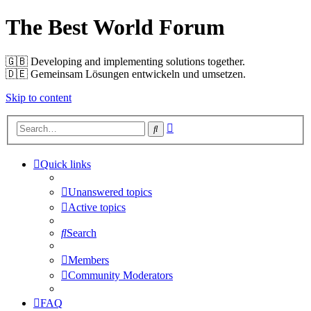
The Best World Forum
🇬🇧️ Developing and implementing solutions together.
🇩🇪️ Gemeinsam Lösungen entwickeln und umsetzen.
Skip to content
Advanced
Search
search
Quick links
Unanswered topics
Active topics
Search
Members
Community Moderators
FAQ