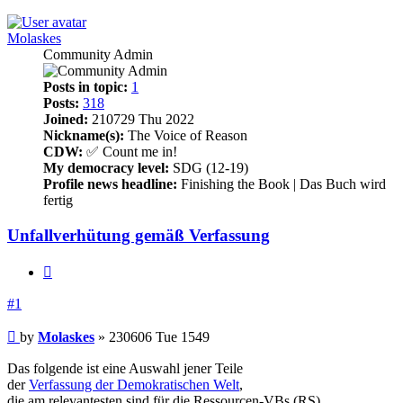
Molaskes
Community Admin
Posts in topic:
1
Posts:
318
Joined:
210729 Thu 2022
Nickname(s):
The Voice of Reason
CDW:
✅ Count me in!
My democracy level:
SDG (12-19)
Profile news headline:
Finishing the Book | Das Buch wird
fertig
Unfallverhütung gemäß Verfassung
Quote
#1
Post
by
Molaskes
»
230606 Tue 1549
Das folgende ist eine Auswahl jener Teile
der
Verfassung der Demokratischen Welt
,
die am relevantesten sind für die Ressourcen-VBs (RS)