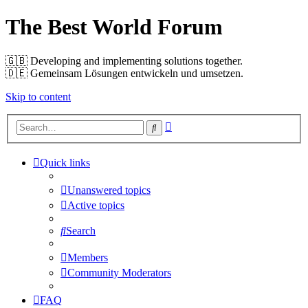
The Best World Forum
🇬🇧️ Developing and implementing solutions together.
🇩🇪️ Gemeinsam Lösungen entwickeln und umsetzen.
Skip to content
Advanced
Search
search
Quick links
Unanswered topics
Active topics
Search
Members
Community Moderators
FAQ