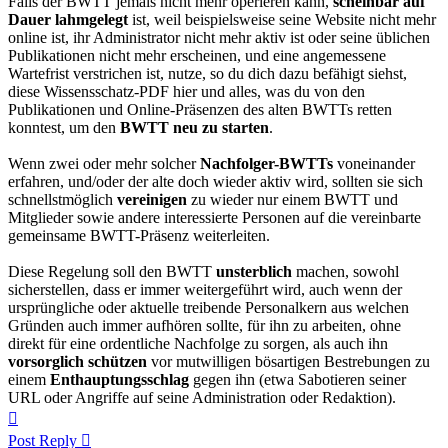
Falls der BWTT jemals nicht mehr operieren kann,
scheinbar auf
Dauer lahmgelegt
ist, weil beispielsweise seine Website nicht mehr
online ist, ihr Administrator nicht mehr aktiv ist oder seine üblichen
Publikationen nicht mehr erscheinen, und eine angemessene
Wartefrist verstrichen ist, nutze, so du dich dazu befähigt siehst,
diese Wissensschatz-PDF hier und alles, was du von den
Publikationen und Online-Präsenzen des alten BWTTs retten
konntest, um den
BWTT neu zu starten
.
Wenn zwei oder mehr solcher
Nachfolger-BWTTs
voneinander
erfahren, und/oder der alte doch wieder aktiv wird, sollten sie sich
schnellstmöglich
vereinigen
zu wieder nur einem BWTT und
Mitglieder sowie andere interessierte Personen auf die vereinbarte
gemeinsame BWTT-Präsenz weiterleiten.
Diese Regelung soll den BWTT
unsterblich
machen, sowohl
sicherstellen, dass er immer weitergeführt wird, auch wenn der
ursprüngliche oder aktuelle treibende Personalkern aus welchen
Gründen auch immer aufhören sollte, für ihn zu arbeiten, ohne
direkt für eine ordentliche Nachfolge zu sorgen, als auch ihn
vorsorglich schützen
vor mutwilligen bösartigen Bestrebungen zu
einem
Enthauptungsschlag
gegen ihn (etwa Sabotieren seiner
URL oder Angriffe auf seine Administration oder Redaktion).
Top
Post Reply