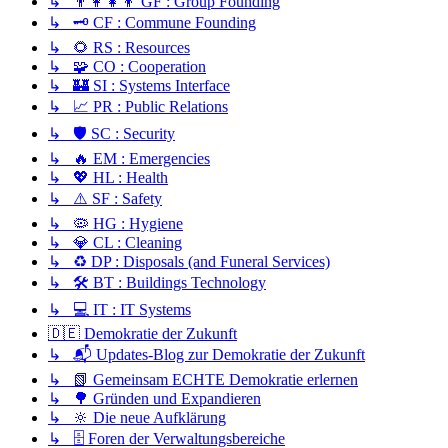
↳ 👨‍👩‍👧‍👦 GF : Group Founding
↳ 🗝️ CF : Commune Founding
↳ 🌻 RS : Resources
↳ 🧩 CO : Cooperation
↳ 🏰 SI : Systems Interface
↳ 📈 PR : Public Relations
↳ 🛡️ SC : Security
↳ 🔥 EM : Emergencies
↳ 💖 HL : Health
↳ ⚠️ SF : Safety
↳ 🦠 HG : Hygiene
↳ 💎 CL : Cleaning
↳ ♻️ DP : Disposals (and Funeral Services)
↳ 🛠️ BT : Buildings Technology
↳ 💻 IT : IT Systems
🇩🇪 Demokratie der Zukunft
↳ 📬 Updates-Blog zur Demokratie der Zukunft
↳ 📗 Gemeinsam ECHTE Demokratie erlernen
↳ 🌳 Gründen und Expandieren
↳ 🔆 Die neue Aufklärung
↳ 🗄️ Foren der Verwaltungsbereiche