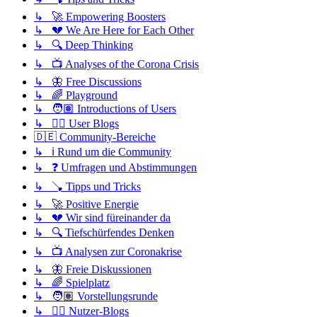
↳ 🚀 Empowering Boosters
↳ 💔 We Are Here for Each Other
↳ 🔍 Deep Thinking
↳ 📺 Analyses of the Corona Crisis
↳ 🦋 Free Discussions
↳ 🌈 Playground
↳ 🧑🏽 Introductions of Users
↳ ✍🏽 User Blogs
🇩🇪 Community-Bereiche
↳ ℹ️ Rund um die Community
↳ ❓ Umfragen und Abstimmungen
↳ 🪠 Tipps und Tricks
↳ 🚀 Positive Energie
↳ 💔 Wir sind füreinander da
↳ 🔍 Tiefschürfendes Denken
↳ 📺 Analysen zur Coronakrise
↳ 🦋 Freie Diskussionen
↳ 🌈 Spielplatz
↳ 🧑🏽 Vorstellungsrunde
↳ ✍🏽 Nutzer-Blogs