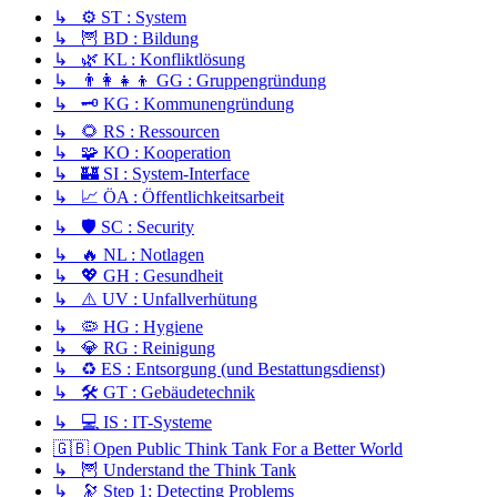
↳ ⚙️ ST : System
↳ 🦉 BD : Bildung
↳ 🌿 KL : Konfliktlösung
↳ 👨‍👩‍👧‍👦 GG : Gruppengründung
↳ 🗝️ KG : Kommunengründung
↳ 🌻 RS : Ressourcen
↳ 🧩 KO : Kooperation
↳ 🏰 SI : System-Interface
↳ 📈 ÖA : Öffentlichkeitsarbeit
↳ 🛡️ SC : Security
↳ 🔥 NL : Notlagen
↳ 💖 GH : Gesundheit
↳ ⚠️ UV : Unfallverhütung
↳ 🦠 HG : Hygiene
↳ 💎 RG : Reinigung
↳ ♻️ ES : Entsorgung (und Bestattungsdienst)
↳ 🛠️ GT : Gebäudetechnik
↳ 💻 IS : IT-Systeme
🇬🇧 Open Public Think Tank For a Better World
↳ 🦉 Understand the Think Tank
↳ 🔭 Step 1: Detecting Problems