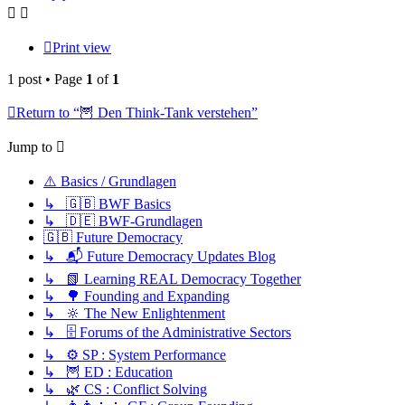
Print view
1 post • Page
1
of
1
Return to “🦉 Den Think-Tank verstehen”
Jump to
⚠️ Basics / Grundlagen
↳ 🇬🇧 BWF Basics
↳ 🇩🇪 BWF-Grundlagen
🇬🇧 Future Democracy
↳ 📬 Future Democracy Updates Blog
↳ 📗 Learning REAL Democracy Together
↳ 🌳 Founding and Expanding
↳ 🔆 The New Enlightenment
↳ 🗄️ Forums of the Administrative Sectors
↳ ⚙️ SP : System Performance
↳ 🦉 ED : Education
↳ 🌿 CS : Conflict Solving