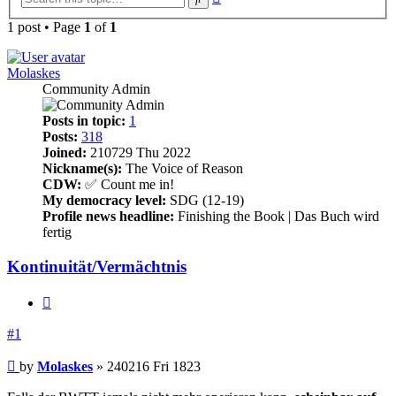
search
1 post • Page
1
of
1
Molaskes
Community Admin
Posts in topic:
1
Posts:
318
Joined:
210729 Thu 2022
Nickname(s):
The Voice of Reason
CDW:
✅ Count me in!
My democracy level:
SDG (12-19)
Profile news headline:
Finishing the Book | Das Buch wird
fertig
Kontinuität/Vermächtnis
Quote
#1
Post
by
Molaskes
»
240216 Fri 1823